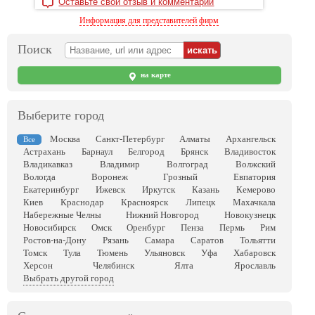
Оставьте свой отзыв и комментарий
Информация для представителей фирм
Поиск
на карте
Выберите город
Москва
Санкт-Петербург
Алматы
Архангельск
Все
Астрахань
Барнаул
Белгород
Брянск
Владивосток
Владикавказ
Владимир
Волгоград
Волжский
Вологда
Воронеж
Грозный
Евпатория
Екатеринбург
Ижевск
Иркутск
Казань
Кемерово
Киев
Краснодар
Красноярск
Липецк
Махачкала
Набережные Челны
Нижний Новгород
Новокузнецк
Новосибирск
Омск
Оренбург
Пенза
Пермь
Рим
Ростов-на-Дону
Рязань
Самара
Саратов
Тольятти
Томск
Тула
Тюмень
Ульяновск
Уфа
Хабаровск
Херсон
Челябинск
Ялта
Ярославль
Выбрать другой город