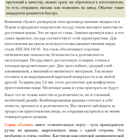
претензий к качеству, можно сразу же обратиться к изготовителю,
то есть отправить письмо или позвонить на завод. Обычно такие
инциденты решаются быстро.
Компания «Булат» развернула свои производственные мощности в
Пскове и предлагает покупателю посуду очень высокого качества по
доступным ценам. Это не просто слова. Заявлен премиум класс и что
самое приятное, посуда соответствует этой характеристике. Для
изготовления кастрюль используется высококачественная марка
стали AISI 304 18/10. Эта сталь обеспечивает хорошие
гигиенические показатели, безопасность и долговечность
эксплуатации. Посуда имеет достаточную толщину стенок и
теплораспределительное дно. Дно трехслойное, средний слой -
алюминиевый, а внешний из магнитного материала. Так можно
готовить и на индукционной варочной поверхности и на любой
другой. Толщина дна 5,6 мм, этого достаточно для комфортного
приготовления пищи. Молочные каши и супы пригорать не будут.
Благо это не только качество и долговечность, но и стильный,
необычный дизайн. Комбинированная крышка сочетает в себе
легкость, прочность и долговечность. Вы сможете наблюдать за
процессом приготовления пищи, не открывая кастрюли и не меняя
температурного режима.
Серия «Галант»
имеет отличительную черту - чуть приподнятую
ручку на крышке, закрепленную лишь с одной стороны. Это
необычно и очень удобно. Кастрюли классической цилиндрической