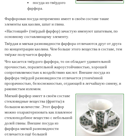
посуда из твёрдого
фарфора.
Фарфоровая посуда непременно имеет в своём составе такие
элементы как каолин, шпат и глина.
«Настоящий» (твёрдый фарфор) зачастую именуют шпатевым, по
основному составляющему элементу.
Твёрдая и мягкая разновидности фарфора отличаются друг от друга
по концентрации каолина. Чем больше этого вещества в составе, тем
твёрже получается фарфор.
Что касается твёрдого фарфора, то он обладает удивительной
прочностью, поразительной жароустойчивостью, хорошей
сопротивляемостью к воздействию кислот. Внешне посуда из
фарфора твёрдой разновидности отличается утончённой
прозрачностью, белоснежностью, отдающей в легчайшую синеву, и
раковистым изломом.
Мягкий фарфор имеет в своём составе
стекловидные вещества (фритты) в
большом количестве. Этот фарфор
можно охарактеризовать как плавленое
стеклоподобное вещество с небольшой
долей глины. Внешне посуда из
фарфора мягкой разновидности
отличается ещё большей