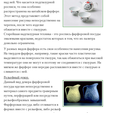
над ней. Что касается подглазурной
росписи, то она особенно
распространена на китайском фарфоре.
Этот метод представляет собой
нанесение рисунка непосредственно на
черепок, после чего изделие
обжигается вместе с глазурью.
Старейшая надглазурная техника - это роспись фарфоровой посуды
эмалевыми красками, недостаток которых в том, что их палитра
довольно ограничена.
У разных видов фарфора есть свои особенности нанесения рисунка.
На твердом фарфоре, например, такие краски часто пластически
выделяются на поверхности глазури, так как обжигаться при высокой
температуре они не могут и поэтому не соединяются с глазурью. На
мягком же фарфоре они нередко расплавляются вместе с глазурью и
сливаются с ней.
Рельефный декор.
Данный вид декора фарфоровой
посуды вделан непосредственно в
материал самого предмета граверным
путем, перфорацией или посредством
рельефообразных завышений.
Фарфоровая посуда либо отливается в
формах вместе с рельефом, либо рельеф