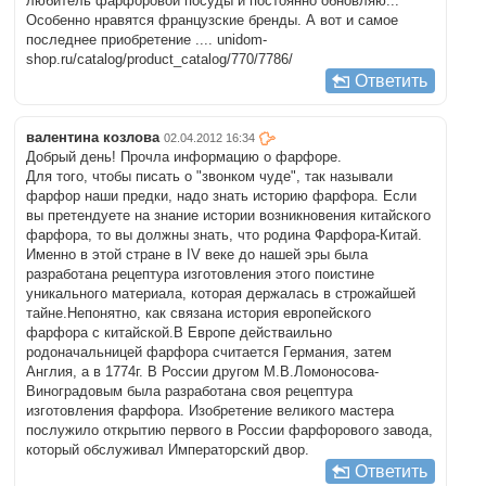
любитель фарфоровой посуды и постоянно обновляю...
Особенно нравятся французские бренды. А вот и самое
последнее приобретение .... unidom-
shop.ru/catalog/product_catalog/770/7786/
Ответить
валентина козлова
02.04.2012 16:34
Добрый день! Прочла информацию о фарфоре.
Для того, чтобы писать о "звонком чуде", так называли
фарфор наши предки, надо знать историю фарфора. Если
вы претендуете на знание истории возникновения китайского
фарфора, то вы должны знать, что родина Фарфора-Китай.
Именно в этой стране в IV веке до нашей эры была
разработана рецептура изготовления этого поистине
уникального материала, которая держалась в строжайшей
тайне.Непонятно, как связана история европейского
фарфора с китайской.В Европе действаильно
родоначальницей фарфора считается Германия, затем
Англия, а в 1774г. В России другом М.В.Ломоносова-
Виноградовым была разработана своя рецептура
изготовления фарфора. Изобретение великого мастера
послужило открытию первого в России фарфорового завода,
который обслуживал Императорский двор.
Ответить