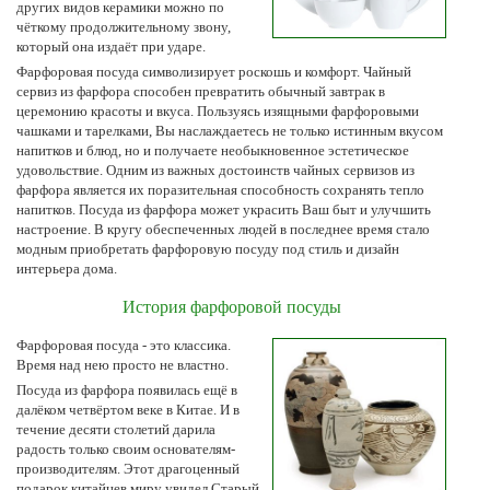
других видов керамики можно по
чёткому продолжительному звону,
который она издаёт при ударе.
Фарфоровая посуда символизирует роскошь и комфорт. Чайный
сервиз из фарфора способен превратить обычный завтрак в
церемонию красоты и вкуса. Пользуясь изящными фарфоровыми
чашками и тарелками, Вы наслаждаетесь не только истинным вкусом
напитков и блюд, но и получаете необыкновенное эстетическое
удовольствие. Одним из важных достоинств чайных сервизов из
фарфора является их поразительная способность сохранять тепло
напитков. Посуда из фарфора может украсить Ваш быт и улучшить
настроение. В кругу обеспеченных людей в последнее время стало
модным приобретать фарфоровую посуду под стиль и дизайн
интерьера дома.
История фарфоровой посуды
Фарфоровая посуда - это классика.
Время над нею просто не властно.
Посуда из фарфора появилась ещё в
далёком четвёртом веке в Китае. И в
течение десяти столетий дарила
радость только своим основателям-
производителям. Этот драгоценный
подарок китайцев миру увидел Старый