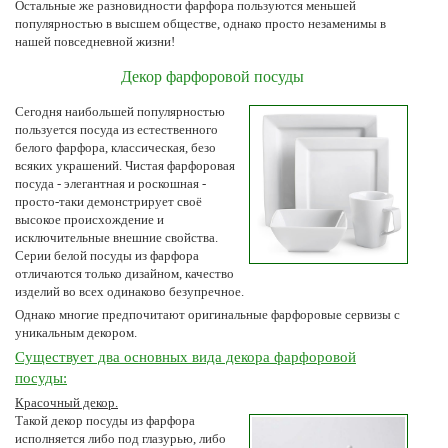
Остальные же разновидности фарфора пользуются меньшей
популярностью в высшем обществе, однако просто незаменимы в
нашей повседневной жизни!
Декор фарфоровой посуды
Сегодня наибольшей популярностью
пользуется посуда из естественного
белого фарфора, классическая, безо
всяких украшений. Чистая фарфоровая
посуда - элегантная и роскошная -
просто-таки демонстрирует своё
высокое происхождение и
исключительные внешние свойства.
Серии белой посуды из фарфора
отличаются только дизайном, качество
изделий во всех одинаково безупречное.
Однако многие предпочитают оригинальные фарфоровые сервизы с
уникальным декором.
Существует два основных вида декора фарфоровой
посуды:
Красочный декор.
Такой декор посуды из фарфора
исполняется либо под глазурью, либо