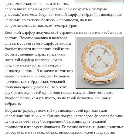
прозрачностью, сливочным оттенком
белого цвета, прямым (зернистым на не покрытых глазурью
участках) изломом. Уступает мягкий фарфор твёрдой разновидности
не только по степени белизны и прочности, но и по
сопротивляемости высоким температурам.
Костяной фарфор получил своё странное название из-за необычного
состава.
Помимо каолина и полевого
шпата, в состав такого фарфора входит
фосфат извести из пережжённой кости.
По качественным характеристикам
костяной фарфор является чем-то
средним между мягкой и твёрдой
разновидностями. В отличие от мягкого
фарфора, костяной обладает большей
прочностью, твёрдостью, меньшей
степенью проницаемости. Но у этих
двух разновидностей одинаково мягкая глазурь. Цвет костяного
фарфора белее, чем у мягкого, но не такой белоснежный, как у
твёрдого.
Посуда из фарфора всех трёх разновидностей пригодна для
использования на кухне. Однако посуда из твёрдого фарфора больше
ценится за счёт своей совершенной белизны, удивительной
прочности и жароустойчивости. Её можно встретить даже в элитных
ресторанах и на званых обедах выдающихся людей государства.