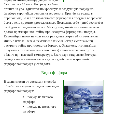
Свет лишь в 14 веке. Но сразу же был
принят на ура. Удивительно красивую и воздушную посуду из
фарфора европейцы ценили на вес золота. Причём не только в
переносном, но и в прямом смысле: фарфоровая посуда в те времена
была очень дорогим удовольствием. Позволить себе приобрести её в
свой дом могли далеко не все. Между тем, китайские изготовители
долгое время хранили тайну производства фарфоровой посуды.
Европейцам никак не удавалось разгадать секрет её изготовления.
Лишь в начале 18 века немецкий алхимик Беттер смог наконец
раскрыть тайну производства фарфора. Оказалось, что китайцы
получали его из каолина (белой глины) и полевого шпата путём
обжига при высокой температуре. Благодаря открытию Беттера,
сегодня мы все можем наслаждаться удобством и красотой
фарфоровой посуды у себя дома.
Виды фарфора
В зависимости от состава и способа
обработки выделяют следующие виды
фарфоровой посуды:
посуда из мягкого
фарфора;
посуда из костяного
фарфора;