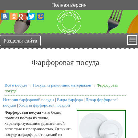
Полная версия
Фарфоровая посуда
Всё о посуде
→
Посуда из различных материалов
→ Фарфоровая
посуда
История фарфоровой посуды
|
Виды фарфора
|
Декор фарфоровой
посуды
|
Уход за фарфоровой посудой
Фарфоровая посуда
- это белая
прочная посуда из глины,
характеризующаяся удивительной
лёгкостью и прозрачностью. Отличить
посуду из фарфора от изделий из