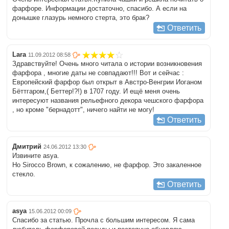
фарфоре. Информации достаточно, спасибо. А если на
донышке глазурь немного стерта, это брак?
Ответить
Lara
11.09.2012 08:58
Здравствуйте! Очень много читала о истории возникновения
фарфора , многие даты не совпадают!!! Вот и сейчас :
Европейский фарфор был открыт в Австро-Венгрии Иоганом
Бёттгаром,( Беттер!?!) в 1707 году. И ещё меня очень
интересуют названия рельефного декора чешского фарфора
, но кроме "бернадотт", ничего найти не могу!
Ответить
Дмитрий
24.06.2012 13:30
Извините asya.
Но Sirocco Brown, к сожалению, не фарфор. Это закаленное
стекло.
Ответить
asya
15.06.2012 00:09
Спасибо за статью. Прочла с большим интересом. Я сама