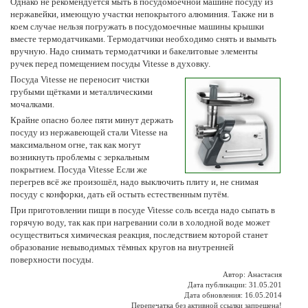
Однако не рекомендуется мыть в посудомоечной машине посуду из
нержавейки, имеющую участки непокрытого алюминия. Также ни в
коем случае нельзя погружать в посудомоечные машины крышки
вместе термодатчиками. Термодатчики необходимо снять и вымыть
вручную. Надо снимать термодатчики и бакелитовые элементы
ручек перед помещением посуды Vitesse в духовку.
Посуда Vitesse не переносит чистки
грубыми щётками и металлическими
мочалками.
Крайне опасно более пяти минут держать
посуду из нержавеющей стали Vitesse на
максимальном огне, так как могут
возникнуть проблемы с зеркальным
покрытием. Посуда Vitesse Если же
перегрев всё же произошёл, надо выключить плиту и, не снимая
посуду с конфорки, дать ей остыть естественным путём.
При приготовлении пищи в посуде Vitesse соль всегда надо сыпать в
горячую воду, так как при нагревании соли в холодной воде может
осуществиться химическая реакция, последствием которой станет
образование невыводимых тёмных кругов на внутренней
поверхности посуды.
Автор: Анастасия
Дата публикации: 31.05.201
Дата обновления: 16.05.2014
Перепечатка без активной ссылки запрещена!