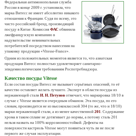
Федеральная антимонопольная служба
России в конце 2009 г. установила, что
марка Витесс не имеет абсолютно никакого
отношения к Франции. Судя по всему, это
чисто российский бренд, производящий
посуду в Китае. Комиссия
ФАС
обвинила
лжефранцузскую компанию в
надувательстве невнимательных
потребителей посредством нанесения на
упаковку продукции «Vitesse-France».
Одним из положительных моментов является то, что азиатская
продукция Витесс полностью удовлетворяет санитарно-
эпидемиологическим требованиям Роспотребнадзора.
Качество посуды Vitesse
Если состав посуды Витесс не вызывает серьёзных опасений, то её
качество оставляет желать лучшего. Эксперт в области посуды из
нержавеющей стали
И. Н. Петунов
отмечает, что маркировка 18/10 в
случае с Vitesse является очередным обманом. Эта посуда, по его
словам, производится не из высококлассной 304 (то же, что и 18/10)
марки нержавеющей стали, а из менее качественной
201
. Содержание
хрома в таком сплаве не дотягивает до нормы, а потому сталь 201
нельзя назвать на 100% коррозионностойкой. Дефекты на
поверхности кастрюль Vitesse могут появиться чуть ли не после
первого же случая эксплуатации.