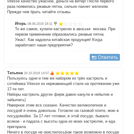
vitesse качество ужасное, деньги на ветер! После первого
раза появились ржавые пятна, сильно пахнет железом.
Прежде чем брать читайте отзывы.
Игорь
08.06.2019 18:11
То же самое, купили кастрюлю в авоське москва. При
первом применении образовались ржавые пятна.
Ужас!. Как надоела китайская продукция! Когда
заработают наши предприятия?
Ответить
Татьяна
20.10.2018 14:07
Пользуюсь одни и тем же набором из трёх кастрюль и
сотейника Vitesse из нержавеющей стали на протяжении уже
17-ти лет.
Наборы кастрюль других фирм давно канули в небытие и
забылись)
Наверное этим все сказано. Качество великолепное и
посудой я очень довольна. Готовлю на газовой плите, мою в
посудомойке. За 17 лет готовки, в этой посуде, бывало
всякое - и падала с высоты одна из моих кастрюлек, и еда
пригорала.
Ничего в посуде не окислилось(как такое возможно в посуде