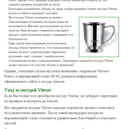
снижает уровень испарений до нуля.
Благодаря усиленному ободку по краю налива внешние стенки посуды Vitesse
всегда остаются идеально чистыми.
Вся посуда Vitesse оснащена ручками с
бакелитовыми вставками, которые вовсе не
нагреваются. Высокое расположение ручек и
наличие бакелитовых элементов упрощают
процесс приготовления пищи и повышают его
безопасность.
Ещё одним немаловажным достоинством
посуды Vitesse является то, что использовать её
можно на всех существующих вариантах
кухонных плит: газовых, электрических,
стеклокерамических и индукционных. Зеркальное покрытие посуды Vitesse
делает процесс её очистки лёгким и приятным".
Однако, учитывая случаи мухлежа компании с надписью Vitesse-
France и маркировкой стали 18/10, доверять информации
официального сайта о посуде тяжело.
Уход за посудой Vitesse
Если Вы только что приобрели посуду Vitesse, не забудьте тщательно
её промыть и натереть до блеска.
Все предметы посуды Vitesse хорошо переносят процесс очистки в
посудомоечных машинах. После такой процедуры посуда из
нержавеющей стали становится удивительно блестящей и стерильно
чистой.