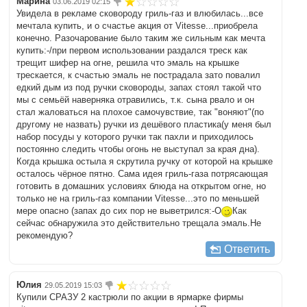
Марина
03.06.2019 02:15
Увидела в рекламе сковороду гриль-газ и влюбилась...все
мечтала купить, и о счастье акция от Vitesse...приобрела
конечно. Разочарование было таким же сильным как мечта
купить:-/при первом использовании раздался треск как
трещит шифер на огне, решила что эмаль на крышке
трескается, к счастью эмаль не пострадала зато повалил
едкий дым из под ручки сковороды, запах стоял такой что
мы с семьёй наверняка отравились, т.к. сына рвало и он
стал жаловаться на плохое самочувствие, так "воняют"(по
другому не назвать) ручки из дешёвого пластика(у меня был
набор посуды у которого ручки так пахли и приходилось
постоянно следить чтобы огонь не выступал за края дна).
Когда крышка остыла я скрутила ручку от которой на крышке
осталось чёрное пятно. Сама идея гриль-газа потрясающая
готовить в домашних условиях блюда на открытом огне, но
только не на гриль-газ компании Vitesse...это по меньшей
мере опасно (запах до сих пор не выветрился:-O
Как
сейчас обнаружила это действительно трещала эмаль.Не
рекомендую?
Ответить
Юлия
29.05.2019 15:03
Купили СРАЗУ 2 кастрюли по акции в ярмарке фирмы