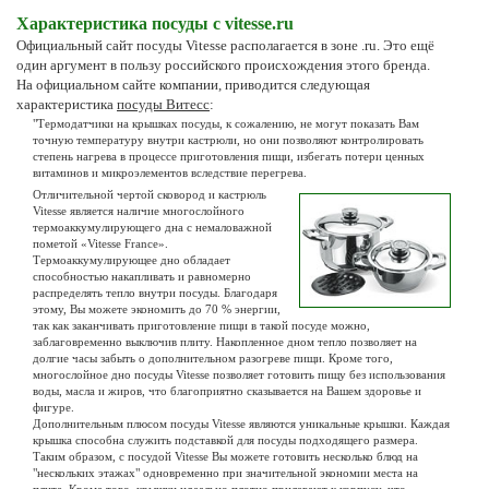
Характеристика посуды с vitesse.ru
Официальный сайт посуды Vitesse располагается в зоне .ru. Это ещё
один аргумент в пользу российского происхождения этого бренда.
На официальном сайте компании, приводится следующая
характеристика
посуды Витесс
:
"Термодатчики на крышках посуды, к сожалению, не могут показать Вам
точную температуру внутри кастрюли, но они позволяют контролировать
степень нагрева в процессе приготовления пищи, избегать потери ценных
витаминов и микроэлементов вследствие перегрева.
Отличительной чертой сковород и кастрюль
Vitesse является наличие многослойного
термоаккумулирующего дна с немаловажной
пометой «Vitesse France».
Термоаккумулирующее дно обладает
способностью накапливать и равномерно
распределять тепло внутри посуды. Благодаря
этому, Вы можете экономить до 70 % энергии,
так как заканчивать приготовление пищи в такой посуде можно,
заблаговременно выключив плиту. Накопленное дном тепло позволяет на
долгие часы забыть о дополнительном разогреве пищи. Кроме того,
многослойное дно посуды Vitesse позволяет готовить пищу без использования
воды, масла и жиров, что благоприятно сказывается на Вашем здоровье и
фигуре.
Дополнительным плюсом посуды Vitesse являются уникальные крышки. Каждая
крышка способна служить подставкой для посуды подходящего размера.
Таким образом, с посудой Vitesse Вы можете готовить несколько блюд на
"нескольких этажах" одновременно при значительной экономии места на
плите. Кроме того, крышки идеально плотно прилегают к корпусу, что