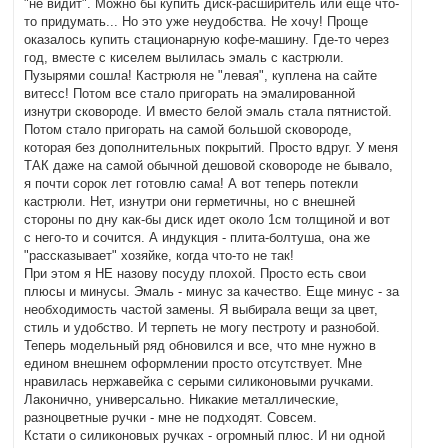
"не видит". Можно бы купить диск-расширитель или еще что-
то придумать... Но это уже неудобства. Не хочу! Проще
оказалось купить стационарную кофе-машину. Где-то через
год, вместе с киселем вылилась эмаль с кастрюли.
Пузырями сошла! Кастрюля не "левая", куплена на сайте
витесс! Потом все стало пригорать на эмалированной
изнутри сковороде. И вместо белой эмаль стала пятнистой.
Потом стало пригорать на самой большой сковороде,
которая без дополнительных покрытий. Просто вдруг. У меня
ТАК даже на самой обычной дешовой сковороде не бывало,
я почти сорок лет готовлю сама! А вот теперь потекли
кастрюли. Нет, изнутри они герметичны, но с внешней
стороны по дну как-бы диск идет около 1см толщиной и вот
с него-то и сочится. А индукция - плита-болтуша, она же
"рассказывает" хозяйке, когда что-то не так!
При этом я НЕ назову посуду плохой. Просто есть свои
плюсы и минусы. Эмаль - минус за качество. Еще минус - за
необходимость частой замены. Я выбирала вещи за цвет,
стиль и удобство. И терпеть не могу пестроту и разнобой.
Теперь модельный ряд обновился и все, что мне нужно в
едином внешнем оформлении просто отсутствует. Мне
нравилась нержавейка с серыми силиконовыми ручками.
Лаконично, универсально. Никакие металлические,
разноцветные ручки - мне не подходят. Совсем.
Кстати о силиконовых ручках - огромный плюс. И ни одной