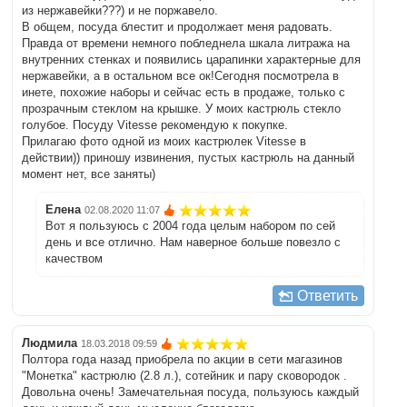
из нержавейки???) и не поржавело.
В общем, посуда блестит и продолжает меня радовать.
Правда от времени немного побледнела шкала литража на
внутренних стенках и появились царапинки характерные для
нержавейки, а в остальном все ок!Сегодня посмотрела в
инете, похожие наборы и сейчас есть в продаже, только с
прозрачным стеклом на крышке. У моих кастрюль стекло
голубое. Посуду Vitesse рекомендую к покупке.
Прилагаю фото одной из моих кастрюлек Vitesse в
действии)) приношу извинения, пустых кастрюль на данный
момент нет, все заняты)
Елена
02.08.2020 11:07
Вот я пользуюсь с 2004 года целым набором по сей
день и все отлично. Нам наверное больше повезло с
качеством
Ответить
Людмила
18.03.2018 09:59
Полтора года назад приобрела по акции в сети магазинов
"Монетка" кастрюлю (2.8 л.), сотейник и пару сковородок .
Довольна очень! Замечательная посуда, пользуюсь каждый