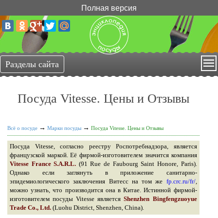
Полная версия
Посуда Vitesse. Цены и Отзывы
→
→
Всё о посуде
Марки посуды
Посуда Vitesse. Цены и Отзывы
Посуда Vitesse, согласно реестру Роспотребнадзора, является
французской маркой. Её фирмой-изготовителем значится компания
Vitesse France S.A.R.L.
(91 Rue de Faubourg Saint Honore, Paris).
Однако если заглянуть в приложение санитарно-
эпидемиологического заключения Витесс на том же
fp.crc.ru/fr/
,
можно узнать, что производится она в Китае. Истинной фирмой-
изготовителем посуды Vitesse является
Shenzhen Bingfengzuoyue
Trade Co., Ltd.
(Luohu District, Shenzhen, China).