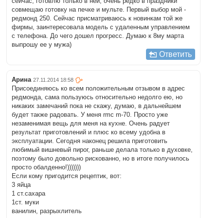
сейчас, готовлю только в ней, очень редко в праздники
совмещаю готовку на печке и мульте. Первый выбор мой -
редмонд 250. Сейчас присматриваюсь к новинкам той же
фирмы, заинтересовала модель с удаленным управлением
с телефона. До чего дошел прогресс. Думаю к 8му марта
выпрошу ее у мужа)
Ответить
Арина
27.11.2014 18:58
Присоединяюсь ко всем положительным отзывом в адрес
редмонда, сама пользуюсь относительно недолго ею, но
никаких замечаний пока не скажу, думаю, в дальнейшем
будет также радовать. У меня rmc m-70. Просто уже
незаменимая вещь для меня на кухне. Очень радует
результат приготовлений и плюс ко всему удобна в
эксплуатации. Сегодня наконец решила приготовить
любимый вишневый пирог, раньше делала только в духовке,
поэтому было довольно рискованно, но в итоге получилось
просто обалденно!)))))))
Если кому пригодится рецептик, вот:
3 яйца
1 ст.сахара
1ст. муки
ванилин, разрыхлитель