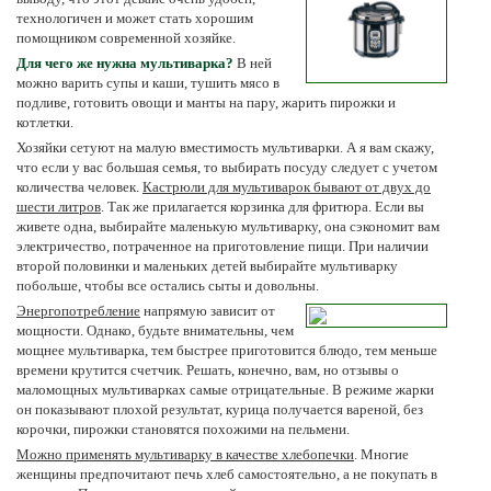
технологичен и может стать хорошим
помощником современной хозяйке.
Для чего же нужна мультиварка?
В ней
можно варить супы и каши, тушить мясо в
подливе, готовить овощи и манты на пару, жарить пирожки и
котлетки.
Хозяйки сетуют на малую вместимость мультиварки. А я вам скажу,
что если у вас большая семья, то выбирать посуду следует с учетом
количества человек.
Кастрюли для мультиварок бывают от двух до
шести литров
. Так же прилагается корзинка для фритюра. Если вы
живете одна, выбирайте маленькую мультиварку, она сэкономит вам
электричество, потраченное на приготовление пищи. При наличии
второй половинки и маленьких детей выбирайте мультиварку
побольше, чтобы все остались сыты и довольны.
Энергопотребление
напрямую зависит от
мощности. Однако, будьте внимательны, чем
мощнее мультиварка, тем быстрее приготовится блюдо, тем меньше
времени крутится счетчик. Решать, конечно, вам, но отзывы о
маломощных мультиварках самые отрицательные. В режиме жарки
он показывают плохой результат, курица получается вареной, без
корочки, пирожки становятся похожими на пельмени.
Можно применять мультиварку в качестве хлебопечки
. Многие
женщины предпочитают печь хлеб самостоятельно, а не покупать в