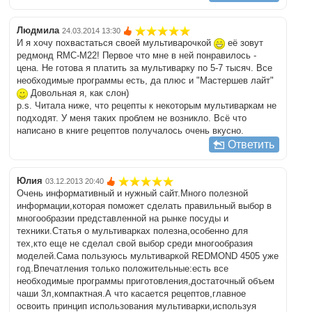
Людмила
24.03.2014 13:30
И я хочу похвастаться своей мультиварочкой
её зовут
редмонд RMC-M22! Первое что мне в ней понравилось -
цена. Не готова я платить за мультиварку по 5-7 тысяч. Все
необходимые программы есть, да плюс и "Мастершев лайт"
Довольная я, как слон)
p.s. Читала ниже, что рецепты к некоторым мультиваркам не
подходят. У меня таких проблем не возникло. Всё что
написано в книге рецептов получалось очень вкусно.
Ответить
Юлия
03.12.2013 20:40
Очень информативный и нужный сайт.Много полезной
информации,которая поможет сделать правильный выбор в
многообразии представленной на рынке посуды и
техники.Статья о мультиварках полезна,особенно для
тех,кто еще не сделал свой выбор среди многообразия
моделей.Сама пользуюсь мультиваркой REDMOND 4505 уже
год.Впечатления только положительные:есть все
необходимые программы приготовления,достаточный объем
чаши 3л,компактная.А что касается рецептов,главное
освоить принцип использования мультиварки,используя