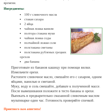
времени.
Ингредиенты:
100 г сливочного масла
стакан сахара
2 яйца
чайная ложка ванили
полтора стакана муки
чайная ложка соды
полчайной ложки соли
полстакана сметаны
полстакана рубленых грецких
орехов
два банана
Приготовьте из бананов кашицу при помощи вилки.
Измельчите орехи.
Растопите сливочное масло, смешайте его с сахаром, одним
яйцами, ванилью и сметаной.
Муку, воду и соль смешайте, добавьте к полученной массе.
После вымешивания положите в тесто бананы и орехи.
Выпекать в предварительно смазанной сливочным маслом
мультиварке один час. Готовность проверяйте спичкой.
Приятного вам аппетита!