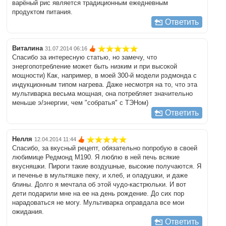
варёный рис является традиционным ежедневным
продуктом питания.
Ответить
Виталина
31.07.2014 06:16
Спасибо за интересную статью, но замечу, что
энергопотребление может быть низким и при высокой
мощности) Как, например, в моей 300-й модели рэдмонда с
индукционным типом нагрева. Даже несмотря на то, что эта
мультиварка весьма мощная, она потребляет значительно
меньше э/энергии, чем "собратья" с ТЭНом)
Ответить
Нелля
12.04.2014 11:44
Спасибо, за вкусный рецепт, обязательно попробую в своей
любимице Редмонд M190. Я люблю в ней печь всякие
вкусняшки. Пироги такие воздушные, высокие получаются. Я
и печенье в мультяшке пеку, и хлеб, и оладушки, и даже
блины. Долго я мечтала об этой чудо-кастрюльки. И вот
дети подарили мне на ее на день рождение. До сих пор
нарадоваться не могу. Мультиварка оправдала все мои
ожидания.
Ответить