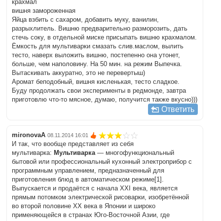
крахмал
вишня замороженная
Яйца взбить с сахаром, добавить муку, ванилин,
разрыхлитель. Вишню предварительно разморозить, дать
стечь соку, в отдельной миске присыпать вишню крахмалом.
Ёмкость для мультиварки смазать слив.маслом, вылить
тесто, наверх выложить вишню, постепенно она утонет,
больше, чем наполовину. На 50 мин. на режим Выпечка.
Вытаскивать аккуратно, это не перевертыш)
Аромат беподобный, вишня кисленькая, тесто сладкое.
Буду продолжать свои эксперименты в редмонде, завтра
приготовлю что-то мясное, думаю, получится также вкусно)))
Ответить
mironovaA
08.11.2014 16:01
И так, что вообще представляет из себя
мультиварка:
Мультиварка
— многофункциональный
бытовой или профессиональный кухонный электроприбор с
программным управлением, предназначенный для
приготовления блюд в автоматическом режиме[1].
Выпускается и продаётся с начала XXI века, является
прямым потомком электрической рисоварки, изобретённой
во второй половине XX века в Японии и широко
применяющейся в странах Юго-Восточной Азии, где