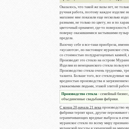
Оказалось, что такой же вазы нет, не тольк
ручная работа, поэтому каждое изделие н
магазине мне показали еще несколько изд
разными, не только по цвету, но и по хара
цветочный орнамент, где-то поверхность
поверку оказавшимися застывшими пузырь
предела.
Вазочку себе я все-таки приобрела, именн
«кусаются», но настоящее муранское стек
со стоимостью полудрагоценных камней, и
Производят это стекло на острове Мурано,
Изделия из венецианского стекла пользуютс
Производство стекла очень трудоемко, тр
таланта. Больше того, все стеклодувные м
вредностью производства и загрязнением 
уважаемыми людьми, этакой элитой рабоче
Производство стекла
- семейный бизнес,
объединенные свадьбами фабрики.
С конца 20,начала 21 века
производство му
фабрики терпят крах, другие переживают н
ограничивающих вредные выбросы в атмосф
муранское стекло по всему миру признан
муранской посуды и украшений на мирово