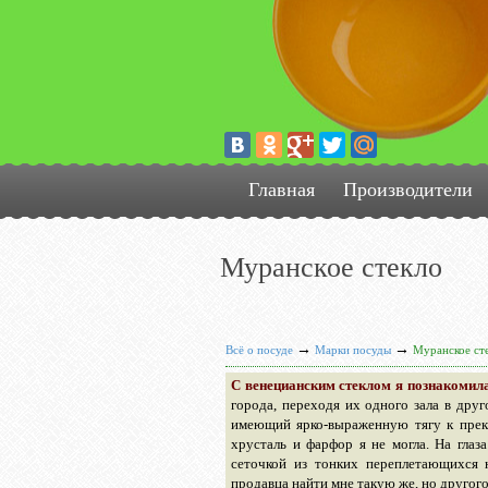
Главная
Производители
Муранское стекло
→
→
Всё о посуде
Марки посуды
Муранское ст
С венецианским стеклом я познакомил
города, переходя их одного зала в друг
имеющий ярко-выраженную тягу к прекр
хрусталь и фарфор я не могла. На глаз
сеточкой из тонких переплетающихся н
продавца найти мне такую же, но другого