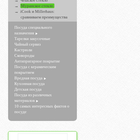
Чешское стекло
Муранское стекло
iCook и Millerhaus:
сравниваем преимущества
Посуда специального
назначения
Тарелки закусочные
Чайный сервиз
Кастрюли
Сковороды
Антипригарное покрытие
Посуда с керамическим
покрытием
Вредная посуда
Кухонная посуда
Детская посуда
Посуда из различных
материалов
10 самых интересных фактов о
посуде