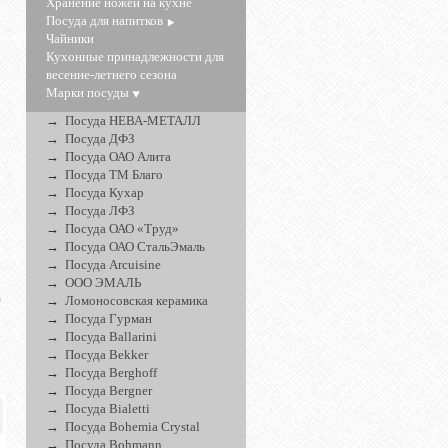
Хранение ножей на кухне
Посуда для напитков
Чайники
Кухонные принадлежности для
весенне-летнего сезона
Марки посуды
Посуда НЕВА-МЕТАЛЛ
Посуда ДФЗ
Посуда ОАО Алита
Посуда ТМ Благо
Посуда Кухар
Посуда ЛФЗ
Посуда ОАО «Труд»
Посуда ОАО СтальЭмаль
Посуда Arcuisine
ООО ЭМАЛЬ
а
Ломоносовская керамика
2
Посуда Гурман
!
Посуда Ballarini
Посуда Bekker
Посуда Berghoff
Посуда Bergner
Посуда Bialetti
Посуда Bohemia Crystal
Посуда Bohmann