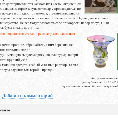
и не дает прибыли, так как большая часть накрученной
родавцов, которые закупают товар у производителя по
стеклодувы страдают от законов, ограничивающих их
водство венецианского стекла претерпевает кризис. Однако, мы все равно
 искусства. Не все могут позволить себе приобрести набор посуды, или
ты, бусы вполне доступны.
 венецианского стекла, я расскажу вам, как за ним
таточно прочное, обращайтесь с ним бережно, не
ком холодной водой.
уду, имеющую выпуклый рисунок, или пузырьки при
дить хрупкий узор.
х моющих средств, слабый мыльный раствор- то что
посуда служила вам верой и правдой.
Автор Фомченко Ян
Дата публикации: 27.09.201
Перепечатка без активной ссылки запрещена
Добавить комментарий
нтакте