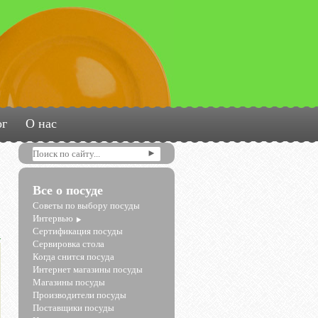
ог
О нас
Все о посуде
Советы по выбору посуды
Интервью
Сертификация посуды
Сервировка стола
Когда снится посуда
Интернет магазины посуды
Магазины посуды
Производители посуды
Поставщики посуды