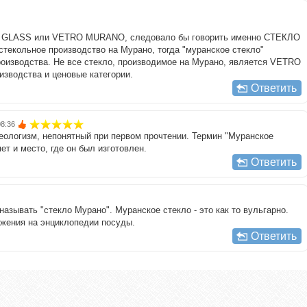
O GLASS или VETRO MURANO, следовало бы говорить именно СТЕКЛО
екольное производство на Мурано, тогда "муранское стекло"
роизводства. Не все стекло, производимое на Мурано, является VETRO
зводства и ценовые категории.
Ответить
08:36
зеологизм, непонятный при первом прочтении. Термин "Муранское
ет и место, где он был изготовлен.
Ответить
называть "стекло Мурано". Муранское стекло - это как то вульгарно.
ажения на энциклопедии посуды.
Ответить