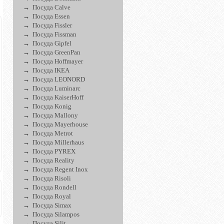
Посуда Calve
Посуда Essen
Посуда Fissler
Посуда Fissman
Посуда Gipfel
Посуда GreenPan
Посуда Hoffmayer
Посуда IKEA
Посуда LEONORD
Посуда Luminarc
Посуда KaiserHoff
Посуда Konig
Посуда Mallony
Посуда Mayerhouse
Посуда Metrot
Посуда Millerhaus
Посуда PYREX
Посуда Reality
Посуда Regent Inox
Посуда Risoli
Посуда Rondell
Посуда Royal
Посуда Simax
Посуда Silampos
Посуда Silit