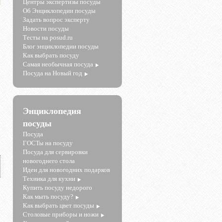
Центры экспертизы посуды
Об Энциклопедии посуды
Задать вопрос эксперту
Новости посуды
Тесты на posud.ru
Блог энциклопедии посуды
Как выбрать посуду
Самая необычная посуда
Посуда на Новый год
Энциклопедия
посуды
Посуда
ГОСТы на посуду
Посуда для сервировки
новогоднего стола
Идеи для новогодних подарков
Техника для кухни
Купить посуду недорого
Как мыть посуду?
Как выбрать цвет посуды
Столовые приборы и ножи