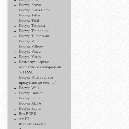
Посуда Scovo
Посуда Swiss Home
Посуда Taller
Посуда Tefal
Посуда Tescoma
Посуда Tramontina
Посуда Tupperware
Посуда Vetta
Посуда Villeroy
Посуда Vinzer
Посуда Vitesse
Новые кулинарные
открытия со сковородами
ViTESSE!
Посуда ViTESSE: все
продумано до мелочей
Посуда Woll
Посуда Bioflon
Посуда Supra
Посуда ALZA
Посуда Zepter
Вок BORK
АМЕТ
Японская посуда