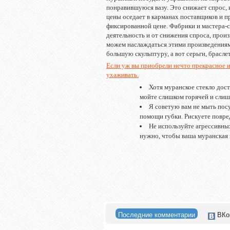
понравившуюся вазу. Это снижает спрос, 
цены оседает в карманах поставщиков и п
фиксированной цене. Фабрики и мастера-
деятельность и от снижения спроса, произ
можем наслаждаться этими произведениями
большую скульптуру, а вот серьги, брасле
Если уж вы приобрели нечто прекрасное из
ухаживать.
Хотя муранское стекло дос
мойте слишком горячей и слиш
Я советую вам не мыть пос
помощи губки. Рискуете повре
Не используйте агрессивны
нужно, чтобы ваша муранская 
Последние комментарии
ВКо