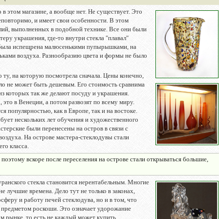
о в этом магазине, а вообще нет. Не существует. Это
еповторимо, и имеет свои особенности. В этом
елий, выполненных в подобной технике. Все они были
ктеру украшения, где-то внутри стекла "плавал"
 была испещрена малюсенькими пупырышками, на
ками воздуха. Разнообразию цвета и формы не было
о ту, на которую посмотрела сначала.
Цены конечно,
ло не может быть дешевым. Его стоимость сравнима
з которых так же делают посуду и украшения.
 это в Венеции, а потом развозят по всему миру.
я популярностью, как в Европе, так и на востоке.
ебует нескольких лет обучения и художественного
астерские были перенесены на остров в связи с
воздуха. На острове мастера-стеклодувы стали
го класса.
 поэтому вскоре после переселения на острове стали открываться большие,
ранского стекла становится нерентабельным. Многие
е лучшие времена. Дело тут не только в законах,
еру и работу печей стеклодува, но и в том, что
о предметом роскоши. Это означает удорожание
м рынке, то есть не каждый может купить