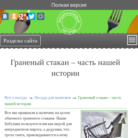
Полная версия
Граненый стакан – часть нашей
истории
→
→
Всё о посуде
Посуда для напитков
Граненый стакан – часть
нашей истории
Все мы привыкли к наличию на кухне
обычного граненого стакана. Наши
бабушки пользуются им как мерой для
ингредиентов пирога, а дедушки, что
греха таить, прикладываются к нему