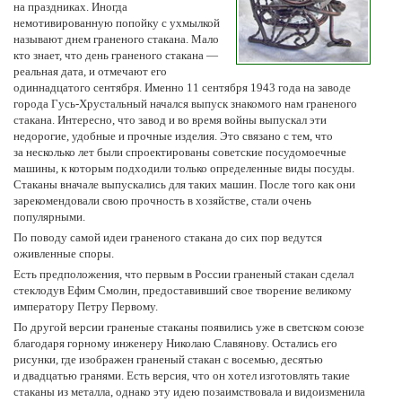
на праздниках. Иногда
немотивированную попойку с ухмылкой
называют днем граненого стакана. Мало
кто знает, что день граненого стакана —
реальная дата, и отмечают его
одиннадцатого сентября. Именно 11 сентября 1943 года на заводе
города Гусь-Хрустальный начался выпуск знакомого нам граненого
стакана. Интересно, что завод и во время войны выпускал эти
недорогие, удобные и прочные изделия. Это связано с тем, что
за несколько лет были спроектированы советские посудомоечные
машины, к которым подходили только определенные виды посуды.
Стаканы вначале выпускались для таких машин. После того как они
зарекомендовали свою прочность в хозяйстве, стали очень
популярными.
По поводу самой идеи граненого стакана до сих пор ведутся
оживленные споры.
Есть предположения, что первым в России граненый стакан сделал
стеклодув Ефим Смолин, предоставивший свое творение великому
императору Петру Первому.
По другой версии граненые стаканы появились уже в светском союзе
благодаря горному инженеру Николаю Славянову. Остались его
рисунки, где изображен граненый стакан с восемью, десятью
и двадцатью гранями. Есть версия, что он хотел изготовлять такие
стаканы из металла, однако эту идею позаимствовала и видоизменила