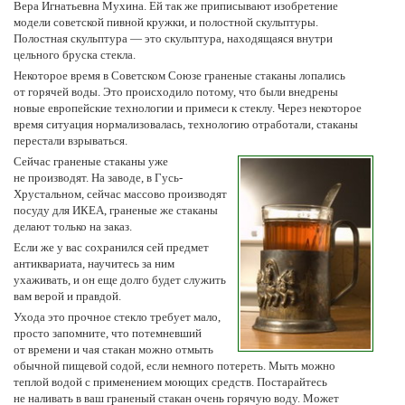
Вера Игнатьевна Мухина. Ей так же приписывают изобретение
модели советской пивной кружки, и полостной скульптуры.
Полостная скульптура ­­­— это скульптура, находящаяся внутри
цельного бруска стекла.
Некоторое время в Советском Союзе граненые стаканы лопались
от горячей воды. Это происходило потому, что были внедрены
новые европейские технологии и примеси к стеклу. Через некоторое
время ситуация нормализовалась, технологию отработали, стаканы
перестали взрываться.
Сейчас граненые стаканы уже
не производят. На заводе, в Гусь-
Хрустальном, сейчас массово производят
посуду для ИКЕА, граненые же стаканы
делают только на заказ.
Если же у вас сохранился сей предмет
антиквариата, научитесь за ним
ухаживать, и он еще долго будет служить
вам верой и правдой.
Ухода это прочное стекло требует мало,
просто запомните, что потемневший
от времени и чая стакан можно отмыть
обычной пищевой содой, если немного потереть. Мыть можно
теплой водой с применением моющих средств. Постарайтесь
не наливать в ваш граненый стакан очень горячую воду. Может