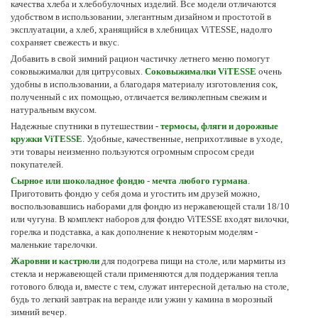
качества хлеба и хлебобулочных изделий. Все модели отличаются
удобством в использовании, элегантным дизайном и простотой в
эксплуатации, а хлеб, хранящийся в хлебницах ViTESSE, надолго
сохраняет свежесть и вкус.
Добавить в свой зимний рацион частичку летнего меню помогут
соковыжималки для цитрусовых.
Соковыжималки ViTESSE
очень
удобны в использовании, а благодаря материалу изготовления сок,
полученный с их помощью, отличается великолепным свежим и
натуральным вкусом.
Надежные спутники в путешествии -
термосы, фляги и дорожные
кружки ViTESSE
. Удобные, качественные, неприхотливые в уходе,
эти товары неизменно пользуются огромным спросом среди
покупателей.
Сырное или шоколадное фондю - мечта любого гурмана
.
Приготовить фондю у себя дома и угостить им друзей можно,
воспользовавшись наборами для фондю из нержавеющей стали 18/10
или чугуна. В комплект наборов для фондю ViTESSE входят вилочки,
горелка и подставка, а как дополнение к некоторым моделям -
маленькие тарелочки.
Жаровни и кастрюли
для подогрева пищи на столе, или мармиты из
стекла и нержавеющей стали применяются для поддержания тепла
готового блюда и, вместе с тем, служат интересной деталью на столе,
будь то легкий завтрак на веранде или ужин у камина в морозный
зимний вечер.