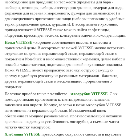
необходимое для праздников и торжеств (предметы для бара -
шейкеры, штопоры, наборы аксессуаров для вина, ведерки для льда,
формочки для варенья и мороженого, фужеры для шампанского) и
для ежедневного приготовления пищи (наборы половников, удобные
терки, разделочные доски, дуршлаги). В ассортименте кухонных
принадлежностей ViTESSE также можно найти салфетницы,
яйцерезки, прессы для чеснока, консервные ключи и ножи для пиццы.
Ножи ViTESSE
- хорошее соотношение высокого качества и
приемлемой цены. В ассортименте ножей ViTESSE можно встретить
отдельные модели из нержавеющей стали, нержавеющей стали с
покрытием Non-Stick и высококачественной керамики, целые наборы
ножей, а также заточки, подставки для ножей и кухонные ножницы.
Ножи ViTESSE имеют прекрасную заточку, острую режущую
кромку и удобную рукоятку из различных материалов - бакелита,
дерева, нержавеющей стали и нескользящего прорезиненного
покрытия.
Полезное приобретение в хозяйстве -
мясорубки ViTESSE
. С их
помощью можно приготовить котлеты, домашние пельмени,
запеканки или пироги. Корпус, головка и ножи мясорубок ViTESSE
изготовлены из нержавеющей стали. Металлический шнек
обеспечивает мощное размалывание, противоскользящий механизм
крепления - надежную устойчивость мясорубок, а съемные части -
легкую чистку мясорубок.
Хлебницы ViTESSE
превосходно сохраняют свежесть и вкусовые