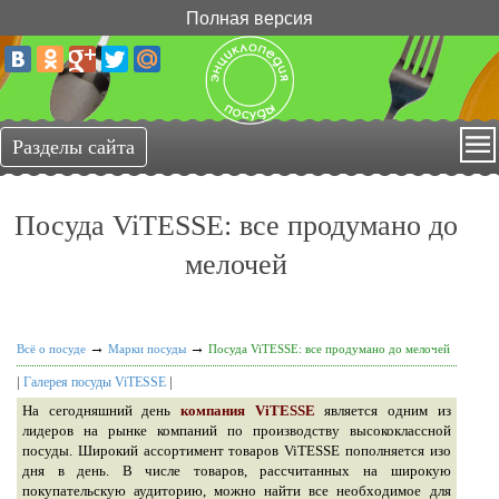
Полная версия
Посуда ViTESSE: все продумано до
мелочей
→
→
Всё о посуде
Марки посуды
Посуда ViTESSE: все продумано до мелочей
|
|
Галерея посуды ViTESSE
На сегодняшний день
компания ViTESSE
является одним из
лидеров на рынке компаний по производству высококлассной
посуды. Широкий ассортимент товаров ViTESSE пополняется изо
дня в день. В числе товаров, рассчитанных на широкую
покупательскую аудиторию, можно найти все необходимое для