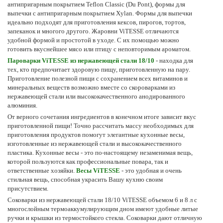
антипригарным покрытием Teflon Classic (Du Pont), формы для
выпечки с антипригарным покрытием Xylan. Формы для выпечки
идеально подходят для приготовления кексов, пирогов, тортов,
запеканок и многого другого. Жаровни ViTESSE отличаются
удобной формой и простотой в уходе. С их помощью можно
готовить вкуснейшее мясо или птицу с неповторимым ароматом.
Пароварки ViTESSE из нержавеющей стали 18/10
- находка для
тех, кто предпочитает здоровую пищу, приготовленную на пару.
Приготовление полезной пищи с сохранением всех витаминов и
минеральных веществ возможно вместе со скороварками из
нержавеющей стали или высококачественного анодированного
алюминия.
От верного сочетания ингредиентов в конечном итоге зависит вкус
приготовленной пищи! Точно рассчитать массу необходимых для
приготовления продуктов помогут элегантные кухонные весы,
изготовленные из нержавеющей стали и высококачественного
пластика. Кухонные весы - это по-настоящему незаменимая вещь,
которой пользуются как профессиональные повара, так и
ответственные хозяйки.
Весы ViTESSE
- это удобная и очень
стильная вещь, способная украсить Вашу кухню своим
присутствием.
Соковарки из нержавеющей стали 18/10 ViTESSE объемом 6 и 8 л с
многослойным термоаккумулирующим дном имеют удобные литые
ручки и крышки из термостойкого стекла. Соковарки дают отличную