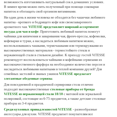
возможность изготавливать натуральный сок в домашних условиях.
В зимнее время можно пить полученный при помощи соковарки
напиток и обогащать свой организм витаминами.
Ни один день в жизни человека не обходится без чашечки любимого
напитка - крепкого и бодрящего кофе или свежезаваренного
ароматного чая.
ViTESSE представляет широкий ассортимент
посуды для чая и кофе
. Приготовить любимый напиток помогут
чайники для кипячения и заваривания чая, френч-прессы, кофемолки,
кофеварки и турки, а насладиться любимым напитком можно,
воспользовавшись чашками, термочашками или термокружками из
высококачественных материалов - термостойкого стекла и
нержавеющей стали в стильном дизайне. К приходу гостей ViTESSE
рекомендует воспользоваться чайными и кофейными сервизами из
высококачественного фарфора на необходимое количество персон и
насладиться любимыми напитками в теплой компании друзей! Для
семейных застолий и званых ужинов
ViTESSE предлагает
элегантные обеденные сервизы
.
Для повседневной и праздничной сервировки стола отлично
подходят высококачественные
столовые приборы от бренда
ViTESSE из нержавеющей стали 18/10
с матовой или зеркальной
полировкой, состоящие из 6-75 предметов, а также детские столовые
приборы из 3-4 предметов.
Среди кухонных принадлежностей ViTESSE
- разнообразные
аксессуары для кухни. ViTESSE предлагает покупателям все