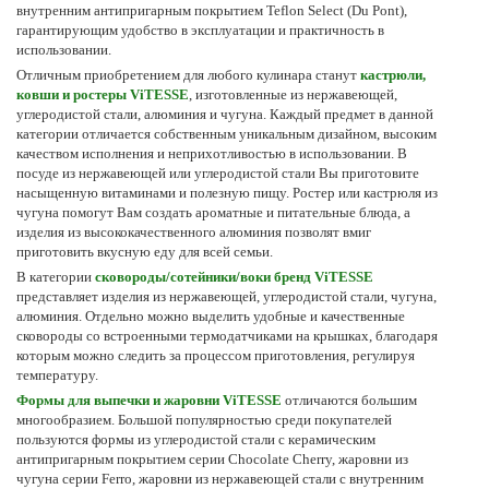
внутренним антипригарным покрытием Teflon Select (Du Pont),
гарантирующим удобство в эксплуатации и практичность в
использовании.
Отличным приобретением для любого кулинара станут
кастрюли,
ковши и ростеры ViTESSE
, изготовленные из нержавеющей,
углеродистой стали, алюминия и чугуна. Каждый предмет в данной
категории отличается собственным уникальным дизайном, высоким
качеством исполнения и неприхотливостью в использовании. В
посуде из нержавеющей или углеродистой стали Вы приготовите
насыщенную витаминами и полезную пищу. Ростер или кастрюля из
чугуна помогут Вам создать ароматные и питательные блюда, а
изделия из высококачественного алюминия позволят вмиг
приготовить вкусную еду для всей семьи.
В категории
сковороды/сотейники/воки бренд ViTESSE
представляет изделия из нержавеющей, углеродистой стали, чугуна,
алюминия. Отдельно можно выделить удобные и качественные
сковороды со встроенными термодатчиками на крышках, благодаря
которым можно следить за процессом приготовления, регулируя
температуру.
Формы для выпечки и жаровни ViTESSE
отличаются большим
многообразием. Большой популярностью среди покупателей
пользуются формы из углеродистой стали с керамическим
антипригарным покрытием серии Chocolate Cherry, жаровни из
чугуна серии Ferro, жаровни из нержавеющей стали с внутренним