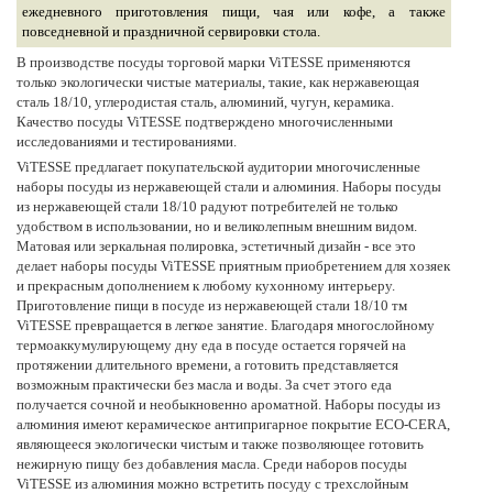
ежедневного приготовления пищи, чая или кофе, а также
повседневной и праздничной сервировки стола.
В производстве посуды торговой марки ViTESSE применяются
только экологически чистые материалы, такие, как нержавеющая
сталь 18/10, углеродистая сталь, алюминий, чугун, керамика.
Качество посуды ViTESSE подтверждено многочисленными
исследованиями и тестированиями.
ViTESSE предлагает покупательской аудитории многочисленные
наборы посуды из нержавеющей стали и алюминия. Наборы посуды
из нержавеющей стали 18/10 радуют потребителей не только
удобством в использовании, но и великолепным внешним видом.
Матовая или зеркальная полировка, эстетичный дизайн - все это
делает наборы посуды ViTESSE приятным приобретением для хозяек
и прекрасным дополнением к любому кухонному интерьеру.
Приготовление пищи в посуде из нержавеющей стали 18/10 тм
ViTESSE превращается в легкое занятие. Благодаря многослойному
термоаккумулирующему дну еда в посуде остается горячей на
протяжении длительного времени, а готовить представляется
возможным практически без масла и воды. За счет этого еда
получается сочной и необыкновенно ароматной. Наборы посуды из
алюминия имеют керамическое антипригарное покрытие ECO-CERA,
являющееся экологически чистым и также позволяющее готовить
нежирную пищу без добавления масла. Среди наборов посуды
ViTESSE из алюминия можно встретить посуду с трехслойным