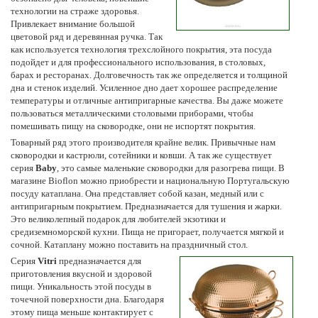
технологии на страже здоровья.
Привлекает внимание большой
цветовой ряд и деревянная ручка. Так
как используется технология трехслойного покрытия, эта посуда
подойдет и для профессионального использования, в столовых,
барах и ресторанах. Долговечность так же определяется и толщиной
дна и стенок изделий. Усиленное дно дает хорошее распределение
температуры и отличные антипригарные качества. Вы даже можете
пользоваться металлическими столовыми приборами, чтобы
помешивать пищу на сковородке, они не испортят покрытия.
Товарный ряд этого производителя крайне велик. Привычные нам
сковородки и кастрюли, сотейники и ковши. А так же существует
серия
Baby
, это самые маленькие сковородки для разогрева пищи. В
магазине Bioflon можно приобрести и национальную Португальскую
посуду катаплана. Она представляет собой казан, медный или с
антипригарным покрытием. Предназначается для тушения и жарки.
Это великолепный подарок для любителей экзотики и
средиземноморской кухни. Пища не пригорает, получается мягкой и
сочной. Катаплану можно поставить на праздничный стол.
Серия
Vitri
предназначается для
приготовления вкусной и здоровой
пищи. Уникальность этой посуды в
точечной поверхности дна. Благодаря
этому пища меньше контактирует с