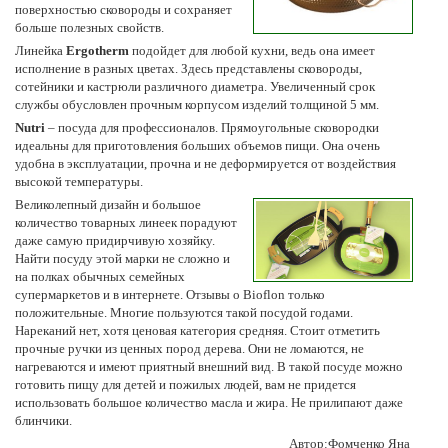
поверхностью сковороды и сохраняет
больше полезных свойств.
Линейка
Ergotherm
подойдет для любой кухни, ведь она имеет
исполнение в разных цветах. Здесь представлены сковороды,
сотейники и кастрюли различного диаметра. Увеличенный срок
службы обусловлен прочным корпусом изделий толщиной 5 мм.
Nutri
– посуда для профессионалов. Прямоугольные сковородки
идеальны для приготовления больших объемов пищи. Она очень
удобна в эксплуатации, прочна и не деформируется от воздействия
высокой температуры.
Великолепный дизайн и большое
количество товарных линеек порадуют
даже самую придирчивую хозяйку.
Найти посуду этой марки не сложно и
на полках обычных семейных
супермаркетов и в интернете. Отзывы о Bioflon только
положительные. Многие пользуются такой посудой годами.
Нареканий нет, хотя ценовая категория средняя. Стоит отметить
прочные ручки из ценных пород дерева. Они не ломаются, не
нагреваются и имеют приятный внешний вид. В такой посуде можно
готовить пищу для детей и пожилых людей, вам не придется
использовать большое количество масла и жира. Не прилипают даже
блинчики.
Автор:Фомченко Яна