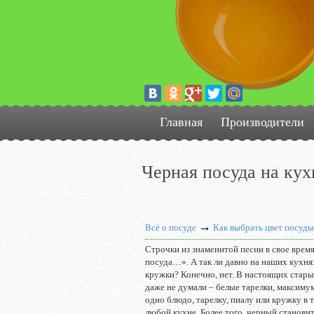
Главная
Производители
Черная посуда на кух
→
Всё о посуде
Как выбрать цвет посуды
Строчки из знаменитой песни в свое врем
посуда…»
. А так ли давно на наших кухн
кружки? Конечно, нет. В настоящих стары
даже не думали – белые тарелки, максимум
одно блюдо, тарелку, пиалу или кружку в 
любой кухне. Более того, черный станови