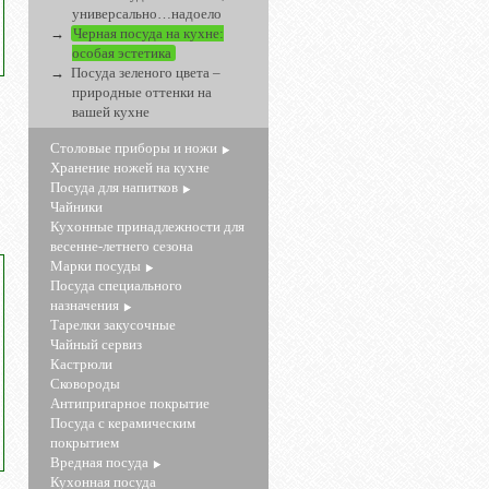
универсально…надоело
Черная посуда на кухне:
особая эстетика
Посуда зеленого цвета –
природные оттенки на
вашей кухне
Столовые приборы и ножи
Хранение ножей на кухне
Посуда для напитков
Чайники
Кухонные принадлежности для
весенне-летнего сезона
Марки посуды
Посуда специального
назначения
Тарелки закусочные
Чайный сервиз
Кастрюли
Сковороды
Антипригарное покрытие
Посуда с керамическим
покрытием
Вредная посуда
Кухонная посуда