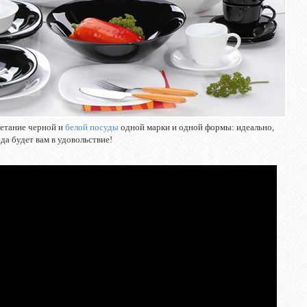
четание черной и
белой посуды
одной марки и одной формы: идеально,
да будет вам в удовольствие!