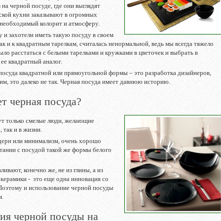
 на черной посуде, где они выглядят
ской кухни заказывают в огромных
 необходимый колорит и атмосферу.
у и захотели иметь такую посуду в своем
ак и к квадратным тарелкам, считалась ненормальной, ведь мы всегда тяжело
ыло расстаться с белыми тарелками и кружками в цветочек и выбрать в
ее квадратный аналог.
 посуда квадратной или прямоугольной формы – это разработка дизайнеров,
дим, это далеко не так. Черная посуда имеет давнюю историю.
ет черная посуда?
ут только смелые люди, желающие
 так и в жизни.
одерн или минимализм, очень хорошо
етании с посудой такой же формы белого
ивают, конечно же, не из глины, а из
окерамики - это еще одна инновация со
Поэтому и использование черной посуды
м.
ия черной посуды на