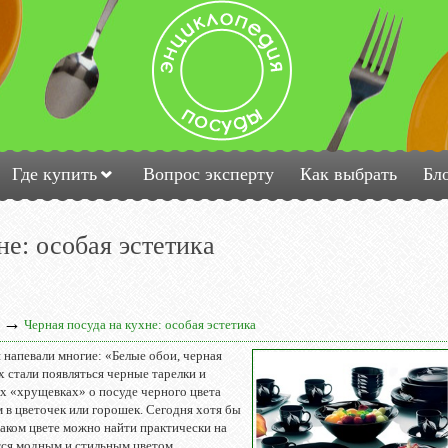
Где купить
Вопрос эксперту
Как выбрать
Бл
не: особая эстетика
→
Черная посуда на кухне: особая эстетика
я напевали многие:
«Белые обои, черная
ях стали появляться черные тарелки и
х «хрущевках» о посуде черного цвета
 в цветочек или горошек. Сегодня хотя бы
таком цвете можно найти практически на
тся модным и стильным цветом