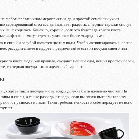
 на любом праздничном мероприятии, да и простой семейный ужин
во сервированный стол всегда вызывает радость, а черные тарелки смогут
 них не находилась. Конечно, хорошо, если это будет еда яркого цвета
тные салфетки помогут сделать ужин еще более «нарядным».
ак и синий и голубой является цветом воды. Чтобы активизировать энергию
нее, рассудительнее и мудрее, предпочитайте есть из посуды синего или
ерного цвета люди, как правило, съедают меньше еды, чем из простой белой,
ете, то черная посуда – ваш идеальный вариант.
ды
в уходе за такой посудой – она всегда должна быть идеально чистой. На
пины и сколы, а также разводы от воды, если вы плохо вытерли тарелку.
ания от разводов и пыли. Такая требовательность к себе порадует не всех
тпугнет.