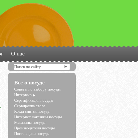
ог
О нас
Все о посуде
Советы по выбору посуды
Интервью
Сертификация посуды
Сервировка стола
Когда снится посуда
Интернет магазины посуды
Магазины посуды
Производители посуды
Поставщики посуды