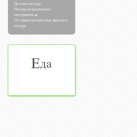
Детская посуда
Посуда из различных
материалов
10 самых интересных фактов о
посуде