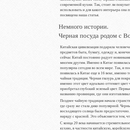
современной кухни. Так, стоит ли покупат
использовать и для какого интерьера она 
посвящена наша статья.
Немного истории.
Черная посуда родом с В
Китайская цивилизация подарила человеч
предметов быта, бумагу, одежду и, конечн
сейчас Китай постоянно радует новинками
многим другим. Именно в Китае появилас
популярна сегодня во всем мире. Так, и п
появилась в Китае еще в 16 веке, именно 
чайная традиция. Черная глазурь для пок
именно этот цвет идеально оттеняет цвет ч
приобретал глубокий зеленый цвет. Перв
названию провинции, где они изготавливал
Позднее чайную традиция начала странств
где сразу же стала дико популярной. Черны
восходящего солнца было предостаточно. 
наряду с красной. Это объясняется тем, ч
С конца 20 века начинается стремительн
кухню, в частности китайскую, корейску