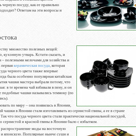
ь черную посуду, как ее правильно
подходит? Ответам на эти вопросы и
остока
еству множество полезных вещей:
о, кухонную утварь. Кстати сказать, и
 – полезными мелочами для хозяйства и
ь первая
керамическая посуда
, которая
осуда черного цвета также впервые
тогда была особенно популярная китайская
рытия чашки мастера выбрали потому, что
ая: в те времена чай взбивали в пену, и он
ые подобные чашки назывались теммоку (по
ись).
овать по миру – она появилась в Японии,
й чашки в Японии стали изготавливать из сернистой глины, а ее в стране
Так что посуда черного цвета стали практически национальной посудой,
то сернистой и красной глины в Японии было с избытком.
ое распространение моды на восточную
ю и японскую. Популярные нынче суши и