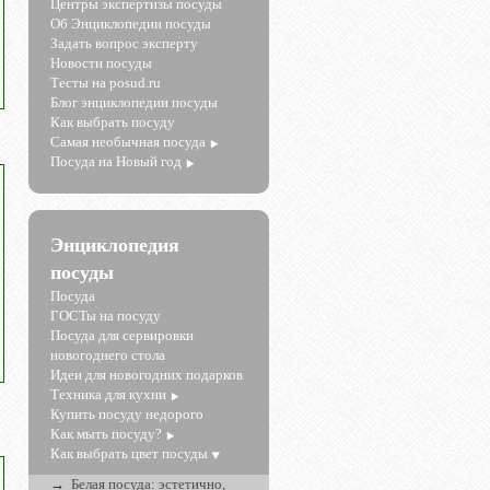
Центры экспертизы посуды
Об Энциклопедии посуды
Задать вопрос эксперту
Новости посуды
Тесты на posud.ru
Блог энциклопедии посуды
Как выбрать посуду
Самая необычная посуда
Посуда на Новый год
Энциклопедия
посуды
Посуда
ГОСТы на посуду
Посуда для сервировки
новогоднего стола
Идеи для новогодних подарков
Техника для кухни
Купить посуду недорого
Как мыть посуду?
Как выбрать цвет посуды
Белая посуда: эстетично,