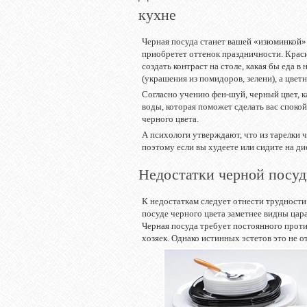
кухне
Черная посуда станет вашей «изюминкой»
приобретет оттенок праздничности. Краси
создать контраст на столе, какая бы еда в
(украшения из помидоров, зелени), а цве
Согласно учению фен-шуй, черный цвет, к
воды, которая поможет сделать вас спокой
черного цвета.
А психологи утверждают, что из тарелки ч
поэтому если вы худеете или сидите на ди
Недостатки черной посу
К недостаткам следует отнести трудности 
посуде черного цвета заметнее видны цара
Черная посуда требует постоянного протир
хозяек. Однако истинных эстетов это не о