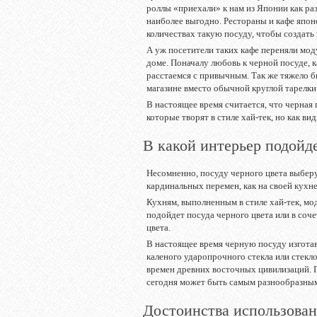
роллы «приехали» к нам из Японии как раз
наиболее выгодно. Рестораны и кафе япон
количествах такую посуду, чтобы создать
А уж посетители таких кафе переняли мод
доме. Поначалу любовь к черной посуде, к
расстаемся с привычным. Так же тяжело б
магазине вместо обычной круглой тарелки 
В настоящее время считается, что черная
которые творят в стиле хай-тек, но как ви
В какой интерьер подойд
Несомненно, посуду черного цвета выбер
кардинальных перемен, как на своей кухне,
Кухням, выполненным в стиле хай-тек, м
подойдет посуда черного цвета или в соч
цвета.
В настоящее время черную посуду изготавл
каленого ударопрочного стекла или стекл
времен древних восточных цивилизаций. 
сегодня может быть самым разнообразны
Достоинства использован