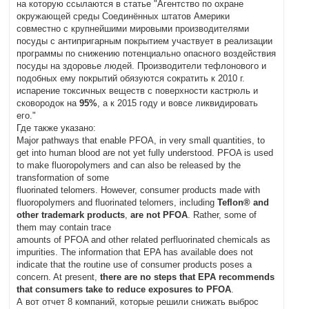
на которую ссылаются в статье "Агентство по охране
окружающей среды Соединённых штатов Америки
совместно с крупнейшими мировыми производителями
посуды с антипригарным покрытием участвует в реализации
программы по снижению потенциально опасного воздействия
посуды на здоровье людей. Производители тефлонового и
подобных ему покрытий обязуются сократить к 2010 г.
испарение токсичных веществ с поверхности кастрюль и
сковородок на
95%
, а к 2015 году и вовсе ликвидировать
его."
Где также указано:
Major pathways that enable PFOA, in very small quantities, to
get into human blood are not yet fully understood. PFOA is used
to make fluoropolymers and can also be released by the
transformation of some
fluorinated telomers. However, consumer products made with
fluoropolymers and fluorinated telomers, including
Teflon® and
other trademark products
,
are not PFOA
. Rather, some of
them may contain trace
amounts of PFOA and other related perfluorinated chemicals as
impurities. The information that EPA has available does not
indicate that the routine use of consumer products poses a
concern. At present,
there are no steps that EPA recommends
that consumers take to reduce exposures to PFOA
.
А вот отчет 8 компаний, которые решили снижать выброс