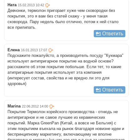
Ната
15.02.2013 10:42
Девчонки, термолон пригорает хуже чем сковородки без
покрытия, это я вам без статей скажу - у меня такая
сковорода. Пару недель было отлично, потом к ней стало
все прилипать.
Ответить
Елена
16.01.2013 17:07
Подскажите пожалуйсто, а производитель посуду "Кукмара"
использует антипригарное покрытие на водной основе?
расскажите об этом покрытие побольше. Если тет, то какие
атипригарные покрытия использует эта компания
(интересует состав, свойства и не вредно ли это для
здоровья)
Ответить
Marina
22.06.2012 14:00
Покрытие Термолон корейского производства - отнюдь не
антипригарное и не самое лучшее из керамических
покрытий. Марка GreenPan (Китай, а вовсе не Бельгия) с
этим покрытием въехала на рынок благодаря новизне идеи и
беспринципному маркетингу, включающему не вполне
благородные методы (на них кое-кто и в суд за некорректную