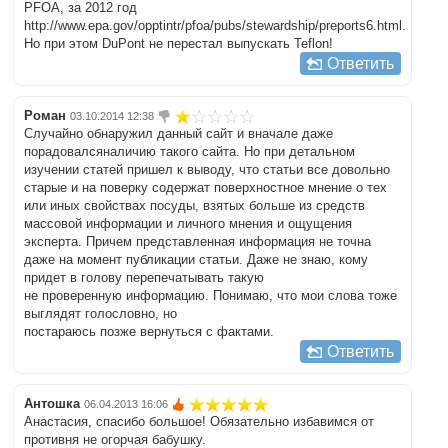
PFOA, за 2012 год
http://www.epa.gov/opptintr/pfoa/pubs/stewardship/preports6.html.
Но при этом DuPont не перестал выпускать Teflon!
Ответить
Роман
03.10.2014 12:38
Случайно обнаружил данный сайт и вначале даже
порадовалсяналичию такого сайта. Но при детальном
изучении статей пришел к выводу, что статьи все довольно
старые и на поверку содержат поверхностное мнение о тех
или иных свойствах посуды, взятых больше из средств
массовой информации и личного мнения и ощущения
эксперта. Причем представленная информация не точна
даже на момент публикации статьи. Даже не знаю, кому
придет в голову перепечатывать такую
не проверенную информацию. Понимаю, что мои слова тоже
выглядят голословно, но
постараюсь позже вернуться с фактами.
Ответить
Антошка
06.04.2013 16:06
Анастасия, спасибо большое! Обязательно избавимся от
противня не огорчая бабушку.