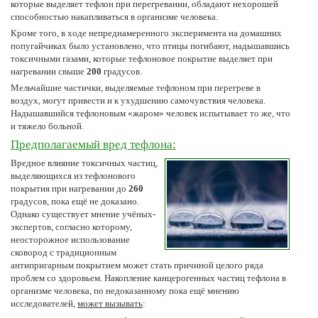
которые выделяет тефлон при перегревании, обладают нехорошей
способностью накапливаться в организме человека.
Кроме того, в ходе непреднамеренного эксперимента на домашних
попугайчиках было установлено, что птицы погибают, надышавшись
токсичными газами, которые тефлоновое покрытие выделяет при
нагревании свыше
200
градусов.
Мельчайшие частички, выделяемые тефлоном при перегреве в
воздух, могут привести и к ухудшению самочувствия человека.
Надышавшийся тефлоновым «жаром» человек испытывает то же, что
и тяжело больной.
Предполагаемый вред тефлона:
Вредное влияние токсичных частиц,
выделяющихся из тефлонового
покрытия при нагревании до
260
градусов, пока ещё не доказано.
Однако существует мнение учёных-
экспертов, согласно которому,
неосторожное использование
сковород с традиционным
антипригарным покрытием может стать причиной целого ряда
проблем со здоровьем. Накопление канцерогенных частиц тефлона в
организме человека, по недоказанному пока ещё мнению
исследователей,
может вызывать
: