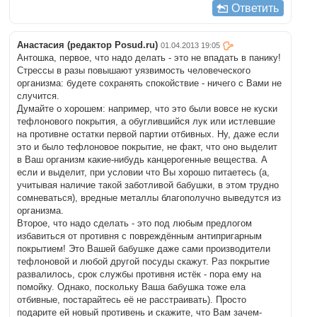
Ответить
Анастасия (редактор Posud.ru)
01.04.2013 19:05
Антошка, первое, что надо делать - это не впадать в панику!
Стрессы в разы повышают уязвимость человеческого
организма: будете сохранять спокойствие - ничего с Вами не
случится.
Думайте о хорошем: например, что это были вовсе не куски
тефлонового покрытия, а обуглившийся лук или истлевшие
на противне остатки первой партии отбивных. Ну, даже если
это и было тефлоновое покрытие, не факт, что оно выделит
в Ваш организм какие-нибудь канцерогенные вещества. А
если и выделит, при условии что Вы хорошо питаетесь (а,
учитывая наличие такой заботливой бабушки, в этом трудно
сомневаться), вредные металлы благополучно выведутся из
организма.
Второе, что надо сделать - это под любым предлогом
избавиться от противня с повреждённым антипригарным
покрытием! Это Вашей бабушке даже сами производители
тефлоновой и любой другой посуды скажут. Раз покрытие
развалилось, срок службы противня истёк - пора ему на
помойку. Однако, поскольку Ваша бабушка тоже ела
отбивные, постарайтесь её не расстраивать). Просто
подарите ей новый противень и скажите, что Вам зачем-