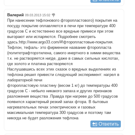
Валерий
09.03.2013 15:02
При нанесении тефлонового фторопластового) покрытия на
посуду покрытие оплавляется в печи при температуре 400
градусов С и естественно все вредные примеси при этом
выгорают или испаряются. Подробнее смотреть
здесь:http://www.argo33.com/#!фторопластовые-покрытия.
Тефлон, тефаль- это фирменное название фторопласта
(политетрафторэтилена, самого инертного в химии вещества
т.к. не растворяется нигде, даже в самых сильных кислотах,
где золото и платина растворяются
Наслушавшись всех этих сказок о вредных выделениях из
тефлона решил привести следующий эксперимент: нагрел в
лабораторной печи
фторопластовую пластину (весом 1 кг) до температуры 400
градусов С - небыло никакого запаха и других признаков
разложения вещества .Правда при нагреве до 500 градусов
появился характерный резкий запах фтора. В бытовых
нагревательных печах электрических и газовых
максимальная температура 300 градусов и поэтому там
никогда не будет разложения тефлона
Ответить