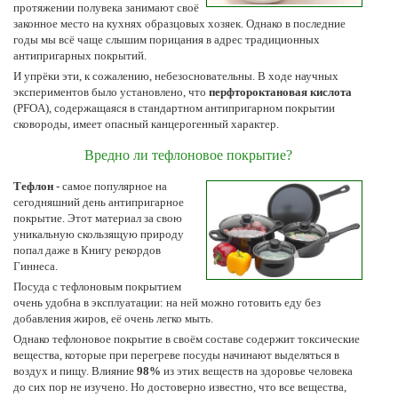
протяжении полувека занимают своё
законное место на кухнях образцовых хозяек. Однако в последние
годы мы всё чаще слышим порицания в адрес традиционных
антипригарных покрытий.
И упрёки эти, к сожалению, небезосновательны. В ходе научных
экспериментов было установлено, что
перфтороктановая кислота
(PFOA), содержащаяся в стандартном антипригарном покрытии
сковороды, имеет опасный канцерогенный характер.
Вредно ли тефлоновое покрытие?
Тефлон
- самое популярное на
сегодняшний день антипригарное
покрытие. Этот материал за свою
уникальную скользящую природу
попал даже в Книгу рекордов
Гиннеса.
Посуда с тефлоновым покрытием
очень удобна в эксплуатации: на ней можно готовить еду без
добавления жиров, её очень легко мыть.
Однако тефлоновое покрытие в своём составе содержит токсические
вещества, которые при перегреве посуды начинают выделяться в
воздух и пищу. Влияние
98%
из этих веществ на здоровье человека
до сих пор не изучено. Но достоверно известно, что все вещества,