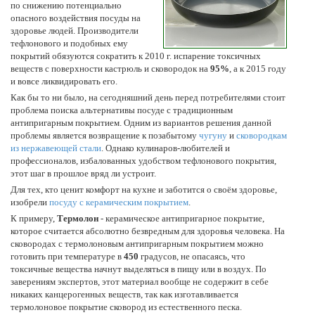
по снижению потенциально
опасного воздействия посуды на
здоровье людей. Производители
тефлонового и подобных ему
покрытий обязуются сократить к 2010 г. испарение токсичных
веществ с поверхности кастрюль и сковородок на
95%
, а к 2015 году
и вовсе ликвидировать его.
Как бы то ни было, на сегодняшний день перед потребителями стоит
проблема поиска альтернативы посуде с традиционным
антипригарным покрытием. Одним из вариантов решения данной
проблемы является возвращение к позабытому
чугуну
и
сковородкам
из нержавеющей стали
. Однако кулинаров-любителей и
профессионалов, избалованных удобством тефлонового покрытия,
этот шаг в прошлое вряд ли устроит.
Для тех, кто ценит комфорт на кухне и заботится о своём здоровье,
изобрели
посуду с керамическим покрытием
.
К примеру,
Термолон
- керамическое антипригарное покрытие,
которое считается абсолютно безвредным для здоровья человека. На
сковородах с термолоновым антипригарным покрытием можно
готовить при температуре в
450
градусов, не опасаясь, что
токсичные вещества начнут выделяться в пищу или в воздух. По
заверениям экспертов, этот материал вообще не содержит в себе
никаких канцерогенных веществ, так как изготавливается
термолоновое покрытие сковород из естественного песка.