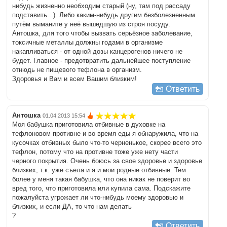
нибудь жизненно необходим старый (ну, там под рассаду
подставить...). Либо каким-нибудь другим безболезненным
путём выманите у неё вышедшую из строя посуду.
Антошка, для того чтобы вызвать серьёзное заболевание,
токсичные металлы должны годами в организме
накапливаться - от одной дозы канцерогенов ничего не
будет. Главное - предотвратить дальнейшее поступление
отнюдь не пищевого тефлона в организм.
Здоровья и Вам и всем Вашим близким!
Ответить
Антошка
01.04.2013 15:54
Моя бабушка приготовила отбивные в духовке на
тефлоновом противне и во время еды я обнаружила, что на
кусочках отбивных было что-то черненькое, скорее всего это
тефлон, потому что на противне тоже уже нету части
черного покрытия. Очень боюсь за свое здоровье и здоровье
близких, т.к. уже съела и я и мои родные отбивные. Тем
более у меня такая бабушка, что она никак не поверит во
вред того, что приготовила или купила сама. Подскажите
пожалуйста угрожает ли что-нибудь моему здоровью и
близких, и если ДА, то что нам делать
?
Ответить