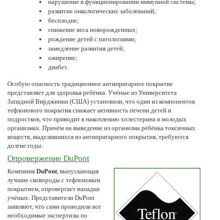
нарушение в функционировании иммунной системы;
развитие онкологических заболеваний;
бесплодие;
снижение веса новорожденных;
рождение детей с патологиями;
замедление развития детей;
ожирение;
диабет.
Особую опасность традиционное антипригарное покрытие
представляет для здоровья ребёнка. Учёные из Университета
Западной Вирджинии (США) установили, что один из компонентов
тефлонового покрытия снижает активность печени детей и
подростков, что приводит к накоплению холестерина в молодых
организмах. Причём на выведение из организма ребёнка токсичных
веществ, выделившихся из антипригарного покрытия, требуются
долгие годы.
Опровержение DuPont
Компания
DuPont
, выпускающая
лучшие сковороды с тефлоновым
покрытием, опровергает нападки
учёных. Представители DuPont
заявляют, что сами проводили все
необходимые экспертизы по