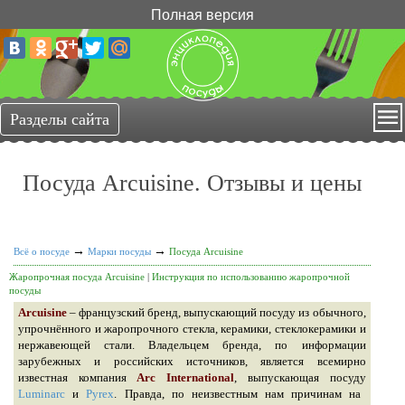
Полная версия
Посуда Arcuisine. Отзывы и цены
→
→
Всё о посуде
Марки посуды
Посуда Arcuisine
Жаропрочная посуда Arcuisine
|
Инструкция по использованию жаропрочной
посуды
Arcuisine
– французский бренд, выпускающий посуду из обычного,
упрочнённого и жаропрочного стекла, керамики, стеклокерамики и
нержавеющей стали. Владельцем бренда, по информации
зарубежных и российских источников, является всемирно
известная компания
Arc International
, выпускающая посуду
Luminarc
и
Pyrex
. Правда, по неизвестным нам причинам на