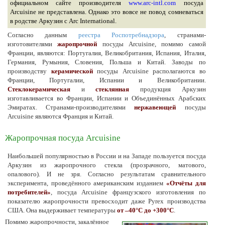
официальном сайте производителя
www.arc-intl.com
посуда
Arcuisine не представлена. Однако это вовсе не повод сомневаться
в родстве Аркузин с Arc International.
Согласно данным
реестра Роспотребнадзора
, странами-
изготовителями
жаропрочной
посуды Arcuisine, помимо самой
Франции, являются: Португалия, Великобритания, Испания, Италия,
Германия, Румыния, Словения, Польша и Китай. Заводы по
производству
керамической
посуды Arcuisine располагаются во
Франции, Португалии, Испании и Великобритании.
Стеклокерамическая
и
стеклянная
продукция Аркузин
изготавливается во Франции, Испании и Объединённых Арабских
Эмиратах. Странами-производителями
нержавеющей
посуды
Arcuisine являются Франция и Китай.
Жаропрочная посуда Arcuisine
Наибольшей популярностью в России и на Западе пользуется посуда
Аркузин из жаропрочного стекла (прозрачного, матового,
опалового). И не зря. Согласно результатам сравнительного
эксперимента, проведённого американским изданием
«Отчёты для
потребителей»
, посуда Arcuisine французского изготовления по
показателю жаропрочности превосходит даже Pyrex производства
США. Она выдерживает температуры
от –40°C до +300°C
.
Помимо жаропрочности, закалённое