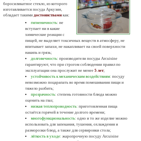
боросиликатное стекло, из которого
изготавливается посуда Аркузин,
обладает такими
достоинствами
как:
гигиеничность
: не
вступает ни в какие
химические реакции с
пищей, не выделяет токсичных веществ в атмосферу, не
впитывает запахи, не накапливает на своей поверхности
накипь и грязь;
долговечность
: производители посуды Arcuisine
гарантируют, что при строгом соблюдении правил по
эксплуатации она прослужит не менее
5 лет
;
устойчивость к механическим воздействиям:
посуду
невозможно поцарапать во время помешивания пищи и
тяжело разбить;
прозрачность
: степень готовности блюда можно
оценить на глаз;
низкая теплопроводность:
приготовленная пища
остаётся горячей в течение долгого времени;
многофункциональность:
одно и то же изделие можно
использовать для запекания, тушения, охлаждения и
разморозки блюд, а также для сервировки стола;
лёгкость в уходе:
жаропрочную посуду Arcuisine