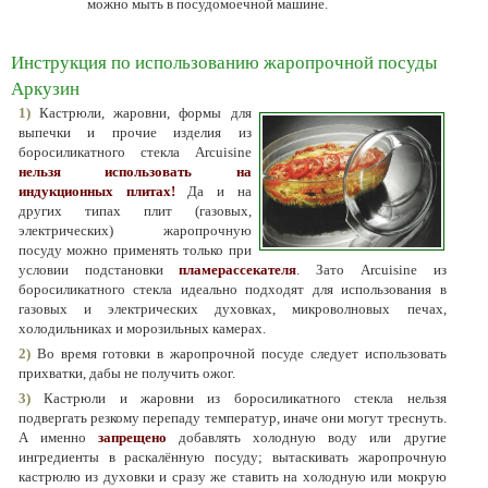
можно мыть в посудомоечной машине.
Инструкция по использованию жаропрочной посуды
Аркузин
1)
Кастрюли, жаровни, формы для
выпечки и прочие изделия из
боросиликатного стекла Arcuisine
нельзя использовать на
индукционных плитах!
Да и на
других типах плит (газовых,
электрических) жаропрочную
посуду можно применять только при
условии подстановки
пламерассекателя
. Зато Arcuisine из
боросиликатного стекла идеально подходят для использования в
газовых и электрических духовках, микроволновых печах,
холодильниках и морозильных камерах.
2)
Во время готовки в жаропрочной посуде следует использовать
прихватки, дабы не получить ожог.
3)
Кастрюли и жаровни из боросиликатного стекла нельзя
подвергать резкому перепаду температур, иначе они могут треснуть.
А именно
запрещено
добавлять холодную воду или другие
ингредиенты в раскалённую посуду; вытаскивать жаропрочную
кастрюлю из духовки и сразу же ставить на холодную или мокрую