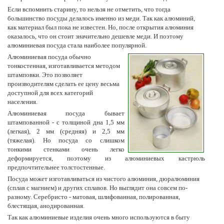
Если вспомнить старину, то нельзя не отметить, что тогда
большинство посуды делалось именно из меди. Так как алюминий,
как материал был пока не известен. Но, после открытия алюминия
оказалось, что он стоит значительно дешевле меди. И поэтому
алюминиевая посуда стала наиболее популярной.
Алюминиевая посуда обычно
тонкостенная, изготавливается методом
штамповки. Это позволяет
производителям сделать ее цену весьма
доступной для всех категорий
населения.
Алюминиевая посуда бывает
штампованной - с толщиной дна 1,5 мм
(легкая), 2 мм (средняя) и 2,5 мм
(тяжелая). Но посуда со слишком
тонкими стенками очень легко
деформируется, поэтому из алюминиевых кастрюль
предпочтительнее толстостенные.
Посуда может изготавливаться из чистого алюминия, дюралюминия
(сплав с магнием) и других сплавов. Но выглядит она совсем по-
разному. Серебристо - матовая, шлифованная, полированная,
блестящая, анодированная.
Так как алюминиевые изделия очень много используются в быту