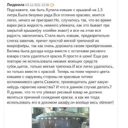
Людмила
03.12.2011 12:30
Подскажите, как быть.Купила ковшик с крышкой на 1,5
литра.Была безумно рада.Все отлично красиво, моется
легко, ничего не пригорает.Но, случилось так, что во время
варки риса жидкость немного убежала, как это бывает при
закрытой крышке(ну хозяйки знают) и все на этом вся
радость закончилась.Стала мыть ковшик, предварительно
слегка замочив, причет простой мягкой тряпочкой из
микрофибры, так как очень дорожила своим приобретением.
Велика была досада когда вместе с остатками рисового
взвара стала удаляться краска.Я просто в шоке! Еще раз
повторю не использовала никаких моющих средств
губок,щеток, только мягкая тряпочка.И все легко удалилось,
но только вместе с краской. Тепярь на поем черного цвета
ковшике с наружнец стороны не красивые потеки
аллюминивого цвета.Скажите, производитель дает какую-
нибудь гарантию качества? И что в данном случае делать?
Я думаю, что то что убежал рисовый взвар не должно
являться причиной схождения краски, а как же тогда
использовать его в дохомом шкафу,он вообще весь облезет!