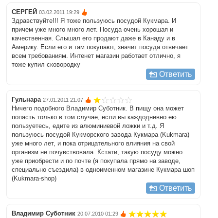
СЕРГЕЙ
03.02.2011 19:29
Здравствуйте!!! Я тоже пользуюсь посудой Кукмара. И
причем уже много много лет. Посуда очень хорошая и
качественная. Слышал его продают даже в Канаду и в
Америку. Если его и там покупают, значит посуда отвечает
всем требованиям. Интенет магазин работает отлично, я
тоже купил сковородку
Ответить
Гульнара
27.01.2011 21:07
Ничего подобного Владимир Суботник. В пищу она может
попасть только в том случае, если вы каждодневно ею
пользуетесь, едите из алюминиевой ложки и т.д. Я
пользуюсь посудой Кукморского завода Кукмара (Kukmara)
уже много лет, и пока отрицательного влияния на свой
организм не почувствовала. Кстати, такую посуду можно
уже приобрести и по почте (я покупала прямо на заводе,
специально съездила) в одноименном магазине Кукмара шоп
(Kukmara-shop)
Ответить
Владимир Суботник
20.07.2010 01:29