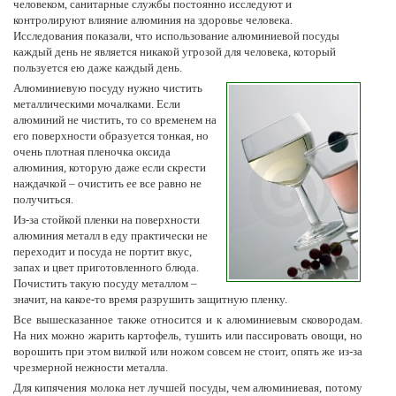
человеком, санитарные службы постоянно исследуют и
контролируют влияние алюминия на здоровье человека.
Исследования показали, что использование алюминиевой посуды
каждый день не является никакой угрозой для человека, который
пользуется ею даже каждый день.
Алюминиевую посуду нужно чистить
металлическими мочалками. Если
алюминий не чистить, то со временем на
его поверхности образуется тонкая, но
очень плотная пленочка оксида
алюминия, которую даже если скрести
наждачкой – очистить ее все равно не
получиться.
Из-за стойкой пленки на поверхности
алюминия металл в еду практически не
переходит и посуда не портит вкус,
запах и цвет приготовленного блюда.
Почистить такую посуду металлом –
значит, на какое-то время разрушить защитную пленку.
Все вышесказанное также относится и к алюминиевым сковородам.
На них можно жарить картофель, тушить или пассировать овощи, но
ворошить при этом вилкой или ножом совсем не стоит, опять же из-за
чрезмерной нежности металла.
Для кипячения молока нет лучшей посуды, чем алюминиевая, потому