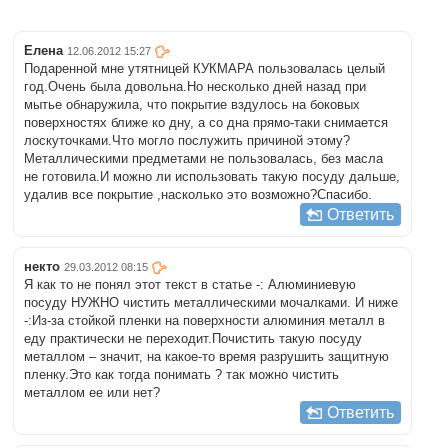
Елена
12.06.2012 15:27
Подаренной мне утятницей КУКМАРА пользовалась целый
год.Очень была довольна.Но несколько дней назад при
мытье обнаружила, что покрытие вздулось на боковых
поверхностях ближе ко дну, а со дна прямо-таки снимается
лоскуточками.Что могло послужить причиной этому?
Металлическими предметами не пользовалась, без масла
не готовила.И можно ли использовать такую посуду дальше,
удалив все покрытие ,насколько это возможно?Спасибо.
Ответить
некто
29.03.2012 08:15
Я как то не понял этот текст в статье -: Алюминиевую
посуду НУЖНО чистить металлическими мочалками. И ниже
-:Из-за стойкой пленки на поверхности алюминия металл в
еду практически не переходит.Почистить такую посуду
металлом – значит, на какое-то время разрушить защитную
пленку.Это как тогда понимать ? так можно чистить
металлом ее или нет?
Ответить