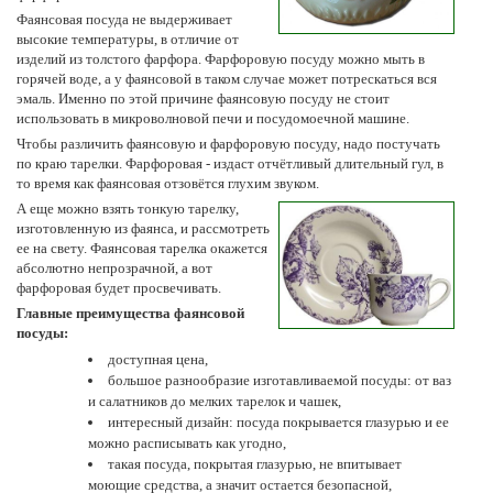
Фаянсовая посуда не выдерживает
высокие температуры, в отличие от
изделий из толстого фарфора. Фарфоровую посуду можно мыть в
горячей воде, а у фаянсовой в таком случае может потрескаться вся
эмаль. Именно по этой причине фаянсовую посуду не стоит
использовать в микроволновой печи и посудомоечной машине.
Чтобы различить фаянсовую и фарфоровую посуду, надо постучать
по краю тарелки. Фарфоровая - издаст отчётливый длительный гул, в
то время как фаянсовая отзовётся глухим звуком.
А еще можно взять тонкую тарелку,
изготовленную из фаянса, и рассмотреть
ее на свету. Фаянсовая тарелка окажется
абсолютно непрозрачной, а вот
фарфоровая будет просвечивать.
Главные преимущества фаянсовой
посуды:
доступная цена,
большое разнообразие изготавливаемой посуды: от ваз
и салатников до мелких тарелок и чашек,
интересный дизайн: посуда покрывается глазурью и ее
можно расписывать как угодно,
такая посуда, покрытая глазурью, не впитывает
моющие средства, а значит остается безопасной,