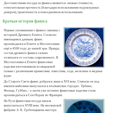
Достоинствами посуды из фаянса являются: низкая стоимость,
относительная прочность (благодаря использования подглазурных
декоров), практичность в повседневном использовании.
Краткая история фаянса
Первые упоминания о фаянсе связаны с
историей Древнего Египта. Согласно
имеющимся данным, фаянс
производился в Египте и Месопотамии
ещё в 4500 году до нашей эры. Правда,
состав древнего фаянса сильно
отличался от состава современного. В
Месопотамии и Египте фаянсовые
изделия изготавливали из кварцевой
гальки с различными примесями: известняк, сода, железные и медные
руды.
До Старого Света фаянс добрался лишь в XVI веке. Сначала он под
именем майолики выпускался в итальянских городах: Урбино,
Фаэнца, Губбио, - а затем уже истинно фаянсовые изделия стали
производиться в Сен-Порше во Франции.
На Руси фаянсовая посуда начала
выпускаться в XVIII веке. На московской
фабрике А. К. Гребенщикова мастера