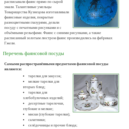
расписывали фаянс прямо по сырой
эмали. Талантливые умельцы
Товарищества Кузнецова изготавливали
фаянсовые изделия, покрытые
разноцветными глазурями, делали
посуду с печатными рисунками и с
объёмными рельефами. Фаянс с синими рисунками, а также
расписанный золотым люстром фаянс производились на фабриках
Гжели.
Перечень фаянсовой посуды
Самыми распространёнными предметами фаянсовой посуды
являются:
тарелки для закусок;
мелкие тарелки для
вторых блюд;
тарелки для
хлебобулочных изделий;
десертные тарелочки,
глубокие и мелкие;
миски (глубокие тарелки);
салатники;
селёдочницы и прочие блюда;