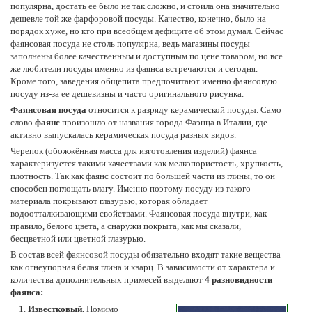
популярна, достать ее было не так сложно, и стоила она значительно
дешевле той же фарфоровой посуды. Качество, конечно, было на
порядок хуже, но кто при всеобщем дефиците об этом думал. Сейчас
фаянсовая посуда не столь популярна, ведь магазины посуды
заполнены более качественным и доступным по цене товаром, но все
же любители посуды именно из фаянса встречаются и сегодня.
Кроме того, заведения общепита предпочитают именно фаянсовую
посуду из-за ее дешевизны и часто оригинального рисунка.
Фаянсовая посуда
относится к разряду керамической посуды. Само
слово
фаянс
произошло от названия города Фаэнца в Италии, где
активно выпускалась керамическая посуда разных видов.
Черепок (обожжённая масса для изготовления изделий) фаянса
характеризуется такими качествами как мелкопористость, хрупкость,
плотность. Так как фаянс состоит по большей части из глины, то он
способен поглощать влагу. Именно поэтому посуду из такого
материала покрывают глазурью, которая обладает
водоотталкивающими свойствами. Фаянсовая посуда внутри, как
правило, белого цвета, а снаружи покрыта, как мы сказали,
бесцветной или цветной глазурью.
В состав всей фаянсовой посуды обязательно входят такие вещества
как огнеупорная белая глина и кварц. В зависимости от характера и
количества дополнительных примесей выделяют
4 разновидности
фаянса:
Известковый.
Помимо