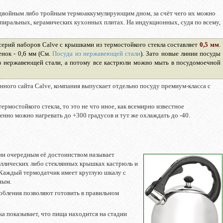
двойным либо тройным термоаккумулирующим дном, за счёт чего их можно
 спиральных, керамических кухонных плитах. На индукционных, судя по всему,
серий наборов Calve с крышками из термостойкого стекла составляет
0,5 мм
.
нок - 0,6 мм (См.
Посуда из нержавеющей стали
). Зато новые линии посуды
 нержавеющей стали, а потому все кастрюли можно мыть в посудомоечной
нного сайта Calve, компания выпускает отдельно посуду премиум-класса с
ермостойкого стекла, то это не что иное, как всемирно известное
ненно можно нагревать до +300 градусов и тут же охлаждать до -40.
ии очередным её достоинством называет
аллических либо стеклянных крышках кастрюль и
Каждый термодатчик имеет круглую шкалу с
ным.
собления позволяют готовить в правильном
а показывает, что пища находится на стадии