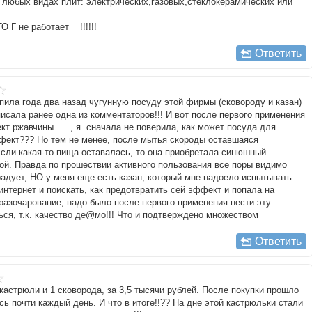
 любых видах плит: электрических,газовых,стеклокерамических или
 Г не работает !!!!!!
Ответить
Купила года два назад чугунную посуду этой фирмы (сковороду и казан)
писала ранее одна из комментаторов!!! И вот после первого применения
 ржавчины......, я сначала не поверила, как может посуда для
фект??? Но тем не менее, после мытья скороды оставшаяся
Если какая-то пища оставалась, то она приобретала синюшный
дой. Правда по прошествии активного пользования все поры видимо
радует, НО у меня еще есть казан, который мне надоело испытывать
 интернет и поискать, как предотвратить сей эффект и попала на
разочарование, надо было после первого применения нести эту
ться, т.к. качество де@мо!!! Что и подтверждено множеством
Ответить
 кастрюли и 1 сковорода, за 3,5 тысячи рублей. После покупки прошло
ь почти каждый день. И что в итоге!!?? На дне этой кастрюльки стали