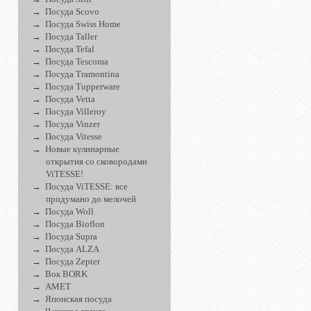
Посуда Scovo
Посуда Swiss Home
Посуда Taller
Посуда Tefal
Посуда Tescoma
Посуда Tramontina
Посуда Tupperware
Посуда Vetta
Посуда Villeroy
о
Посуда Vinzer
Посуда Vitesse
Новые кулинарные
открытия со сковородами
ViTESSE!
Посуда ViTESSE: все
продумано до мелочей
Посуда Woll
Посуда Bioflon
Посуда Supra
Посуда ALZA
Посуда Zepter
Вок BORK
АМЕТ
Японская посуда