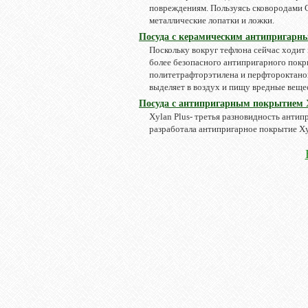
повреждениям. Пользуясь сковородами 
металлические лопатки и ложки.
Посуда с керамическим антипригар
Поскольку вокруг тефлона сейчас ходит 
более безопасного антипригарного покр
политетрафторэтилена и перфтороктанов
выделяет в воздух и пищу вредные веще
Посуда с антипригарным покрытием X
Xylan Plus- третья разновидность антип
разработала антипригарное покрытие Xyl