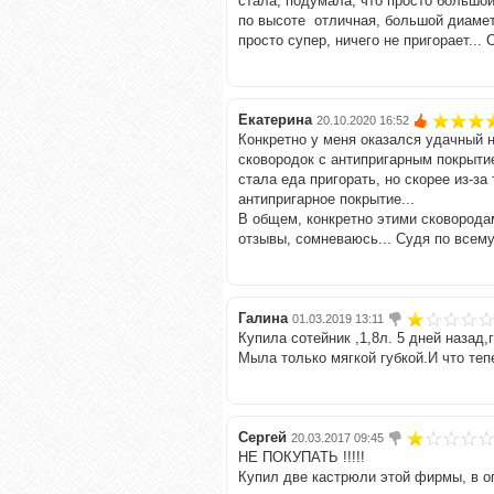
стала, подумала, что просто большой 
по высоте отличная, большой диаметр
просто супер, ничего не пригорает...
Екатерина
20.10.2020 16:52
Конкретно у меня оказался удачный н
сковородок с антипригарным покрытие
стала еда пригорать, но скорее из-за
антипригарное покрытие...
В общем, конкретно этими сковородам
отзывы, сомневаюсь... Судя по всему 
Галина
01.03.2019 13:11
Купила сотейник ,1,8л. 5 дней назад,
Мыла только мягкой губкой.И что теп
Сергей
20.03.2017 09:45
НЕ ПОКУПАТЬ !!!!!
Купил две кастрюли этой фирмы, в о