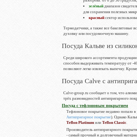
разогрева: от 0 до 30 градусов
зелёный
диапазон свидетель
для сохранения полезных микр
красный
сектор использова
Термодатчики, а также все бакелитовые вс
духовку или посудомоечную машину.
Посуда Кальве из силико
Среди широкого ассортимента продукции C
способен выдерживать температуру от -40
позволяют легко извлекать выпечку. Кроме 
Посуда Calve с антипри
Calve-group.ru сообщает о том, что алюми
трёх разновидностей антипригарного покры
Посуда с тефлоновым покрытием
Тефлоновое покрытие недавно попало в 
Антипригарное покрытие
). Однако Каль
Teflon Platinum
или
Teflon Classic
.
Производитель антипригарного покрытия,
- самый прочный и долговечный материа