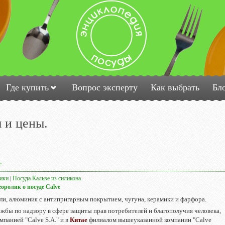
Где купить
Вопрос эксперту
Как выбрать
Бл
 и цены.
e
ики
Посуда Кальве из силикона
|
оролик о посуде Calve
ли, алюминия с антипригарным покрытием, чугуна, керамики и фарфора.
жбы по надзору в сфере защиты прав потребителей и благополучия человека,
мпанией "Calve S.A." и в
Китае
филиалом вышеуказанной компании "Calve