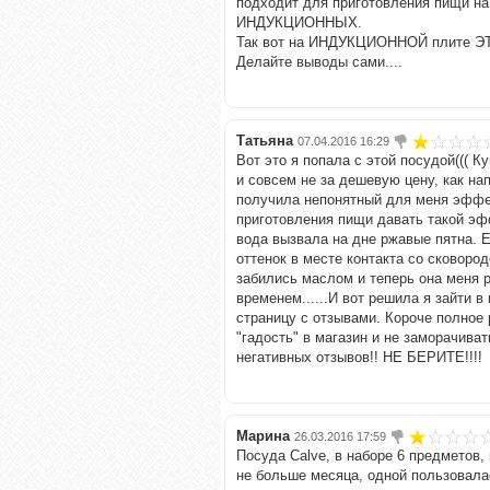
подходит для приготовления пищи на
ИНДУКЦИОННЫХ.
Так вот на ИНДУКЦИОННОЙ плите ЭТО
Делайте выводы сами....
Татьяна
07.04.2016 16:29
Вот это я попала с этой посудой((( 
и совсем не за дешевую цену, как на
получила непонятный для меня эффект
приготовления пищи давать такой эф
вода вызвала на дне ржавые пятна. 
оттенок в месте контакта со сковоро
забились маслом и теперь она меня 
временем......И вот решила я зайти в
страницу с отзывами. Короче полное 
"гадость" в магазин и не заморачива
негативных отзывов!! НЕ БЕРИТЕ!!!!
Марина
26.03.2016 17:59
Посуда Calve, в наборе 6 предметов,
не больше месяца, одной пользовалас