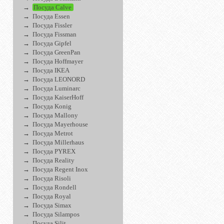
Посуда Calve
Посуда Essen
Посуда Fissler
Посуда Fissman
Посуда Gipfel
Посуда GreenPan
Посуда Hoffmayer
Посуда IKEA
Посуда LEONORD
Посуда Luminarc
Посуда KaiserHoff
Посуда Konig
Посуда Mallony
Посуда Mayerhouse
Посуда Metrot
Посуда Millerhaus
Посуда PYREX
Посуда Reality
Посуда Regent Inox
Посуда Risoli
Посуда Rondell
Посуда Royal
Посуда Simax
Посуда Silampos
Посуда Silit