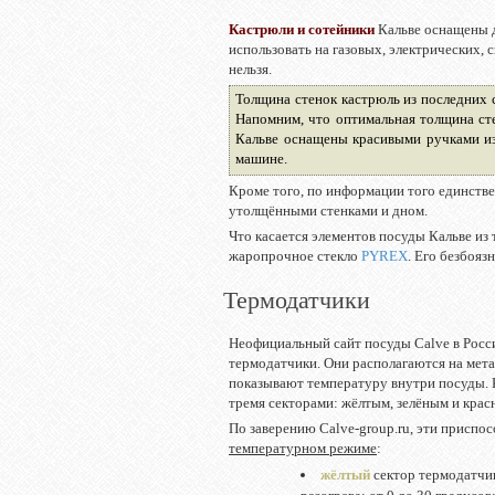
Кастрюли и сотейники
Кальве оснащены 
использовать на газовых, электрических,
нельзя.
Толщина стенок кастрюль из последних 
Напомним, что оптимальная толщина сте
Кальве оснащены красивыми ручками из
машине.
Кроме того, по информации того единстве
утолщёнными стенками и дном.
Что касается элементов посуды Кальве из т
жаропрочное стекло
PYREX
. Его безбояз
Термодатчики
Неофициальный сайт посуды Calve в Росс
термодатчики. Они располагаются на мет
показывают температуру внутри посуды. 
тремя секторами: жёлтым, зелёным и крас
По заверению Calve-group.ru, эти приспо
температурном режиме
:
жёлтый
сектор термодатчик