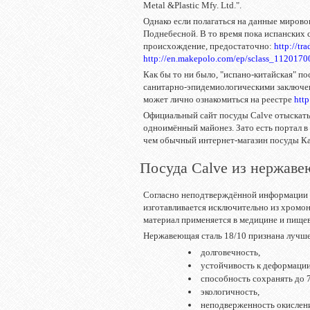
Metal &Plastic Mfy. Ltd.".
Однако если полагаться на данные мирово
Поднебесной. В то время пока испанских с
происхождение, предостаточно:
http://tr
http://en.makepolo.com/ep/sclass_11201
Как бы то ни было, "испано-китайская" п
санитарно-эпидемиологическими заключе
может лично ознакомиться на реестре
http
Официальный сайт посуды Calve отыскать 
одноимённый майонез. Зато есть портал в
чем обычный интернет-магазин посуды Ка
Посуда Calve из нержаве
Согласно неподтверждённой информации в
изготавливается исключительно из хромо
материал применяется в медицине и пищ
Нержавеющая сталь 18/10 признана лучше
долговечность,
устойчивость к деформации
способность сохранять до 
экологичность,
неподверженность окислен