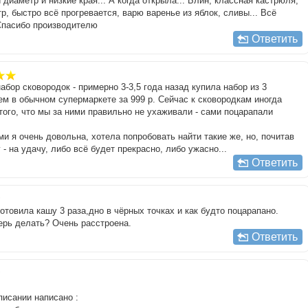
диаметр и низкие края... А когда открыла... Блин, классная кастрюля,
, быстро всё прогревается, варю варенье из яблок, сливы... Всё
 Спасибо производителю
Ответить
абор сковородок - примерно 3-3,5 года назад купила набор из 3
м в обычном супермаркете за 999 р. Сейчас к сковородкам иногда
 того, что мы за ними правильно не ухаживали - сами поцарапали
и я очень довольна, хотела попробовать найти такие же, но, почитав
- на удачу, либо всё будет прекрасно, либо ужасно...
Ответить
готовила кашу 3 раза,дно в чёрных точках и как будто поцарапано.
ерь делать? Очень расстроена.
Ответить
писании написано :