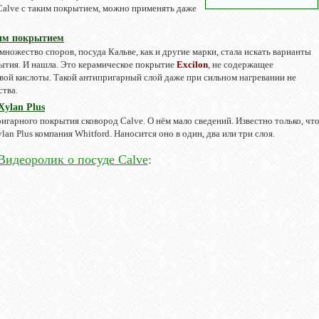
Calve с таким покрытием, можно применять даже
ным покрытием
множество споров, посуда Кальве, как и другие марки, стала искать варианты
ытия. И нашла. Это керамическое покрытие
Excilon
, не содержащее
ой кислоты. Такой антипригарный слой даже при сильном нагревании не
ства.
ylan Plus
ригарного покрытия сковород Calve. О нём мало сведений. Известно только, чт
an Plus компания Whitford. Наносится оно в один, два или три слоя.
Видеоролик о посуде Calve
: