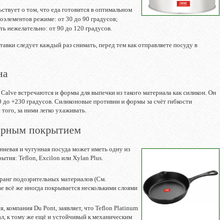
;
ствует о том, что еда готовится в оптимальном
оэлементов режиме: от 30 до 90 градусов;
ть нежелательно: от 90 до 120 градусов.
тавки следует каждый раз снимать, перед тем как отправляете посуду в
на
alve встречаются и формы для выпечки из такого материала как силикон. Он
 до +230 градусов. Силиконовые противни и формы за счёт гибкости
того, за ними легко ухаживать.
гарным покрытием
ниевая и чугунная посуда может иметь одну из
тия: Teflon, Excilon или Xylan Plus.
ранг подозрительных материалов (См.
ве всё же иногда покрывается несколькими слоями
 компания Du Pont, заявляет, что Teflon Platinum
л, к тому же ещё и устойчивый к механическим