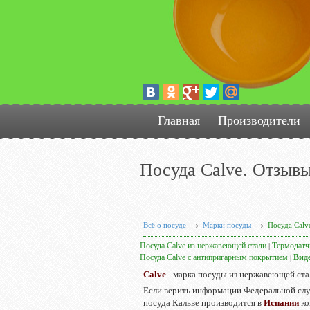
Главная
Производители
Посуда Calve. Отзывы
→
→
Всё о посуде
Марки посуды
Посуда Calv
Посуда Calve из нержавеющей стали
Термодатч
|
Посуда Calve с антипригарным покрытием
Виде
|
Calve
- марка посуды из нержавеющей ста
Если верить информации Федеральной слу
посуда Кальве производится в
Испании
ко