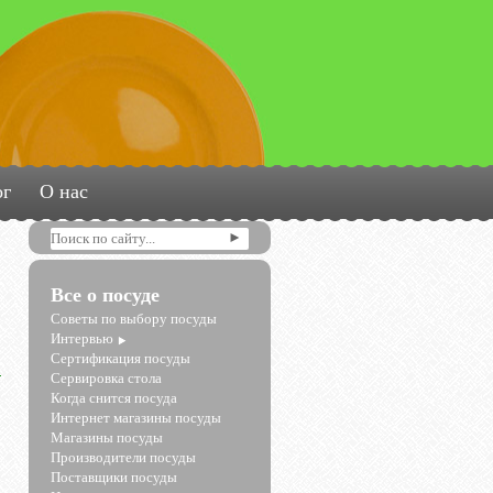
ог
О нас
Все о посуде
Советы по выбору посуды
Интервью
Сертификация посуды
Сервировка стола
Когда снится посуда
Интернет магазины посуды
Магазины посуды
Производители посуды
Поставщики посуды