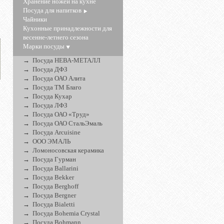
Хранение ножей на кухне
Посуда для напитков
Чайники
Кухонные принадлежности для
весенне-летнего сезона
Марки посуды
Посуда НЕВА-МЕТАЛЛ
Посуда ДФЗ
Посуда ОАО Алита
Посуда ТМ Благо
Посуда Кухар
Посуда ЛФЗ
Посуда ОАО «Труд»
Посуда ОАО СтальЭмаль
Посуда Arcuisine
ООО ЭМАЛЬ
Ломоносовская керамика
Посуда Гурман
Посуда Ballarini
Посуда Bekker
Посуда Berghoff
Посуда Bergner
Посуда Bialetti
Посуда Bohemia Crystal
Посуда Bohmann