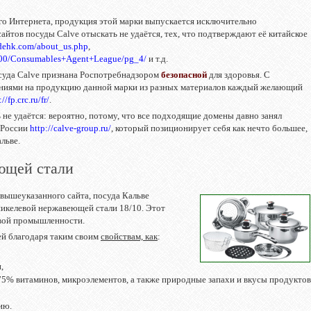
го Интернета, продукция этой марки выпускается исключительно
айтов посуды Calve отыскать не удаётся, тех, что подтверждают её китайское
adehk.com/about_us.php
,
7000/Consumables+Agent+League/pg_4/
и т.д.
осуда Calve признана Роспотребнадзором
безопасной
для здоровья. С
ниями на продукцию данной марки из разных материалов каждый желающий
://fp.crc.ru/fr/
.
не удаётся: вероятно, потому, что все подходящие домены давно занял
 России
http://calve-group.ru/
, который позиционирует себя как нечто большее,
льве.
ющей стали
ышеуказанного сайта, посуда Кальве
никелевой нержавеющей стали 18/10. Этот
евой промышленности.
й благодаря таким своим
свойствам, как
:
,
75% витаминов, микроэлементов, а также природные запахи и вкусы продуктов
ию.