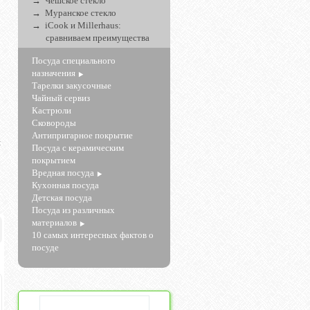
Чешское стекло
Муранское стекло
iCook и Millerhaus:
сравниваем преимущества
Посуда специального
назначения
Тарелки закусочные
Чайный сервиз
Кастрюли
Сковороды
Антипригарное покрытие
я
Посуда с керамическим
1
покрытием
!
Вредная посуда
Кухонная посуда
Детская посуда
Посуда из различных
материалов
10 самых интересных фактов о
посуде