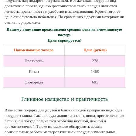
подумать над подарочной упаковкой. Все же такая посуда на вид
достаточно проста, однако достоинством такой посуды являются
легкость, практичность и удобство в использовании. Кроме того, ее
цена относительно небольшая. По сравнению с другими материалами
она на порядок ниже.
Вашему вниманию представлена средняя цена на алюминиевую
посуду.
Цена варьируется!
Наименование товара
Цена (рубли)
Противень
278
Казан
1460
Сковорода
695
Глиняное изящество и практичность
В качестве подарка для друзей и близкий людей прекрасно подойдет
посуда из глины. Такая посуда дышит, а значит, пища, приготовленная
в глиняной посуде получается особенно вкусной, нежной и
ароматно-сочной. Также вы сможете обнаружить весьма
оригинальные работы мастеров глиняной посуды: изумительные