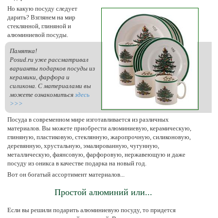
Но какую посуду следует
дарить? Взглянем на мир
стеклянной, глиняной и
алюминиевой посуды.
Памятка!
Posud.ru уже рассматривал
варианты подарков посуды из
керамики, фарфора и
силикона. С материалами вы
можете ознакомиться
здесь
>>>
Посуда в современном мире изготавливается из различных
материалов. Вы можете приобрести алюминиевую, керамическую,
глиняную, пластиковую, стеклянную, жаропрочную, силиконовую,
деревянную, хрустальную, эмалированную, чугунную,
металлическую, фаянсовую, фарфоровую, нержавеющую и даже
посуду из оникса в качестве подарка на новый год.
Вот он богатый ассортимент материалов...
Простой алюминий или...
Если вы решили подарить алюминиевую посуду, то придется