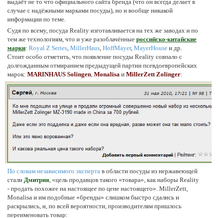
выдаёт не то что официального сайта бренда (что он всегда делает в
случае с надёжными марками посуды), но и вообще никакой
информации по теме.
Судя по всему, посуда Reality изготавливается на тех же заводах и по
тем же технологиям, что и уже разоблачённые
российско-китайские
марки
:
Royal Z Series
,
MillerHaus
,
HoffMayer
,
MayerHouse
и др.
Стоит особо отметить, что появление посуды Reality совпало с
долгожданным отмиранием предыдущей партии псевдоевропейских
марок:
MARINHAUS Solingen
,
Monalisa
и
MillerZett Zolinger
:
По словам независимого эксперта
в области посуды из нержавеющей
стали
Дмитрия
,
«цель продавцов такого «товара», как наборы Reality
- продать похожее на настоящее по цене настоящего»
. MillerZett,
Monalisa и им подобные «бренды» слишком быстро сдались и
раскрылись, и, по всей вероятности, производителям пришлось
переименовать товар: