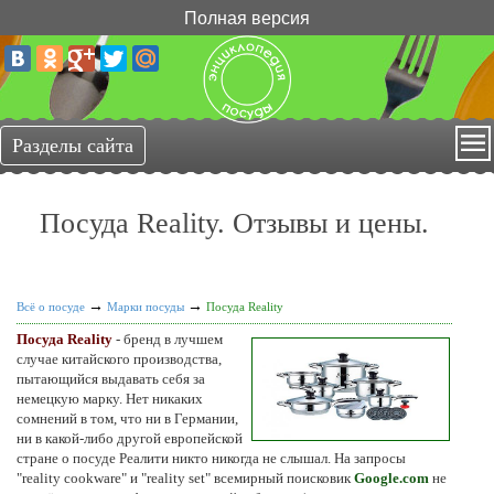
Полная версия
Посуда Reality. Отзывы и цены.
→
→
Всё о посуде
Марки посуды
Посуда Reality
Посуда Reality
- бренд в лучшем
случае китайского производства,
пытающийся выдавать себя за
немецкую марку. Нет никаких
сомнений в том, что ни в Германии,
ни в какой-либо другой европейской
стране о посуде Реалити никто никогда не слышал. На запросы
"
reality cookware
" и "
reality set
" всемирный поисковик
Google.com
не