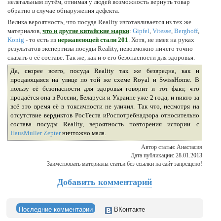
нелегальным путём, отнимая у людей возможность вернуть товар
обратно в случае обнаружения дефекта.
Велика вероятность, что посуда Reality изготавливается из тех же
материалов,
что и другие китайские марки
:
Gipfel
,
Vitesse
,
Berghoff
,
Konig
- то есть из
нержавеющей стали 201
. Хотя, не имея на руках
результатов экспертизы посуды Reality, невозможно ничего точно
сказать о её составе. Так же, как и о его безопасности для здоровья.
Да, скорее всего, посуда Reality так же безвредна, как и
продающаяся на улице по той же схеме Royal и SwissHome. В
пользу её безопасности для здоровья говорит и тот факт, что
продаётся она в России, Беларуси и Украине уже 2 года, и никто за
всё это время её в токсичности не уличил. Так что, несмотря на
отсутствие вердиктов РосТеста иРоспотребнадзора относительно
состава посуды Reality, вероятность повторения истории с
HausMuller Zepter
ничтожно мала.
Автор статьи: Анастасия
Дата публикации: 28.01.2013
Заимствовать материалы статьи без ссылки на сайт запрещено!
Добавить комментарий
Последние комментарии
ВКонтакте