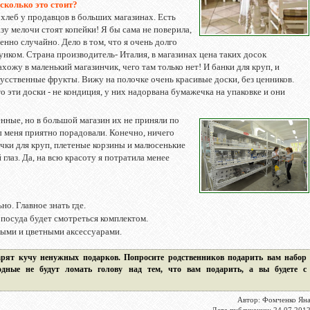
сколько это стоит?
хлеб у продавцов в больших магазинах. Есть
азу мелочи стоят копейки! Я бы сама не поверила,
енно случайно. Дело в том, что я очень долго
унком. Страна производитель- Италия, в магазинах цена таких досок
захожу в маленький магазинчик, чего там только нет! И банки для круп, и
скусственные фрукты. Вижу на полочке очень красивые доски, без ценников.
 эти доски - не кондиция, у них надорвана бумажечка на упаковке и они
енные, но в большой магазин их не приняли по
 меня приятно порадовали. Конечно, ничего
ночки для круп, плетеные корзины и малюсенькие
глаз. Да, на всю красоту я потратила менее
но. Главное знать где.
 посуда будет смотреться комплектом.
ными и цветными аксессуарами.
рят кучу ненужных подарков. Попросите родственников подарить вам набор
одные не будут ломать голову над тем, что вам подарить, а вы будете с
Автор: Фомченко Ян
Дата публикации: 24.07.201