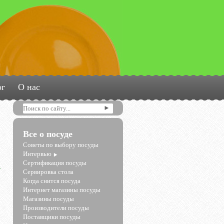
ог
О нас
Все о посуде
Советы по выбору посуды
Интервью
Сертификация посуды
Сервировка стола
Когда снится посуда
Интернет магазины посуды
Магазины посуды
Производители посуды
Поставщики посуды