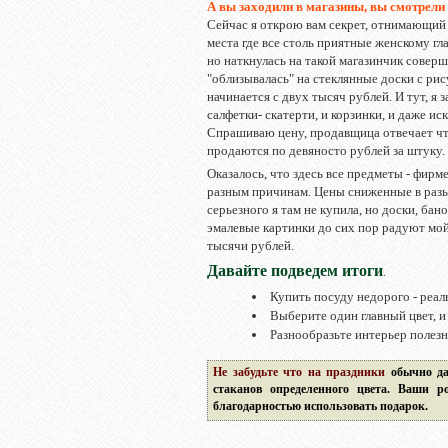
А вы заходили в магазины, вы смотрели 
Сейчас я открою вам секрет, отнимающий 
места где все столь приятные женскому гл
но наткнулась на такой магазинчик соверш
"облизывалась" на стеклянные доски с рис
начинается с двух тысяч рублей. И тут, я 
салфетки- скатерти, и корзинки, и даже и
Спрашиваю цену, продавщица отвечает что
продаются по девяносто рублей за штуку.
Оказалось, что здесь все предметы - фирм
разным причинам. Цены сниженные в разы
серьезного я там не купила, но доски, ба
эмалевые картинки до сих пор радуют мой 
тысячи рублей.
Давайте подведем итоги
.
Купить посуду недорого - реаль
Выберите один главный цвет, и
Разнообразьте интерьер полез
Не забудьте что на праздники
обычно да
стаканов определенного цвета. Ваши р
благодарностью использовать подарок.