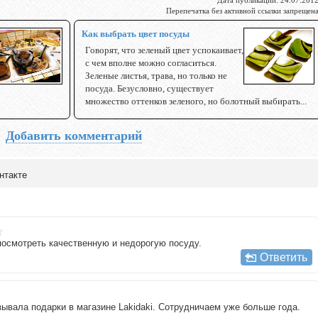
Перепечатка без активной ссылки запрещен
Как выбрать цвет посуды
Говорят, что зеленый цвет успокаивает,
с чем вполне можно согласиться.
Зеленые листья, трава, но только не
посуда. Безусловно, существует
множество оттенков зеленого, но болотный выбирать...
Добавить комментарий
нтакте
о посмотреть качественную и недорогую посуду.
Ответить
ывала подарки в магазине Lakidaki. Сотрудничаем уже больше года.