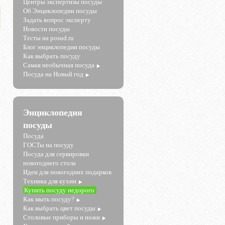
Центры экспертизы посуды
Об Энциклопедии посуды
Задать вопрос эксперту
Новости посуды
Тесты на posud.ru
о
Блог энциклопедии посуды
Как выбрать посуду
Самая необычная посуда
Посуда на Новый год
Энциклопедия
посуды
Посуда
ГОСТы на посуду
Посуда для сервировки
новогоднего стола
Идеи для новогодних подарков
Техника для кухни
Купить посуду недорого
Как мыть посуду?
Как выбрать цвет посуды
Столовые приборы и ножи