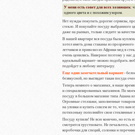
У меня есть совет для всех хозяюшек
: 
одного цвета и с похожим узором.
Нет нужды покупать дорогие сервизы, про
стекло. И покупайте посуду выбранного цв
даже на рынках, только следите за качеств
В нашей квартире вся посуда была куплен
хотел иметь дома стаканы из прозрачного с
летчиком и привозил из Африки мед в сте
очень ценились. Наверное поэтому у нас д
идеальный вариант- можно подобрать любо
подойдет к любому интерьеру.
Еще один замечательный вариант
- бело
безвкусной, но выглядит такая посуда очен
Теперь немного о магазинах, в наше врем
и специализированных магазинов. По мое
посуду в большом магазине типа Ашана ил
Огромные стеллажи, заполненные товаром 
на уловки и купить совсем не то, что вам 
потихоньку пополняйте свои стеклянные з
Посуду купили! Не всю конечно, но есть и
смотрится грустновато. Не печальтесь, ес
коробочки для специй, солонки и перечни