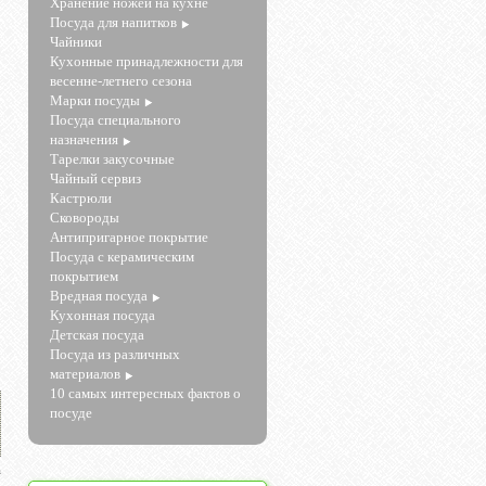
Хранение ножей на кухне
Посуда для напитков
Чайники
Кухонные принадлежности для
весенне-летнего сезона
Марки посуды
Посуда специального
назначения
Тарелки закусочные
Чайный сервиз
Кастрюли
Сковороды
Антипригарное покрытие
Посуда с керамическим
покрытием
Вредная посуда
Кухонная посуда
Детская посуда
Посуда из различных
материалов
10 самых интересных фактов о
посуде
а
2