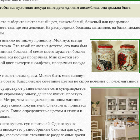
чтобы вся кухонная посуда выглядела единым ансамблем, она должна быть
сто выберите нейтральный цвет, скажем белый, бежевый или прозрачное
ета там, где она дешевле. На распродажах больших магазинов, на базах, можн
ом.
а именно по такому принципу. Мой муж всегда
текла. Это такой привет из детства, его папа был
клянных бокалах. В семье моего мужа эти бокалы
ома вся посуда прозрачная. Мне кажется это
й цвет скатерти и салфеток, прозрачная посуда
е с золотистым краем. Может быть меня назовут
ь богато. Классическое сочетание цветов не скоро исчезнет с полок магазинов.
я существуют разветвленные сети супермаркетов
му скромному опыту, дешевле купить простую
и Метро, чем в специализированном магазине.
ждут своих покупателей. Очень легко попасться
нужно. Точно определитесь с цветом и стилем и
апасы.
з чего кушать суп и пить чай. Однако кухня
ть выход- это разнообразные баночки для круп,
цы, красивейшие стеклянные разделочные доски.