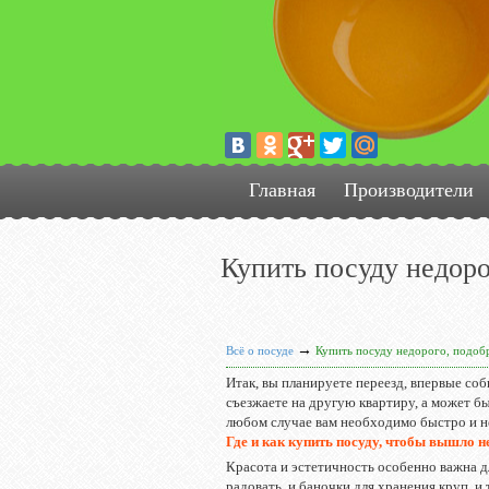
Главная
Производители
Купить посуду недоро
→
Всё о посуде
Купить посуду недорого, подобр
Итак, вы планируете переезд, впервые соб
съезжаете на другую квартиру, а может бы
любом случае вам необходимо быстро и н
Где и как купить посуду, чтобы вышло н
Красота и эстетичность особенно важна д
радовать, и баночки для хранения круп, и 