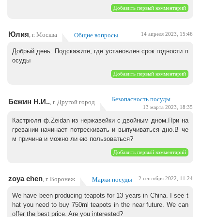
Добавить первый комментарий
Юлия
, г. Москва
Общие вопросы
14 апреля 2023, 15:46
Добрый день. Подскажите, где установлен срок годности п
осуды
Добавить первый комментарий
Безопасность посуды
Бежин Н.И..
, г. Другой город
13 марта 2023, 18:35
Кастрюля ф.Zeidan из нержавейки с двойным дном.При на
гревании начинает потрескивать и выпучиваться дно.В че
м причина и можно ли ею пользоваться?
Добавить первый комментарий
zoya chen
, г. Воронеж
Марки посуды
2 сентября 2022, 11:24
We have been producing teapots for 13 years in China. I see t
hat you need to buy 750ml teapots in the near future. We can
offer the best price. Are you interested?