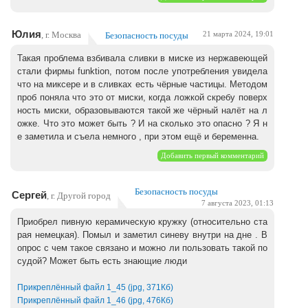
Юлия
, г. Москва
Безопасность посуды
21 марта 2024, 19:01
Такая проблема взбивала сливки в миске из нержавеющей
стали фирмы funktion, потом после употребления увидела
что на миксере и в сливках есть чёрные частицы. Методом
проб поняла что это от миски, когда ложкой скребу поверх
ность миски, образовываются такой же чёрный налёт на л
ожке. Что это может быть ? И на сколько это опасно ? Я н
е заметила и съела немного , при этом ещё и беременна.
Добавить первый комментарий
Безопасность посуды
Сергей
, г. Другой город
7 августа 2023, 01:13
Приобрел пивную керамическую кружку (относительно ста
рая немецкая). Помыл и заметил синеву внутри на дне . В
опрос с чем такое связано и можно ли пользовать такой по
судой? Может быть есть знающие люди
Прикреплённый файл 1_45 (jpg, 371Кб)
Прикреплённый файл 1_46 (jpg, 476Кб)