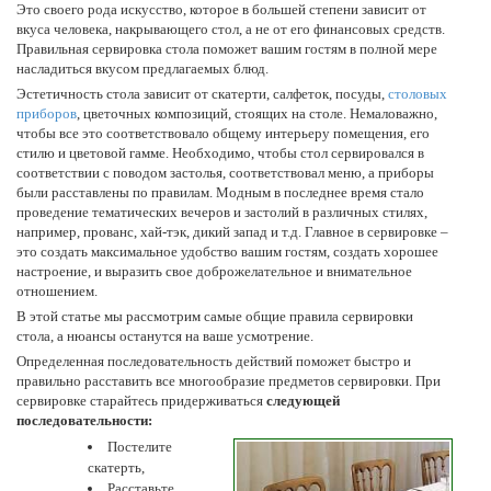
Это своего рода искусство, которое в большей степени зависит от
вкуса человека, накрывающего стол, а не от его финансовых средств.
Правильная сервировка стола поможет вашим гостям в полной мере
насладиться вкусом предлагаемых блюд.
Эстетичность стола зависит от скатерти, салфеток, посуды,
столовых
приборов
, цветочных композиций, стоящих на столе. Немаловажно,
чтобы все это соответствовало общему интерьеру помещения, его
стилю и цветовой гамме. Необходимо, чтобы стол сервировался в
соответствии с поводом застолья, соответствовал меню, а приборы
были расставлены по правилам. Модным в последнее время стало
проведение тематических вечеров и застолий в различных стилях,
например, прованс, хай-тэк, дикий запад и т.д. Главное в сервировке –
это создать максимальное удобство вашим гостям, создать хорошее
настроение, и выразить свое доброжелательное и внимательное
отношением.
В этой статье мы рассмотрим самые общие правила сервировки
стола, а нюансы останутся на ваше усмотрение.
Определенная последовательность действий поможет быстро и
правильно расставить все многообразие предметов сервировки. При
сервировке старайтесь придерживаться
следующей
последовательности:
Постелите
скатерть,
Расставьте