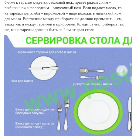
ближе к тарелке кладется столовый нож, правее рядом с ним –
рыбный нож и последним – закусочный нож. Если подают масло, то
на тарелки для хлеба – пирожковой – надо положить маленький нож
для масла. Расстояние между приборами не должно превышать 1 см,
также как и между тарелкой и приборами. Концы ручек приборов так
же, как и тарелки должны быть на 2 см от края стола.