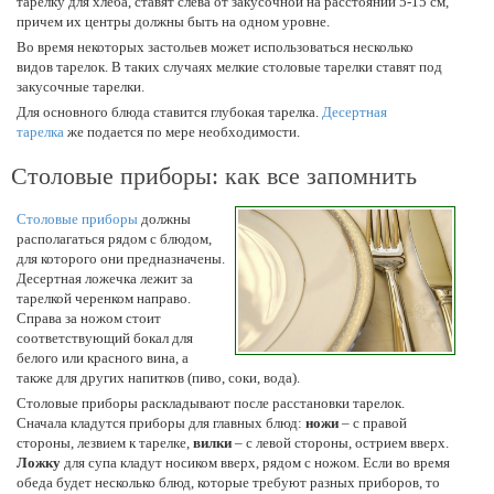
тарелку для хлеба, ставят слева от закусочной на расстоянии 5-15 см,
причем их центры должны быть на одном уровне.
Во время некоторых застольев может использоваться несколько
видов тарелок. В таких случаях мелкие столовые тарелки ставят под
закусочные тарелки.
Для основного блюда ставится глубокая тарелка.
Десертная
тарелка
же подается по мере необходимости.
Столовые приборы: как все запомнить
Столовые приборы
должны
располагаться рядом с блюдом,
для которого они предназначены.
Десертная ложечка лежит за
тарелкой черенком направо.
Справа за ножом стоит
соответствующий бокал для
белого или красного вина, а
также для других напитков (пиво, соки, вода).
Столовые приборы раскладывают после расстановки тарелок.
Сначала кладутся приборы для главных блюд:
ножи
– с правой
стороны, лезвием к тарелке,
вилки
– с левой стороны, острием вверх.
Ложку
для супа кладут носиком вверх, рядом с ножом. Если во время
обеда будет несколько блюд, которые требуют разных приборов, то