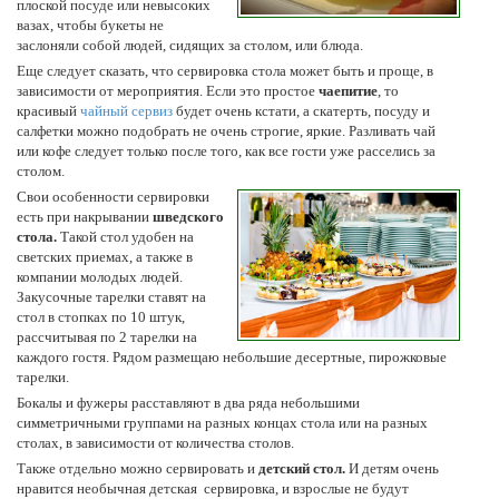
плоской посуде или невысоких
вазах, чтобы букеты не
заслоняли собой людей, сидящих за столом, или блюда.
Еще следует сказать, что сервировка стола может быть и проще, в
зависимости от мероприятия. Если это простое
чаепитие
, то
красивый
чайный сервиз
будет очень кстати, а скатерть, посуду и
салфетки можно подобрать не очень строгие, яркие. Разливать чай
или кофе следует только после того, как все гости уже расселись за
столом.
Свои особенности сервировки
есть при накрывании
шведского
стола.
Такой стол удобен на
светских приемах, а также в
компании молодых людей.
Закусочные тарелки ставят на
стол в стопках по 10 штук,
рассчитывая по 2 тарелки на
каждого гостя. Рядом размещаю небольшие десертные, пирожковые
тарелки.
Бокалы и фужеры расставляют в два ряда небольшими
симметричными группами на разных концах стола или на разных
столах, в зависимости от количества столов.
Также отдельно можно сервировать и
детский стол.
И детям очень
нравится необычная детская сервировка, и взрослые не будут