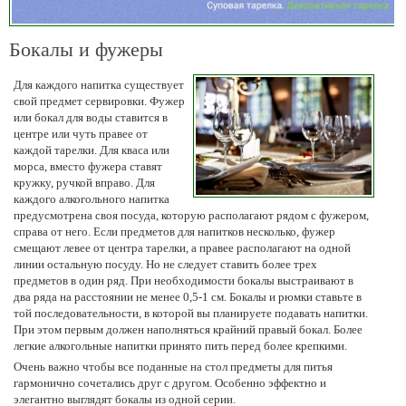
Бокалы и фужеры
Для каждого напитка существует
свой предмет сервировки. Фужер
или бокал для воды ставится в
центре или чуть правее от
каждой тарелки. Для кваса или
морса, вместо фужера ставят
кружку, ручкой вправо. Для
каждого алкогольного напитка
предусмотрена своя посуда, которую располагают рядом с фужером,
справа от него. Если предметов для напитков несколько, фужер
смещают левее от центра тарелки, а правее располагают на одной
линии остальную посуду. Но не следует ставить более трех
предметов в один ряд. При необходимости бокалы выстраивают в
два ряда на расстоянии не менее 0,5-1 см. Бокалы и рюмки ставьте в
той последовательности, в которой вы планируете подавать напитки.
При этом первым должен наполняться крайний правый бокал. Более
легкие алкогольные напитки принято пить перед более крепкими.
Очень важно чтобы все поданные на стол предметы для питья
гармонично сочетались друг с другом. Особенно эффектно и
элегантно выглядят бокалы из одной серии.