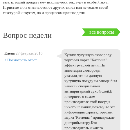
газа, который придает ему искрящуюся текстуру и особый вкус.
Игристые вина отличаются от других типов вин не только своей
текстурой и вкусом, но и процессом производства.
все вопросы
Вопрос недели
Елена
27 февраля 2016
Купила чугунную сковороду
> Посмотреть ответ
торговая марка "Катюша"-
эффект русской печи. На
аннотации сковороды
указали,что на данную
чугунную посуду на заводе был
нанесен специальный
антипригарный сухой слой.В
интернете о самом
производителе этой посуды
ничего не нашла,почему-то эта
информация скрыта,торговая
марка ''Катюша " принадлежит
дистрибьютеру.Кто
производитель и какого