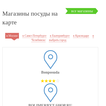
все магазины
Магазины посуды на
карте
в Москве
в Санкт-Петербурге
в Екатеринбурге
в Краснодаре
в
Челябинске
выбрать город
Bonposuda
POLIMERBYT-SHOP.RU