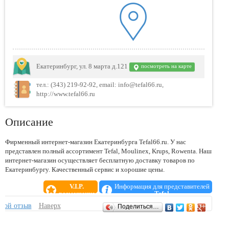
Екатеринбург, ул. 8 марта д.121
посмотреть на карте
тел.: (343) 219-92-92, email: info@tefal66.ru,
http://www.tefal66.ru
Описание
Фирменный интернет-магазин Екатеринбурга Tefal66.ru. У нас
представлен полный ассортимент Tefal, Moulinex, Krups, Rowenta. Наш
интернет-магазин осуществляет бесплатную доставку товаров по
Екатеринбургу. Качественный сервис и хорошие цены.
V.I.P.
Информация для представителей
размещение
Tefal
Отзывы
свой отзыв
Наверх
Поделиться…