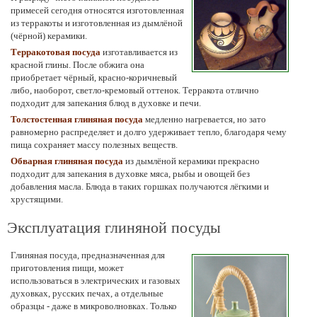
примесей сегодня относятся изготовленная
из терракоты и изготовленная из дымлёной
(чёрной) керамики.
Терракотовая посуда
изготавливается из
красной глины. После обжига она
приобретает чёрный, красно-коричневый
либо, наоборот, светло-кремовый оттенок. Терракота отлично
подходит для запекания блюд в духовке и печи.
Толстостенная глиняная посуда
медленно нагревается, но зато
равномерно распределяет и долго удерживает тепло, благодаря чему
пища сохраняет массу полезных веществ.
Обварная глиняная посуда
из дымлёной керамики прекрасно
подходит для запекания в духовке мяса, рыбы и овощей без
добавления масла. Блюда в таких горшках получаются лёгкими и
хрустящими.
Эксплуатация глиняной посуды
Глиняная посуда, предназначенная для
приготовления пищи, может
использоваться в электрических и газовых
духовках, русских печах, а отдельные
образцы - даже в микроволновках. Только