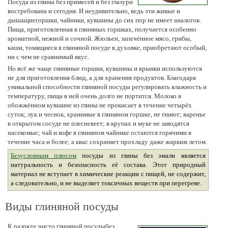
Посуда из глины без примесей и без глазури
востребована и сегодня. И неудивительно, ведь эти живые и
дышащиегоршки, чайники, кувшины до сих пор не имеет аналогов.
Пища, приготовленная в глиняных горшках, получается особенно
ароматной, нежной и сочной. Жюльен, запечённое мясо, грибы,
каши, томящиеся в глиняной посуде в духовке, приобретают особый,
ни с чем не сравнимый вкус.
Но всё же чаще глиняные горшки, кувшины и крынки используются
не для приготовления блюд, а для хранения продуктов. Благодаря
уникальной способности глиняной посуды регулировать влажность и
температуру, пища в ней очень долго не портится. Молоко в
обожжённом кувшине из глины не прокисает в течение четырёх
суток; лук и чеснок, хранимые в глиняном горшке, не гниют; варенье
в открытом сосуде не плесневеет; в крупах и муке не заводятся
насекомые; чай и кофе в глиняном чайнике остаются горячими в
течение часа и более; а квас сохраняет прохладу даже жарким летом.
Безусловным плюсом
посуды из глины без эмали является
натуральность и безопасность её состава. Этот природный
материал не вступает в химические реакции с пищей, не содержит,
а следовательно, и не выделяет токсичных веществ при перегреве.
Виды глиняной посуды
К разряду чисто глиняной посудыбез