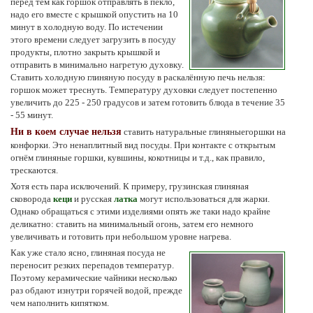
перед тем как горшок отправлять в пекло,
надо его вместе с крышкой опустить на 10
минут в холодную воду. По истечении
этого времени следует загрузить в посуду
продукты, плотно закрыть крышкой и
отправить в минимально нагретую духовку.
Ставить холодную глиняную посуду в раскалённую печь нельзя:
горшок может треснуть. Температуру духовки следует постепенно
увеличить до
225 - 250 градусов
и затем готовить блюда в течение
35
- 55 минут
.
Ни в коем случае нельзя
ставить натуральные глиняныегоршки на
конфорки. Это ненаплитный вид посуды. При контакте с открытым
огнём глиняные горшки, кувшины, кокотницы и т.д., как правило,
трескаются.
Хотя есть пара исключений. К примеру, грузинская глиняная
сковорода
кеци
и русская
латка
могут использоваться для жарки.
Однако обращаться с этими изделиями опять же таки надо крайне
деликатно: ставить на минимальный огонь, затем его немного
увеличивать и готовить при небольшом уровне нагрева.
Как уже стало ясно, глиняная посуда не
переносит резких перепадов температур.
Поэтому керамические чайники несколько
раз обдают изнутри горячей водой, прежде
чем наполнить кипятком.