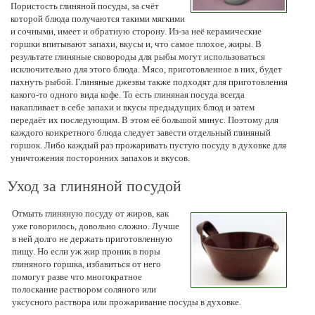
Пористость глиняной посуды, за счёт
которой блюда получаются такими мягкими
и сочными, имеет и обратную сторону. Из-за неё керамические
горшки впитывают запахи, вкусы и, что самое плохое, жиры. В
результате глиняные сковороды для рыбы могут использоваться
исключительно для этого блюда. Мясо, приготовленное в них, будет
пахнуть рыбой. Глиняные джезвы также подходят для приготовления
какого-то одного вида кофе. То есть глиняная посуда всегда
накапливает в себе запахи и вкусы предыдущих блюд и затем
передаёт их последующим. В этом её большой минус. Поэтому для
каждого конкретного блюда следует завести отдельный глиняный
горшок. Либо каждый раз прожаривать пустую посуду в духовке для
уничтожения посторонних запахов и вкусов.
Уход за глиняной посудой
Отмыть глиняную посуду от жиров, как
уже говорилось, довольно сложно. Лучше
в ней долго не держать приготовленную
пищу. Но если уж жир проник в поры
глиняного горшка, избавиться от него
помогут разве что многократное
полоскание раствором соляного или
уксусного раствора или прожаривание посуды в духовке.