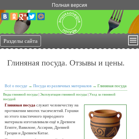
Полная версия
Глиняная посуда. Отзывы и цены.
Всё о посуде
→
Посуда из различных материалов
→ Глиняная посуда
Виды глиняной посуды
|
Эксплуатация глиняной посуды
|
Уход за глиняной
посудой
Глиняная посуда
служит человечеству на
протяжении многих тысячелетий. Горшки
из этого пластичного природного
материала изготавливали ещё в Древнем
Египте, Вавилоне, Ассирии, Древней
Греции и Древнем Китае.