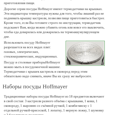
приготовления пищи.
Дорогие серии посуды Hoffmayer имеют термодатчики на крышках.
Эти индикаторы температуры нужны для того, чтобы лишний раз не
поднимать крышку кастрюли, позволяя пище приготовиться быстрее.
Кроме того, если Вы готовите строго по инструкции, термодатчик
подскажет Вам, когда можно убавить огонь или вовсе его выключить,
чтобы еда доварилась или дожарилась на термоаккумулирующем
дне.
Использовать посуду Hoffmayer
разрешается на всех видах плит:
газовых, электрических,
стеклокерамических, индукционных.
Посуду и столовые приборыHoffmayer
можно мыть в посудомоечной машине.
Термодатчики с крышек кастрюль и сковород перед этим
обязательно надо снимать, иначе Вы их сразу же выбросите.
Наборы посуды Hoffmayer
Традиционные наборы посуды Hoffmayer из 18 предметов включают
в свой состав: 3 кастрюли разного объёма с крышками, 1 ковш, 1
сковороду, 1 жаровню со съёмной ручкой, 1 комби-миску с 1
отдельной ручкой-присоской, 1 лопатку, 1 мерную ложку, 1 шумовку
и 2 бакелитовых подставки.