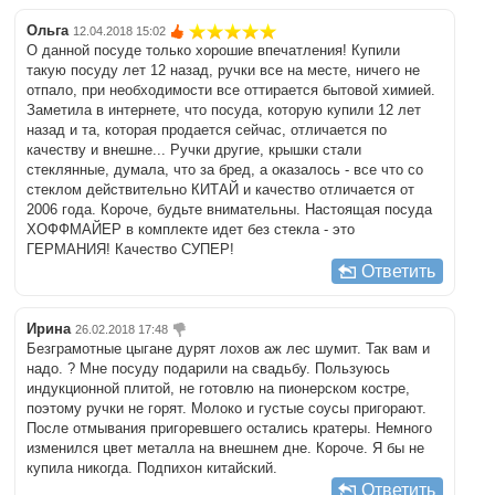
Ольга
12.04.2018 15:02
О данной посуде только хорошие впечатления! Купили
такую посуду лет 12 назад, ручки все на месте, ничего не
отпало, при необходимости все оттирается бытовой химией.
Заметила в интернете, что посуда, которую купили 12 лет
назад и та, которая продается сейчас, отличается по
качеству и внешне... Ручки другие, крышки стали
стеклянные, думала, что за бред, а оказалось - все что со
стеклом действительно КИТАЙ и качество отличается от
2006 года. Короче, будьте внимательны. Настоящая посуда
ХОФФМАЙЕР в комплекте идет без стекла - это
ГЕРМАНИЯ! Качество СУПЕР!
Ответить
Ирина
26.02.2018 17:48
Безграмотные цыгане дурят лохов аж лес шумит. Так вам и
надо. ? Мне посуду подарили на свадьбу. Пользуюсь
индукционной плитой, не готовлю на пионерском костре,
поэтому ручки не горят. Молоко и густые соусы пригорают.
После отмывания пригоревшего остались кратеры. Немного
изменился цвет металла на внешнем дне. Короче. Я бы не
купила никогда. Подпихон китайский.
Ответить