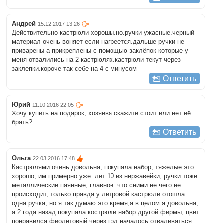
Андрей
15.12.2017 13:26
Действительно кастрюли хорошы.но.ручки ужасные.черный
материал очень воняет если нагреется.дальше ручки не
приварены а прикреплены с помощью заклёпок которые у
меня отвалились на 2 кастрюлях.кастрюли текут через
заклепки.короче так себе на 4 с минусом
Ответить
Юрий
11.10.2016 22:05
Хочу купить на подарок, хозяева скажите стоит или нет её
брать?
Ответить
Ольга
22.03.2016 17:48
Кастрюлями очень довольна, покупала набор, тяжелые это
хорошо, им примерно уже лет 10 из нержавейки, ручки тоже
металлические паянные, главное что сними не чего не
происходит, только правда у литровой кастрюли отошла
одна ручка, но я так думаю это время,а в целом я довольна,
а 2 года назад покупала кострюли набор другой фирмы, цвет
понравился фиолетовый через год началось отваливаться