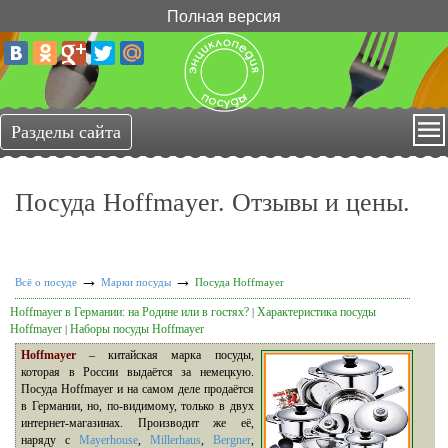
Полная версия
Посуда Hoffmayer. Отзывы и цены.
→
→
Всё о посуде
Марки посуды
Посуда Hoffmayer
Hoffmayer в Германии: на Родине или в гостях?
Характеристика посуды
|
Hoffmayer
Наборы посуды Hoffmayer
|
Hoffmayer
– китайская марка посуды,
которая в России выдаётся за немецкую.
Посуда Hoffmayer и на самом деле продаётся
в Германии, но, по-видимому, только в двух
интернет-магазинах. Производит же её,
наряду с
Mayerhouse
,
Millerhaus
,
Bergner
,