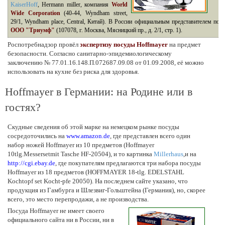
KaiserHoff
, Hermann miller, компания
World
Wide Corporation
(40-44, Wyndham street,
29/1, Wyndham place, Central, Китай). В России официальным представителем пос
OOO "Триумф"
(107078, г. Москва, Мясницкий пр., д. 2/1, стр. 1).
Роспотребнадзор провёл
экспертизу посуды Hoffmayer
на предмет
безопасности. Согласно санитарно-эпидемиологическому
заключению № 77.01.16.148.П.072687.09.08 от 01.09.2008, её можно
использовать на кухне без риска для здоровья.
Hoffmayer в Германии: на Родине или в
гостях?
Скудные сведения об этой марке на немецком рынке посуды
сосредоточились на
www.amazon.de
, где представлен всего один
набор ножей Hoffmayer из 10 предметов (Hoffmayer
10tlg.Messersetmit Tasche HF-20504), и то картинка
Millerhaus
,и на
http://cgi.ebay.de
, где покупателям предлагаются три набора посуды
Hoffmayer из 18 предметов (HOFFMAYER 18-tlg. EDELSTAHL
Kochtopf set Kocht-pfe 20050). На последнем сайте указано, что
продукция из Гамбурга и Шлезвиг-Гольштейна (Германия), но, скорее
всего, это место перепродажи, а не производства.
Посуда Hoffmayer не имеет своего
официального сайта ни в России, ни в