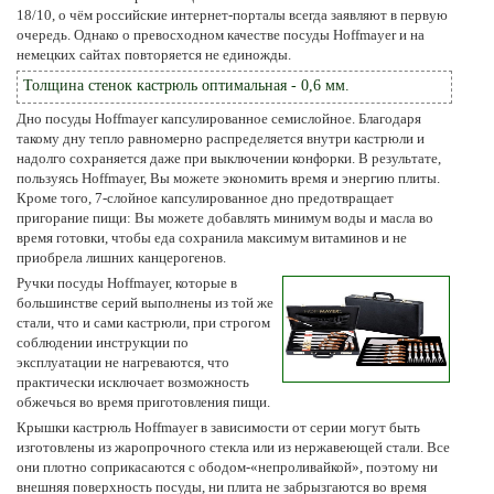
18/10, о чём российские интернет-порталы всегда заявляют в первую
очередь. Однако о превосходном качестве посуды Hoffmayer и на
немецких сайтах повторяется не единожды.
Толщина стенок кастрюль оптимальная - 0,6 мм.
Дно посуды Hoffmayer капсулированное семислойное. Благодаря
такому дну тепло равномерно распределяется внутри кастрюли и
надолго сохраняется даже при выключении конфорки. В результате,
пользуясь Hoffmayer, Вы можете экономить время и энергию плиты.
Кроме того, 7-слойное капсулированное дно предотвращает
пригорание пищи: Вы можете добавлять минимум воды и масла во
время готовки, чтобы еда сохранила максимум витаминов и не
приобрела лишних канцерогенов.
Ручки посуды Hoffmayer, которые в
большинстве серий выполнены из той же
стали, что и сами кастрюли, при строгом
соблюдении инструкции по
эксплуатации не нагреваются, что
практически исключает возможность
обжечься во время приготовления пищи.
Крышки кастрюль Hoffmayer в зависимости от серии могут быть
изготовлены из жаропрочного стекла или из нержавеющей стали. Все
они плотно соприкасаются с ободом-«непроливайкой», поэтому ни
внешняя поверхность посуды, ни плита не забрызгаются во время