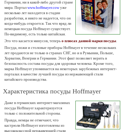
Германии, ни в какой-либо другой стране
мира. Портал
www.hoffmayer.cow
уже
несколько лет находится в стадии
разработки, и никто не надеется, что он
когда-нибудь откроется. Так что вряд ли
немецкая посуда Hoffmayer существует.
По-видимому, есть только китайская.
Это что касается минусов, теперь
о плюсах данной марки посуды
.
Посуда, ножи и столовые приборы Hoffmayer в течение нескольких
лет продаются не только в странах СНГ, но и в Румынии, Польше,
Хорватии, Венгрии и Германии. Этот факт позволяет верить в
безопасность состава посуды для здоровья человека. Кроме того,
марка Hoffmayer упоминается на некоторых зарубежных интернет-
порталах в качестве лучшей посуды из нержавеющей стали
китайского производства.
Характеристика посуды Hoffmayer
Даже в германских интернет-магазинах
посуда Hoffmayer характеризуется
только с положительной стороны.
Правда, немцы не отмечают, что
кастрюли Hoffmayer изготовлены из
высококлассной нержавеющей стали