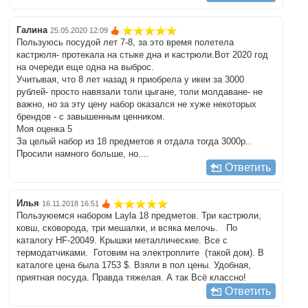
Галина
25.05.2020 12:09
Пользуюсь посудой лет 7-8, за это время полетела
кастрюля- протекала на стыке дна и кастрюли.Вот 2020 год
на очереди еще одна на выброс.
Учитывая, что 8 лет назад я приобрела у икеи за 3000
рублей- просто навязали толи цыгане, толи молдаване- не
важно, но за эту цену набор оказался не хуже некоторых
брендов - с завышенным ценником.
Моя оценка 5
За целый набор из 18 предметов я отдала тогда 3000р..
Просили намного больше, но....
Ответить
Илья
16.11.2018 16:51
Пользуюемся набором Layla 18 предметов. Три кастрюли,
ковш, сковорода, три мешалки, и всяка мелочь. По
каталогу HF-20049. Крышки металлические. Все с
термодатчиками. Готовим на электроплите (такой дом). В
каталоге цена была 1753 $. Взяли в пол цены. Удобная,
приятная посуда. Правда тяжелая. А так Всё классно!
Ответить