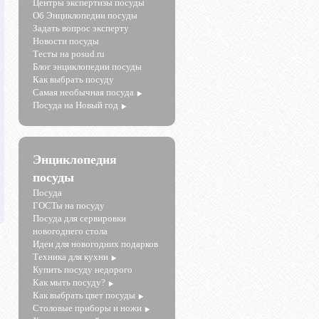
Центры экспертизы посуды
Об Энциклопедии посуды
Задать вопрос эксперту
Новости посуды
Тесты на posud.ru
Блог энциклопедии посуды
Как выбрать посуду
Самая необычная посуда
Посуда на Новый год
Энциклопедия
посуды
Посуда
ГОСТы на посуду
Посуда для сервировки
новогоднего стола
Идеи для новогодних подарков
Техника для кухни
Купить посуду недорого
Как мыть посуду?
Как выбрать цвет посуды
Столовые приборы и ножи