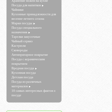
Хранение ножей на кухне
Посуда для напитков
Чайники
Кухонные принадлежности для
весенне-летнего сезона
Марки посуды
Посуда специального
назначения
Тарелки закусочные
Чайный сервиз
Кастрюли
Сковороды
Антипригарное покрытие
Посуда с керамическим
покрытием
Вредная посуда
Кухонная посуда
Детская посуда
Посуда из различных
материалов
10 самых интересных фактов о
посуде