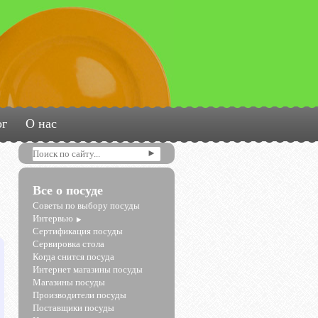
ог
О нас
Все о посуде
Советы по выбору посуды
Интервью
Сертификация посуды
Сервировка стола
Когда снится посуда
Интернет магазины посуды
Магазины посуды
Производители посуды
Поставщики посуды