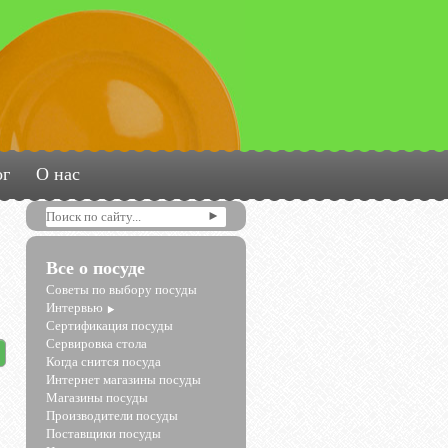
ог
О нас
Все о посуде
Советы по выбору посуды
Интервью
Сертификация посуды
Сервировка стола
Когда снится посуда
Интернет магазины посуды
Магазины посуды
Производители посуды
Поставщики посуды