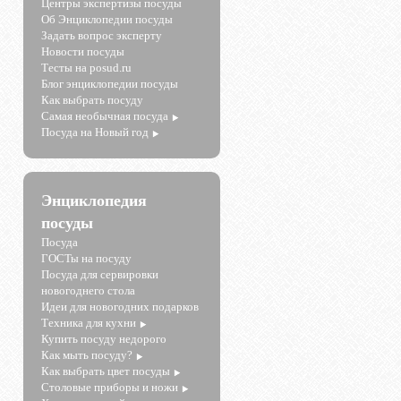
Центры экспертизы посуды
Об Энциклопедии посуды
Задать вопрос эксперту
Новости посуды
Тесты на posud.ru
Блог энциклопедии посуды
Как выбрать посуду
Самая необычная посуда
Посуда на Новый год
Энциклопедия
посуды
Посуда
ГОСТы на посуду
Посуда для сервировки
новогоднего стола
Идеи для новогодних подарков
Техника для кухни
Купить посуду недорого
Как мыть посуду?
Как выбрать цвет посуды
Столовые приборы и ножи