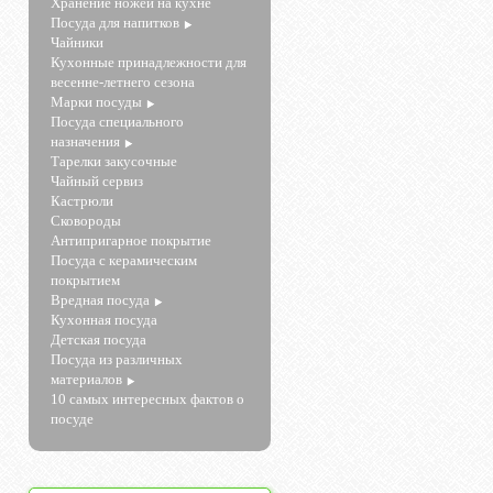
Хранение ножей на кухне
Посуда для напитков
Чайники
Кухонные принадлежности для
весенне-летнего сезона
Марки посуды
Посуда специального
назначения
Тарелки закусочные
Чайный сервиз
Кастрюли
Сковороды
Антипригарное покрытие
Посуда с керамическим
покрытием
Вредная посуда
Кухонная посуда
Детская посуда
Посуда из различных
материалов
10 самых интересных фактов о
посуде