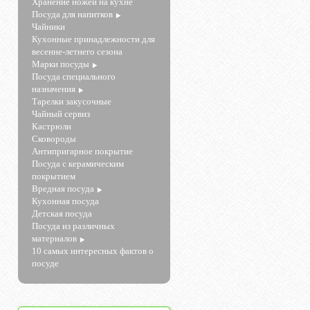
Хранение ножей на кухне
Посуда для напитков
Чайники
Кухонные принадлежности для
весенне-летнего сезона
Марки посуды
Посуда специального
назначения
Тарелки закусочные
Чайный сервиз
Кастрюли
Сковороды
Антипригарное покрытие
Посуда с керамическим
покрытием
Вредная посуда
Кухонная посуда
Детская посуда
Посуда из различных
материалов
10 самых интересных фактов о
посуде