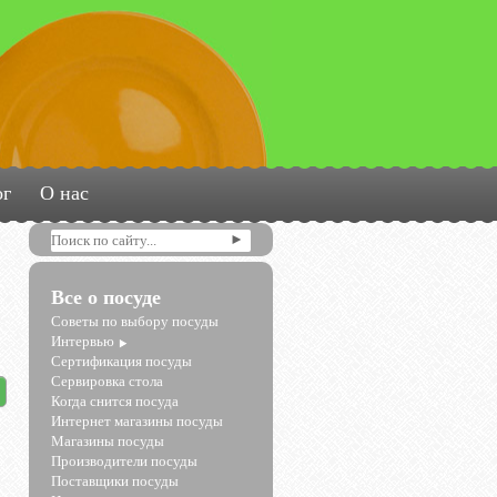
ог
О нас
Все о посуде
Советы по выбору посуды
Интервью
Сертификация посуды
Сервировка стола
Когда снится посуда
Интернет магазины посуды
Магазины посуды
Производители посуды
Поставщики посуды