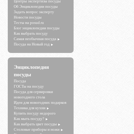
Центры экспертизы посуды
Об Энциклопедии посуды
Задать вопрос эксперту
Новости посуды
Тесты на posud.ru
Блог энциклопедии посуды
Как выбрать посуду
Самая необычная посуда
Посуда на Новый год
Энциклопедия
посуды
Посуда
ГОСТы на посуду
Посуда для сервировки
новогоднего стола
Идеи для новогодних подарков
Техника для кухни
Купить посуду недорого
Как мыть посуду?
Как выбрать цвет посуды
Столовые приборы и ножи