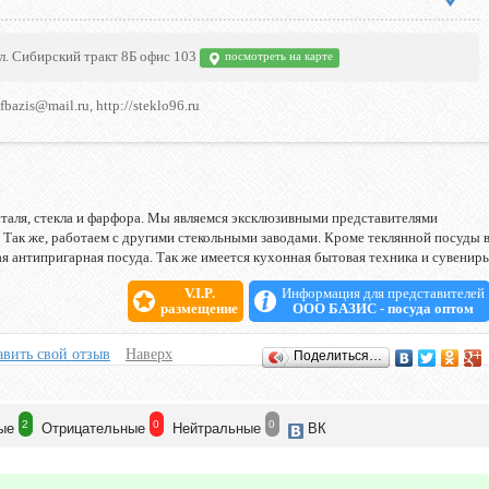
ул. Сибирский тракт 8Б офис 103
посмотреть на карте
fbazis@mail.ru, http://steklo96.ru
таля, стекла и фарфора. Мы являемся эксклюзивными представителями
 Так же, работаем с другими стекольными заводами. Кроме теклянной посуды 
 антипригарная посуда. Так же имеется кухонная бытовая техника и сувениры
V.I.P.
Информация для представителей
размещение
ООО БАЗИС - посуда оптом
вить свой отзыв
Наверх
Поделиться…
2
0
0
ые
Отрицат
ельные
Нейтр
альные
ВК