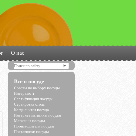
ог
О нас
Все о посуде
Советы по выбору посуды
Интервью
Сертификация посуды
Сервировка стола
Когда снится посуда
Интернет магазины посуды
Магазины посуды
Производители посуды
Поставщики посуды