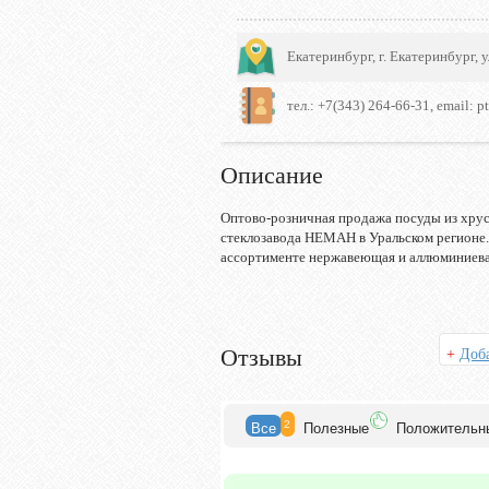
Екатеринбург, г. Екатеринбург, 
тел.: +7(343) 264-66-31, email: pt
Описание
Оптово-розничная продажа посуды из хрус
стеклозавода НЕМАН в Уральском регионе.
ассортименте нержавеющая и аллюминиевая
Отзывы
+
Доба
2
Все
Полезн
ые
Положит
ельн