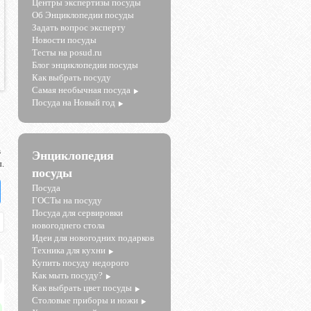
Центры экспертизы посуды
Об Энциклопедии посуды
Задать вопрос эксперту
Новости посуды
Тесты на posud.ru
Блог энциклопедии посуды
Как выбрать посуду
Самая необычная посуда
Посуда на Новый год
в
Энциклопедия
.
посуды
Посуда
ГОСТы на посуду
Посуда для сервировки
новогоднего стола
Идеи для новогодних подарков
Техника для кухни
Купить посуду недорого
Как мыть посуду?
Как выбрать цвет посуды
Столовые приборы и ножи