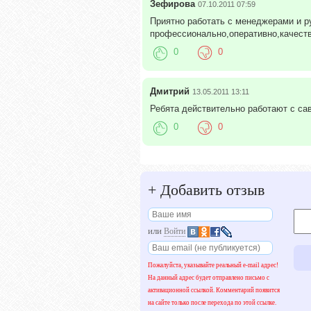
Зефирова
07.10.2011 07:59
Приятно работать с менеджерами и р
профессионально,оперативно,качестве
0
0
Дмитрий
13.05.2011 13:11
Ребята действительно работают с сав
0
0
+
Добавить отзыв
или
Войти
Пожалуйста, указывайте реальный e-mail адрес!
На данный адрес будет отправлено письмо с
активационной ссылкой. Комментарий появится
на сайте только после перехода по этой ссылке.