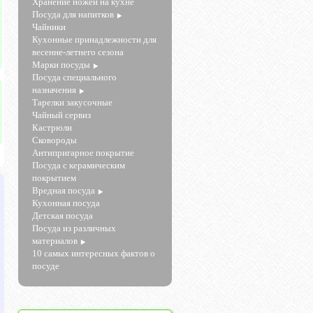
Хранение ножей на кухне
Посуда для напитков
Чайники
Кухонные принадлежности для
весенне-летнего сезона
Марки посуды
Посуда специального
назначения
Тарелки закусочные
Чайный сервиз
Кастрюли
Сковороды
Антипригарное покрытие
Посуда с керамическим
покрытием
Вредная посуда
Кухонная посуда
Детская посуда
Посуда из различных
материалов
10 самых интересных фактов о
посуде