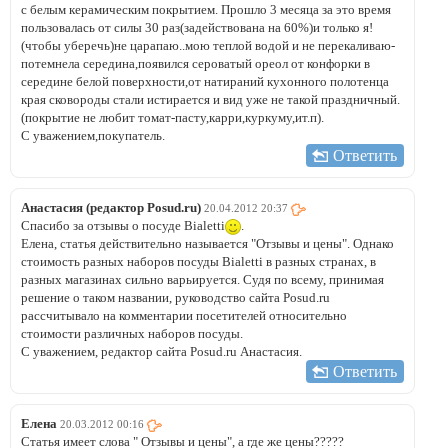
с белым керамическим покрытием. Прошло 3 месяца за это время
пользовалась от силы 30 раз(задействована на 60%)и только я!
(чтобы уберечь)не царапаю..мою теплой водой и не перекаливаю-
потемнела середина,появился сероватый ореол от конфорки в
середине белой поверхности,от натираний кухонного полотенца
края сковороды стали истирается и вид уже не такой праздничный.
(покрытие не любит томат-пасту,карри,куркуму,ит.п).
С уважением,покупатель.
Ответить
Анастасия (редактор Posud.ru)
20.04.2012 20:37
Спасибо за отзывы о посуде Bialetti
.
Елена, статья действительно называется "Отзывы и цены". Однако
стоимость разных наборов посуды Bialetti в разных странах, в
разных магазинах сильно варьируется. Судя по всему, принимая
решение о таком названии, руководство сайта Posud.ru
рассчитывало на комментарии посетителей относительно
стоимости различных наборов посуды.
С уважением, редактор сайта Posud.ru Анастасия.
Ответить
Елена
20.03.2012 00:16
Статья имеет слова " Отзывы и цены", а где же цены?????