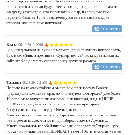
сковородки у меня не было. Ложками канечно не рискую
пользоватся и врят ли буду, а тем кто говорит про акции и скидки
следует думать где бывает бесплатный сыр, и если у вас там
гарантия была на 15 лет, так почему вы ее в магазин назад не
отнесли, или на рынке покупали?
Ответить
Влада
06.12.2012 00:01
Год назад попали на акцию в маркете, решили купить попробовать,
брали сотейник и противень. Суппер, вот сейчас как раз искала их
сайт чтоб еще купить сковородочку другого размера.
Ответить
Татьяна
08.08.2012 21:38
Не знаю на каком китайском рынке покупали посуду Bialetti
предыдущие комментаторы, но я пользуюсь сковородой уже более
10 лет, и металлическими ложками, сын вилками, и т.д. и НИ ЧЕ
ГО!!!! как новая, моется отлично, ни чего не пригорает.
Хочу купить новую посуду. Очень довольна.
А на оптовых рынках можно и "бренды" покупать - а потом хаять,
что строчки косые, линяет и т.д. и Версаче вам не Армани....
Много продавцов-коробейников ходит и предлагает "фирменную"
посуду по низким ценам. НЕБЫВАЕТ такого! Хотите халявы - вы ее