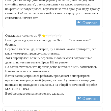
случайно из-за цвета), очень довольна - не деформировалась,
покрытие не повредилось, тефалевых за этот срок уже пару-тройку
сменила. Сейчас попыталась найти в инете еще других размеров, к
сожалению, ничего нет.
Ответить
Стелла
22.07.2013 00:29
Пол года назад купила сковороду на 26 этого *итальянского*
бренда.
Первые 2 месяца - да, шикарно, ну а потом начало пригорать, все
как в некоторых предыдущих отзывах.
Хотя обращалась оочень бережно. Вообщем зря потраченные
деньги, причем не малые. Брала НЕ на рынке.
Но вот насчет того что производство в италии очень сомневаюсь.
И оказалось не зря сомневалась.
Вот недавно устроилась работать продавцом в гипермаркет,
привезли сковороды этой фирмы, на самой упаковки сковородок
написано произведено в италлии, а на общей коричневой коробке -
MADE IN CHINA.
Вообщем растроена не передать словами.
Ответить