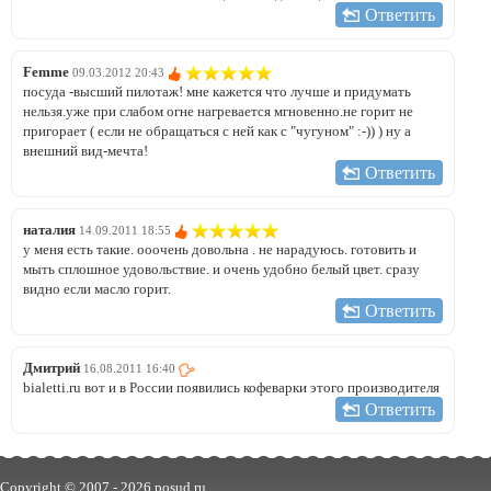
Ответить
Femme
09.03.2012 20:43
посуда -высший пилотаж! мне кажется что лучше и придумать
нельзя.уже при слабом огне нагревается мгновенно.не горит не
пригорает ( если не обращаться с ней как с "чугуном" :-)) ) ну а
внешний вид-мечта!
Ответить
наталия
14.09.2011 18:55
у меня есть такие. ооочень довольна . не нарадуюсь. готовить и
мыть сплошное удовольствие. и очень удобно белый цвет. сразу
видно если масло горит.
Ответить
Дмитрий
16.08.2011 16:40
bialetti.ru вот и в России появились кофеварки этого производителя
Ответить
Copyright © 2007 -
2026 posud.ru