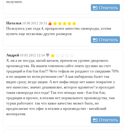
получите.
Ответить
Наталья
19.06.2012 20:51
Пользуюсь уже года 4, прекрасное качество сковороды, хотим
купить еще несколько других размеров.
Ответить
Андрей
19.05.2012 12:14
Х..ня а не посуда, китай китаем, причем на уровне дворового
производства. На вашем говенном сайте опять грузиво на счет
традиций и бла бла бла!!! Чето тефаль не раздают со скидками 70%
и по акциям по всем регионам снг! А как набираешь балет так
видно сразу, везде акции. А вот инфы нигде нет какое покрытие у
нее нанесено, значит дешманское, которое ядовитое! и проходит
такая сковорода пол года! Так что ненадо нам - бла бла бла,
традиции и прочее, в италии нет нормального производства, там
турки работают. так что какое качество может быть, но
предполагаю что офис в италии а производство - китайский
кооператив.
Ответить