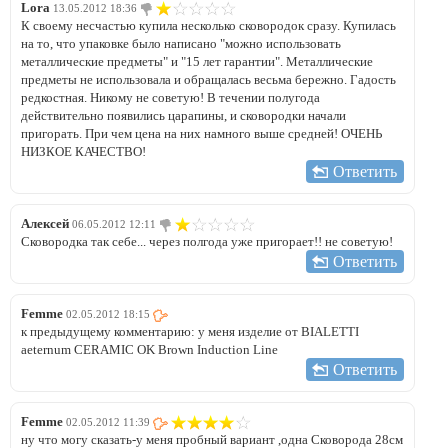
Lora
13.05.2012 18:36
К своему несчастью купила несколько сковородок сразу. Купилась
на то, что упаковке было написано "можно использовать
металлические предметы" и "15 лет гарантии". Металлические
предметы не использовала и обращалась весьма бережно. Гадость
редкостная. Никому не советую! В течении полугода
действительно появились царапины, и сковородки начали
пригорать. При чем цена на них намного выше средней! ОЧЕНЬ
НИЗКОЕ КАЧЕСТВО!
Ответить
Алексей
06.05.2012 12:11
Сковородка так себе... через полгода уже пригорает!! не советую!
Ответить
Femme
02.05.2012 18:15
к предыдущему комментарию: у меня изделие от BIALETTI
aeternum CERAMIC OK Brown Induction Line
Ответить
Femme
02.05.2012 11:39
ну что могу сказать-у меня пробный вариант ,одна Сковорода 28см