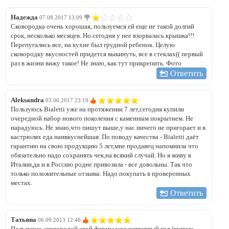
Надежда
07.08.2017 13:09
Сковородка очень хорошая, пользуемся ей еще не такой долгий
срок, несколько месяцев. Но сегодня у нее взорвалась крышка!!!
Перепугались все, на кухне был грудной ребенок. Целую
сковородку вкусностей придется выкинуть, все в стеклах(( первый
раз в жизни вижу такое! Не знаю, как тут прикрепить. Фото
Ответить
Aleksandra
03.06.2017 23:19
Пользуюсь Bialetti уже на протяжении 7 лет,сегодня купили
очередной набор нового поколения с каменным покрытием. Не
нарадуюсь. Не знаю,что пишут выше,у нас ничего не пригорает и в
кастрюлях еда наивкуснейшая. По поводу качества - Bialetti даёт
гарантию на свою продукцию 5 лет,мне продавец напомнила что
обязательно надо сохранять чек,на всякий случай. Но я живу в
Италии,да и в Россию родне привозила - все довольны. Так что
только положительные отзывы. Надо покупать в проверенных
местах.
Ответить
Татьяна
06.09.2013 12:46
Пользуюсь сковородой этой фирмы уже четвертый год (купила