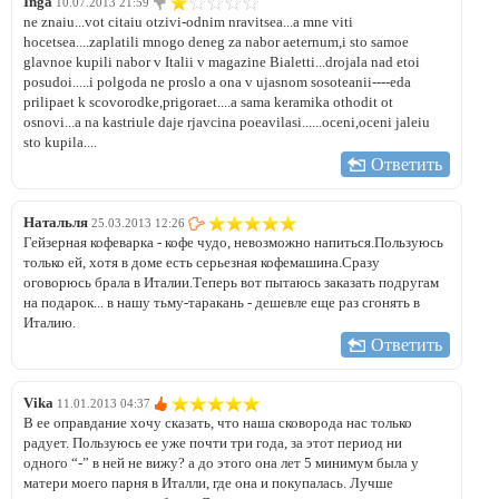
Inga
10.07.2013 21:59
ne znaiu...vot citaiu otzivi-odnim nravitsea...a mne viti
hocetsea....zaplatili mnogo deneg za nabor aeternum,i sto samoe
glavnoe kupili nabor v Italii v magazine Bialetti...drojala nad etoi
posudoi.....i polgoda ne proslo a ona v ujasnom sosoteanii----eda
prilipaet k scovorodke,prigoraet....a sama keramika othodit ot
osnovi...a na kastriule daje rjavcina poeavilasi......oceni,oceni jaleiu
sto kupila....
Ответить
Натальля
25.03.2013 12:26
Гейзерная кофеварка - кофе чудо, невозможно напиться.Пользуюсь
только ей, хотя в доме есть серьезная кофемашина.Сразу
оговорюсь брала в Италии.Теперь вот пытаюсь заказать подругам
на подарок... в нашу тьму-таракань - дешевле еще раз сгонять в
Италию.
Ответить
Vika
11.01.2013 04:37
В ее оправдание хочу сказать, что наша сковорода нас только
радует. Пользуюсь ее уже почти три года, за этот период ни
одного “-” в ней не вижу? а до этого она лет 5 минимум была у
матери моего парня в Италли, где она и покупалась. Лучше