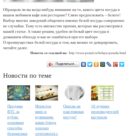
Обращали ли вы когда-нибудь внимание на то, какого цвета посуда в
вашем любимом кафе или ресторане? Смею предположить – белого!
Выбор многих заведений общепита именно белой посуды совершенно
не случайна. Тому есть множество причин, которые мы рассмотрим в
нашей статье. А также решим, удобен ли белый цвет посуды в
домашнем обиходе и как не ошибиться при его выборе.
О преимуществах белой посуды и том, как можно ее декорировать,
читайте далее.
Новость со ссылкой на:
http://www.posud.ru/belaya-posuda.html
Поделиться…
Новости по теме
Продажа
Игристое
Опасна ли
10 лучших
BTC за
вино и
пластиковая
производителей
рубли:
кулинария:
посуда?
кастрюль
основные
какие блюда
способы
хорошо
безопасных
сочетаются с