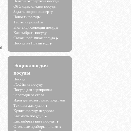
Центры экспертизы посуды
Об Энциклопедии посуды
Задать вопрос эксперту
Новости посуды
Тесты на posud.ru
Блог энциклопедии посуды
Как выбрать посуду
Самая необычная посуда
Посуда на Новый год
ml
Энциклопедия
посуды
Посуда
ГОСТы на посуду
Посуда для сервировки
новогоднего стола
Идеи для новогодних подарков
Техника для кухни
Купить посуду недорого
Как мыть посуду?
Как выбрать цвет посуды
Столовые приборы и ножи