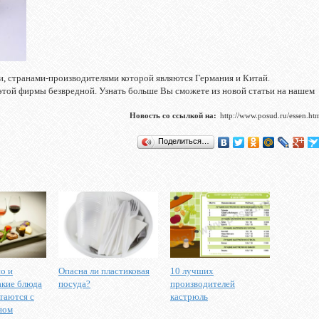
и, странами-производителями которой являются Германия и Китай.
той фирмы безвредной. Узнать больше Вы сможете из новой статьи на нашем
Новость со ссылкой на:
http://www.posud.ru/essen.ht
Поделиться…
о и
Опасна ли пластиковая
10 лучших
акие блюда
посуда?
производителей
таются с
кастрюль
ном