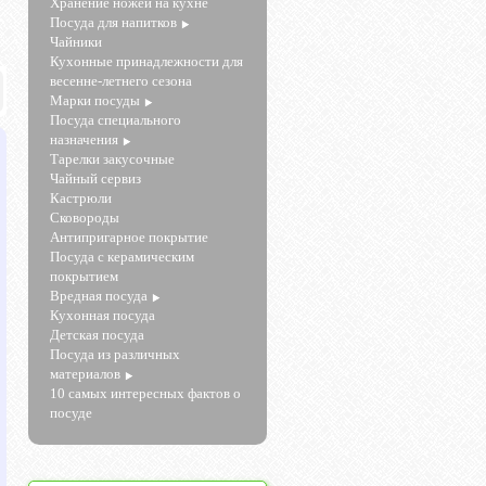
Хранение ножей на кухне
Посуда для напитков
Чайники
Кухонные принадлежности для
весенне-летнего сезона
Марки посуды
Посуда специального
назначения
Тарелки закусочные
Чайный сервиз
Кастрюли
Сковороды
Антипригарное покрытие
Посуда с керамическим
покрытием
Вредная посуда
Кухонная посуда
Детская посуда
Посуда из различных
материалов
10 самых интересных фактов о
посуде