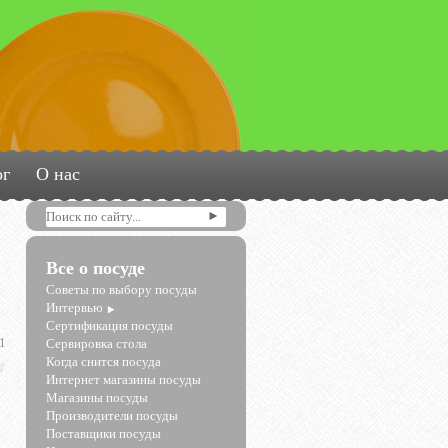
ог
О нас
Все о посуде
Советы по выбору посуды
Интервью
Сертификация посуды
1
Сервировка стола
Когда снится посуда
Интернет магазины посуды
Магазины посуды
Производители посуды
Поставщики посуды