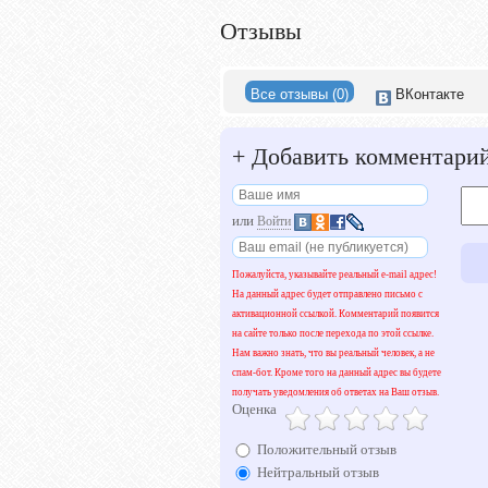
Отзывы
Все отзывы (0)
ВКонтакте
+
Добавить комментари
или
Войти
Пожалуйста, указывайте реальный e-mail адрес!
На данный адрес будет отправлено письмо с
активационной ссылкой. Комментарий появится
на сайте только после перехода по этой ссылке.
Нам важно знать, что вы реальный человек, а не
спам-бот. Кроме того на данный адрес вы будете
получать уведомления об ответах на Ваш отзыв.
Оценка
Положительный отзыв
Нейтральный отзыв