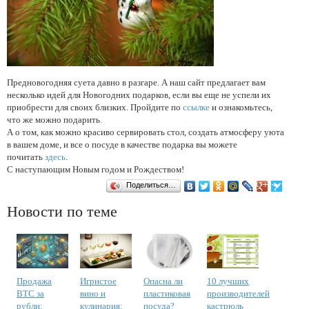
Предновогодняя суета давно в разгаре. А наш сайт предлагает вам
несколько идей для Новогодних подарков, если вы еще не успели их
приобрести для своих близких. Пройдите по
ссылке
и ознакомьтесь,
что же можно подарить.
А о том, как можно красиво сервировать стол, создать атмосферу уюта
в вашем доме, и все о посуде в качестве подарка вы можете
почитать
здесь
.
С наступающим Новым годом и Рождеством!
Поделиться…
Новости по теме
Продажа
Игристое
Опасна ли
10 лучших
BTC за
вино и
пластиковая
производителей
рубли:
кулинария:
посуда?
кастрюль