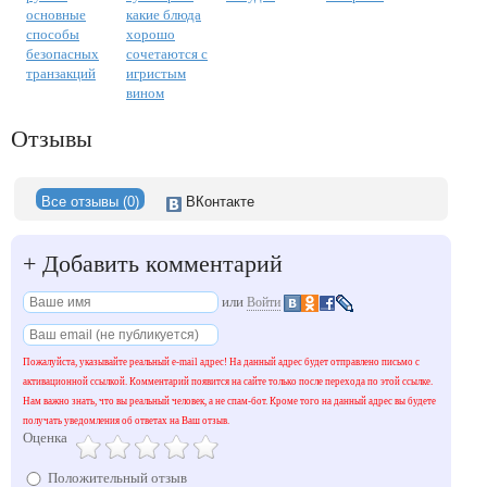
основные
какие блюда
способы
хорошо
безопасных
сочетаются с
транзакций
игристым
вином
Отзывы
Все отзывы (0)
ВКонтакте
+
Добавить комментарий
или
Войти
Пожалуйста, указывайте реальный e-mail адрес! На данный адрес будет отправлено письмо с
активационной ссылкой. Комментарий появится на сайте только после перехода по этой ссылке.
Нам важно знать, что вы реальный человек, а не спам-бот. Кроме того на данный адрес вы будете
получать уведомления об ответах на Ваш отзыв.
Оценка
Положительный отзыв