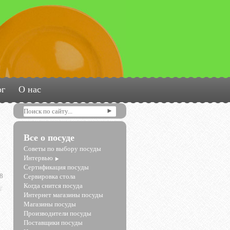
ог
О нас
Все о посуде
Советы по выбору посуды
Интервью
Сертификация посуды
8
Сервировка стола
Когда снится посуда
Интернет магазины посуды
Магазины посуды
Производители посуды
Поставщики посуды