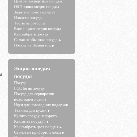
Центры экспертизы посуды
Об Энциклопедии посуды
Задать вопрос эксперту
Новости посуды
Тесты на posud.ru
Блог энциклопедии посуды
Как выбрать посуду
Самая необычная посуда
Посуда на Новый год
Энциклопедия
ml
посуды
Посуда
ГОСТы на посуду
Посуда для сервировки
новогоднего стола
Идеи для новогодних подарков
Техника для кухни
Купить посуду недорого
Как мыть посуду?
Как выбрать цвет посуды
Столовые приборы и ножи