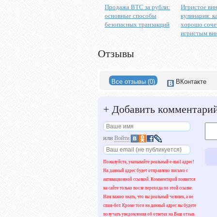
Продажа BTC за рубли:
Игристое вин
основные способы
кулинария: к
безопасных транзакций
хорошо соче
игристым ви
Отзывы
Все отзывы (0)
ВКонтакте
+
Добавить комментари
или
Войти
Пожалуйста, указывайте реальный e-mail адрес!
На данный адрес будет отправлено письмо с
активационной ссылкой. Комментарий появится
на сайте только после перехода по этой ссылке.
Нам важно знать, что вы реальный человек, а не
спам-бот. Кроме того на данный адрес вы будете
получать уведомления об ответах на Ваш отзыв.