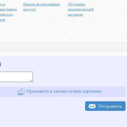
о и
Опасна ли пластиковая
10 лучших
акие блюда
посуда?
производителей
таются с
кастрюль
ном
й
Приложить к своему отзыву картинки
Отправить