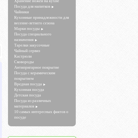
Хранение ножей на кухне
Посуда для напитков
Чайники
Кухонные принадлежности для
весенне-летнего сезона
Марки посуды
Посуда специального
назначения
Тарелки закусочные
Чайный сервиз
Кастрюли
Сковороды
Антипригарное покрытие
Посуда с керамическим
покрытием
Вредная посуда
Кухонная посуда
Детская посуда
Посуда из различных
материалов
10 самых интересных фактов о
посуде