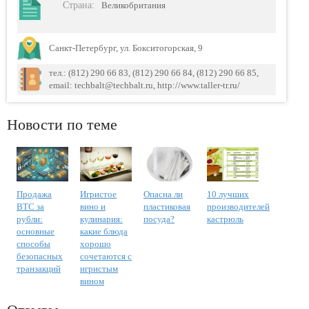
Страна
:
Великобритания
Санкт-Петербург, ул. Бокситогорская, 9
тел.: (812) 290 66 83, (812) 290 66 84, (812) 290 66 85,
email: techbalt@techbalt.ru, http://www.taller-tr.ru/
Новости по теме
Продажа
Игристое
Опасна ли
10 лучших
BTC за
вино и
пластиковая
производителей
рубли:
кулинария:
посуда?
кастрюль
основные
какие блюда
способы
хорошо
безопасных
сочетаются с
транзакций
игристым
вином