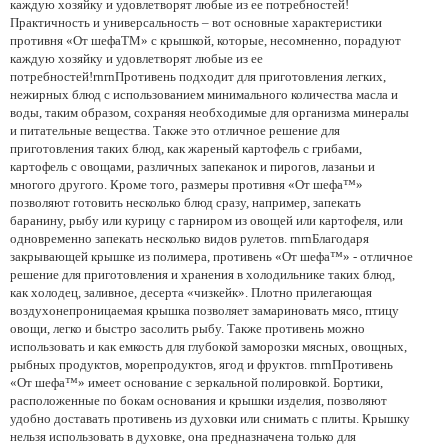
каждую хозяйку и удовлетворят любые из ее потребностей!
Практичность и универсальность – вот основные характеристики
противня «От шефаТМ» с крышкой, которые, несомненно, порадуют
каждую хозяйку и удовлетворят любые из ее
потребностей!rnrnПротивень подходит для приготовления легких,
нежирных блюд с использованием минимального количества масла и
воды, таким образом, сохраняя необходимые для организма минералы
и питательные вещества. Также это отличное решение для
приготовления таких блюд, как жареный картофель с грибами,
картофель с овощами, различных запеканок и пирогов, лазаньи и
многого другого. Кроме того, размеры противня «От шефа™»
позволяют готовить несколько блюд сразу, например, запекать
баранину, рыбу или курицу с гарниром из овощей или картофеля, или
одновременно запекать несколько видов рулетов. rnrnБлагодаря
закрывающей крышке из полимера, противень «От шефа™» - отличное
решение для приготовления и хранения в холодильнике таких блюд,
как холодец, заливное, десерта «чизкейк». Плотно прилегающая
воздухонепроницаемая крышка позволяет замариновать мясо, птицу
овощи, легко и быстро засолить рыбу. Также противень можно
использовать и как емкость для глубокой заморозки мясных, овощных,
рыбных продуктов, морепродуктов, ягод и фруктов. rnrnПротивень
«От шефа™» имеет основание с зеркальной полировкой. Бортики,
расположенные по бокам основания и крышки изделия, позволяют
удобно доставать противень из духовки или снимать с плиты. Крышку
нельзя использовать в духовке, она предназначена только для