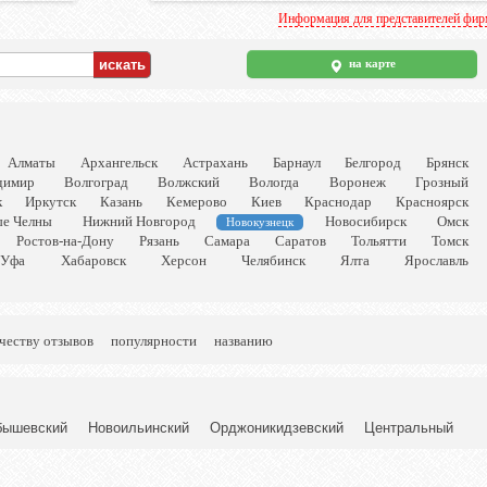
Информация для представителей фи
на карте
Алматы
Архангельск
Астрахань
Барнаул
Белгород
Брянск
димир
Волгоград
Волжский
Вологда
Воронеж
Грозный
к
Иркутск
Казань
Кемерово
Киев
Краснодар
Красноярск
е Челны
Нижний Новгород
Новосибирск
Омск
Новокузнецк
Ростов-на-Дону
Рязань
Самара
Саратов
Тольятти
Томск
Уфа
Хабаровск
Херсон
Челябинск
Ялта
Ярославль
честву отзывов
популярности
названию
бышевский
Новоильинский
Орджоникидзевский
Центральный