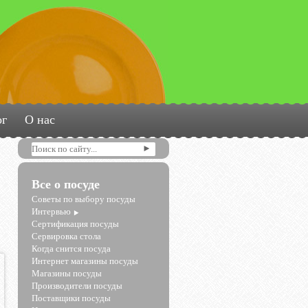
ог
О нас
Все о посуде
Советы по выбору посуды
Интервью
Сертификация посуды
Сервировка стола
Когда снится посуда
Интернет магазины посуды
Магазины посуды
Производители посуды
Поставщики посуды