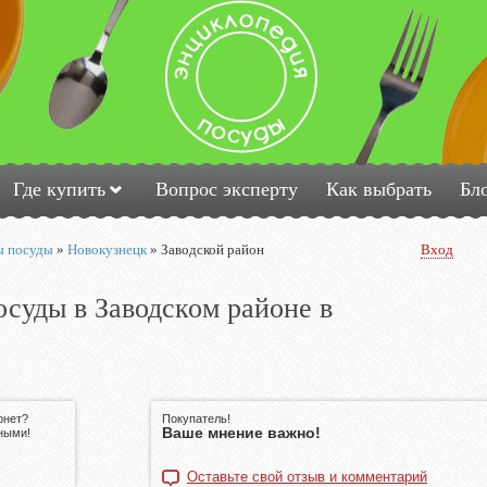
Где купить
Вопрос эксперту
Как выбрать
Бл
ы посуды
»
Новокузнецк
»
Заводской район
Вход
суды в Заводском районе в
рнет?
Покупатель!
Ваше мнение важно!
ными!
Оставьте свой отзыв и комментарий