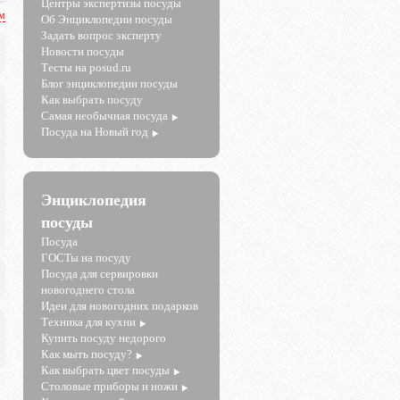
Центры экспертизы посуды
рм
Об Энциклопедии посуды
Задать вопрос эксперту
Новости посуды
Тесты на posud.ru
Блог энциклопедии посуды
Как выбрать посуду
Самая необычная посуда
Посуда на Новый год
Энциклопедия
посуды
Посуда
ГОСТы на посуду
Посуда для сервировки
новогоднего стола
Идеи для новогодних подарков
Техника для кухни
Купить посуду недорого
Как мыть посуду?
Как выбрать цвет посуды
Столовые приборы и ножи