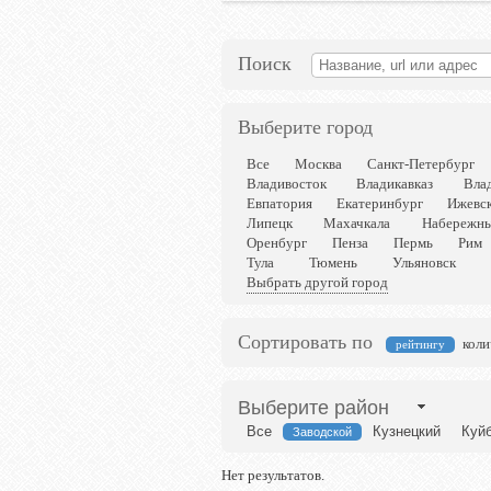
Поиск
Выберите город
Все
Москва
Санкт-Петербург
Владивосток
Владикавказ
Вла
Евпатория
Екатеринбург
Ижевс
Липецк
Махачкала
Набережны
Оренбург
Пенза
Пермь
Рим
Тула
Тюмень
Ульяновск
Выбрать другой город
Сортировать по
коли
рейтингу
Выберите район
Все
Кузнецкий
Куй
Заводской
Нет результатов.