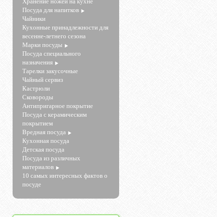
Хранение ножей на кухне
Посуда для напитков
Чайники
Кухонные принадлежности для
весенне-летнего сезона
Марки посуды
Посуда специального
назначения
Тарелки закусочные
Чайный сервиз
Кастрюли
Сковороды
Антипригарное покрытие
Посуда с керамическим
покрытием
Вредная посуда
Кухонная посуда
Детская посуда
Посуда из различных
материалов
10 самых интересных фактов о
посуде