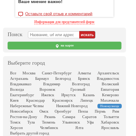
Ваше мнение важно!
Оставьте свой отзыв и комментарий
Информация для представителей фирм
Поиск
на карте
Выберите город
Все
Москва
Санкт-Петербург
Алматы
Архангельск
Астрахань
Барнаул
Белгород
Брянск
Владивосток
Владикавказ
Владимир
Волгоград
Волжский
Вологда
Воронеж
Грозный
Евпатория
Екатеринбург
Ижевск
Иркутск
Казань
Кемерово
Киев
Краснодар
Красноярск
Липецк
Махачкала
Набережные Челны
Нижний Новгород
Новокузнецк
Новосибирск
Омск
Оренбург
Пенза
Пермь
Рим
Ростов-на-Дону
Рязань
Самара
Саратов
Тольятти
Томск
Тула
Тюмень
Ульяновск
Уфа
Хабаровск
Херсон
Челябинск
Ялта
Ярославль
Выбрать другой город