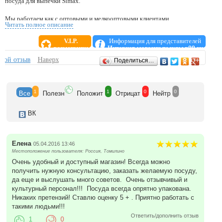
посуда для выпечки Simax.
Мы работаем как с оптовыми и мелкооптовыми клиентами,
Читать полное описание
супермаркетами, магазинами, с гостинично-ресторанными
комплексами и другими предприятиями торговли, так и розничными
V.I.P.
Информация для представителей
покупателями.
размещение
Интернет-магазин посуды p99.ru
Отзывы
свой отзыв
Наверх
Поделиться…
1
1
0
0
Все
Полезн
Положит
Отрицат
Нейтр
ВК
Елена
05.04.2016 13:46
Местоположение пользователя: Россия, Томилино
Очень удобный и доступный магазин! Всегда можно
получить нужную консультацию, заказать желаемую посуду,
да еще и выслушать много советов. Очень отзывчивый и
культурный персонал!!! Посуда всегда опрятно упакована.
Никаких претензий! Ставлю оценку 5 + . Приятно работать с
такими людьми!!!
Ответить/дополнить отзыв
1
0