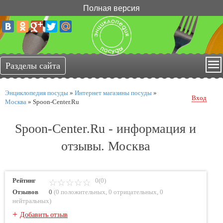
Полная версия
Энциклопедия посуды
»
Интернет магазины посуды
»
Вход
Москва
»
Spoon-Cеntеr.Ru
Spoon-Cеntеr.Ru - информация и
отзывы. Москва
Рейтинг
0(0)
Отзывов
0
(
0 положительных
,
0 отрицательных
,
0
нейтральных
)
+
Добавить отзыв