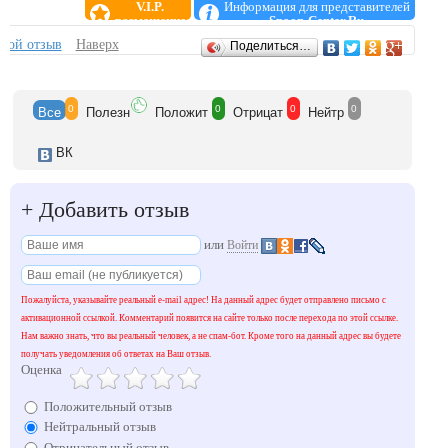
V.I.P.
Информация для представителей
размещение
Spoon-Cеntеr.Ru
Отзывы
свой отзыв
Наверх
Поделиться…
0
0
0
0
Все
Полезн
Положит
Отрицат
Нейтр
ВК
+
Добавить отзыв
или
Войти
Пожалуйста, указывайте реальный e-mail адрес! На данный адрес будет отправлено письмо с
активационной ссылкой. Комментарий появится на сайте только после перехода по этой ссылке.
Нам важно знать, что вы реальный человек, а не спам-бот. Кроме того на данный адрес вы будете
получать уведомления об ответах на Ваш отзыв.
Оценка
Положительный отзыв
Нейтральный отзыв
Отрицательный отзыв