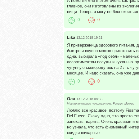
А помогли мне в этом очень кастрюли 
главное, они изготовлены из экологи
пищи. Теперь я могу не беспокоиться
0
0
Lika
13.12.2018 19:21
Я приверженица здорового питания, д
быстро и вкусно можно приготовить в
одна, выбирала «под себя» - малень
ассортиментом посуды и кухонных пр
чугунную сковороду вок на 2 л с чу
месяцев. И надо сказать, она уже да
0
0
Оля
13.12.2018 08:55
Местоположение пользователя: Россия, Москва
Люблю все красивое, поэтому Fissm
Del Fueco. Скажу одно, это просто с
запекать, варить. Очень красивая и
но узнала, что есть фирменный интер
скидки шикарные.