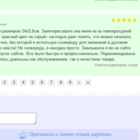
фьорд
te размером 24x5,6см. Заинтересовала она меня из-за температурной
т красный цвет на серый– наглядно дает понять, что можно начинать
чка, без которой я использую сковороду для запекания в духовом
 масла! Не сковорода, а находка просто. Заказывала я ее на сайте
 других сайтах. Все было быстро и профессионально. Порекомендовала
ались довольны как обслуживанием, так и качеством товара.
Ответить/дополнить отзыв
2
3
4
5
6
7
8
9
›
»
Приложить к своему отзыву картинки