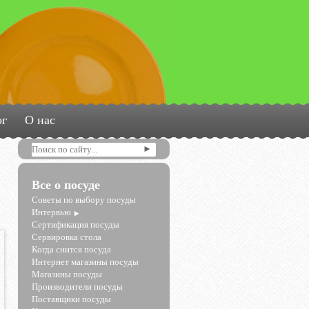
ог
О нас
Все о посуде
Советы по выбору посуды
Интервью
Сертификация посуды
Сервировка стола
Когда снится посуда
Интернет магазины посуды
Магазины посуды
Производители посуды
Поставщики посуды