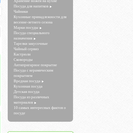
Хранение ножей на кухне
Посуда для напитков
Чайники
Кухонные принадлежности для
весенне-летнего сезона
Марки посуды
Посуда специального
назначения
Тарелки закусочные
Чайный сервиз
Кастрюли
Сковороды
Антипригарное покрытие
Посуда с керамическим
покрытием
Вредная посуда
Кухонная посуда
Детская посуда
Посуда из различных
материалов
10 самых интересных фактов о
посуде