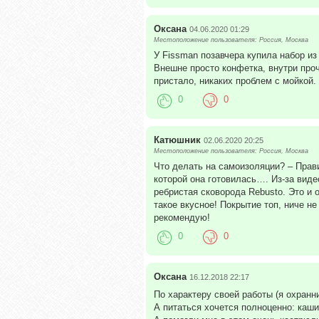
Оксана
04.06.2020 01:29
Местоположение пользователя: Россия, Москва
У Fissman позавчера купила набор и
Внешне просто конфетка, внутри проч
пристало, никаких проблем с мойкой.
0
0
Катюшник
02.06.2020 20:25
Местоположение пользователя: Россия, Москва
Что делать на самоизоляции? – Правил
которой она готовилась…. Из-за виде
ребристая сковорода Rebusto. Это и 
такое вкусное! Покрытие топ, ниче не
рекомендую!
0
0
Оксана
16.12.2018 22:17
По характеру своей работы (я охранн
А питаться хочется полноценно: каш