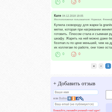
0
0
Катя
04.12.2018 18:05
Местоположение пользователя: Норвегия, Флекке
Купила сковороду для жарки la grani
метки, которая при нагревании меняе
готовить. Плюсом стала и съемная ру
шкафу. Жарить на ней можно даже без
fissman.ru по цене меньшей, чем на
их коллегам по работе, они тоже ост
0
0
«
‹
1
+
Добавить отзыв
или
Войти
Пожалуйста, указывайте реальный e-mail адрес!