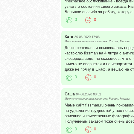
прекрасное обслуживание - всегда в
узнать о состоянии своего заказа. F
Большое спасибо за работу, которую 
0
0
Катя
30.06.2020 17:03
Местоположение пользователя: Россия, Москва
Долго решалась и сомневалась перед
кастрюлю fissman на 4 литра с анти
сковорода ведь, но оказалось, что с 
ничего не свернется и не испортится
даже не прячу в шкаф, а вешаю на ст
0
0
Саша
04.06.2020 08:52
Местоположение пользователя: Россия, Москва
Маме сайт fissman.ru очень понравил
на удивление трудностей у нее не воз
описание и качественные фотографии
Полученным заказом тоже очень довол
0
0