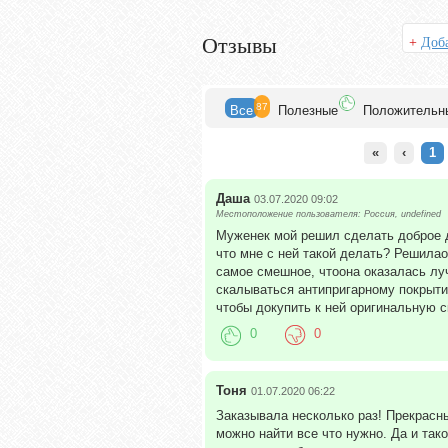
Отзывы
+
Доба
87
Все
Полезн
ые
Положит
ельн
«
‹
1
Даша
03.07.2020 09:02
Местоположение пользователя: Россия, undefined
Муженек мой решил сделать доброе д
что мне с ней такой делать? Решилао
самое смешное, чтоона оказалась луч
скалываться антипригарному покрыти
чтобы докупить к ней оригинальную с
0
0
Тоня
01.07.2020 06:22
Заказывала несколько раз! Прекрасн
можно найти все что нужно. Да и так