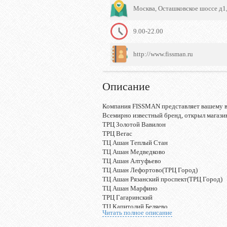
Москва, Осташковское шоссе д1
9.00-22.00
http://www.fissman.ru
Описание
Компания FISSMAN представляет вашему в
Всемирно известный бренд, открыл магази
ТРЦ Золотой Вавилон
ТРЦ Вегас
ТЦ Ашан Теплый Стан
ТЦ Ашан Медведково
ТЦ Ашан Алтуфьево
ТЦ Ашан Лефортово(ТРЦ Город)
ТЦ Ашан Рязанский проспект(ТРЦ Город)
ТЦ Ашан Марфино
ТРЦ Гагаринский
ТЦ Капитолий Беляево
Читать полное описание
ТПУ Планерная