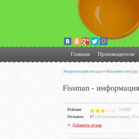
Главная
Производители
Энциклопедия посуды
»
Магазины посуды
Fissman - информация
Рейтинг
3.4(96)
Отзывов
87
(
39 положительных
,
25 
+
Добавить отзыв