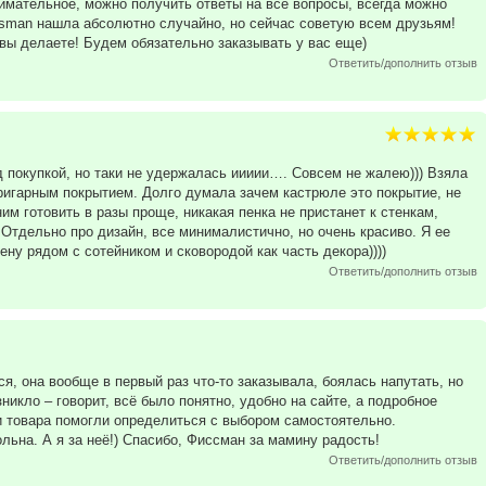
нимательное, можно получить ответы на все вопросы, всегда можно
issman нашла абсолютно случайно, но сейчас советую всем друзьям!
вы делаете! Будем обязательно заказывать у вас еще)
Ответить/дополнить отзыв
 покупкой, но таки не удержалась иииии…. Совсем не жалею))) Взяла
пригарным покрытием. Долго думала зачем кастрюле это покрытие, не
ним готовить в разы проще, никакая пенка не пристанет к стенкам,
. Отдельно про дизайн, все минималистично, но очень красиво. Я ее
ену рядом с сотейником и сковородой как часть декора))))
Ответить/дополнить отзыв
ся, она вообще в первый раз что-то заказывала, боялась напутать, но
никло – говорит, всё было понятно, удобно на сайте, а подробное
 товара помогли определиться с выбором самостоятельно.
ьна. А я за неё!) Спасибо, Фиссман за мамину радость!
Ответить/дополнить отзыв