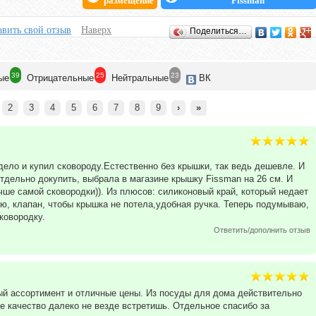
размещение
Fissman
вить свой отзыв
Наверх
Поделиться…
39
25
23
ые
Отрицат
ельные
Нейтр
альные
ВК
2
3
4
5
6
7
8
9
›
»
ело и купил сковороду.Естественно без крышки, так ведь дешевле. И
тдельно докупить, выбрала в магазине крышку Fissman на 26 см. И
ше самой сковородки)). Из плюсов: силиконовый край, который недает
ю, клапан, чтобы крышка не потела,удобная ручка. Теперь подумываю,
ковородку.
Ответить/дополнить отзыв
ый ассортимент и отличные цены. Из посуды для дома действительно
ое качество далеко не везде встретишь. Отдельное спасибо за