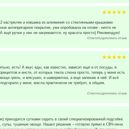
з 2 кастрюлек и ковшика из алюминия со стеклянными крышками.
ное антипригарное покрытие, уже опробовала на плове - ничто не
 А ещё ручки у них не нагреваются, ну красота просто) Рекомендую!
Ответить/дополнить отзыв
ьно, есть! А вкус еды, как известно, зависит ещё и от посуды, в
орецептов и инсте, от которых текла слюна просто, теперь у меня есть
овощи гриль, и мясушко, и шавермочка, а еще запекаю в ней. И всё
 подгорало у меня, масла практически не требует, в общем,
Ответить/дополнить отзыв
ик) приходится сутками сидеть в своей специализированной подсобке.
и, супы, тушеные овощи. Нашел решение – готовлю прямо в СВЧ-печи.