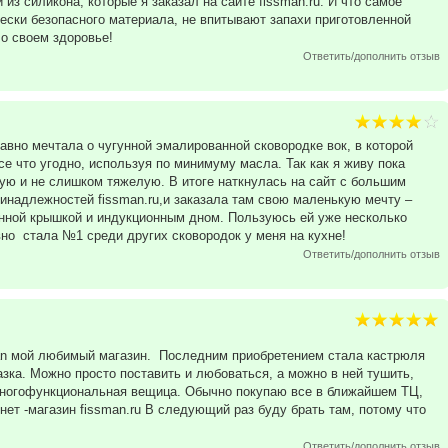
из силикона, которые я заказал на сайте fissman.ru. И что самое
чески безопасного материала, не впитывают запахи приготовленной
 о своем здоровье!
Ответить/дополнить отзыв
авно мечтала о чугунной эмалированной сковородке вок, в которой
се что угодно, используя по минимуму масла. Так как я живу пока
кую и не слишком тяжелую. В итоге наткнулась на сайт с большим
инадлежностей fissman.ru,и заказала там свою маленькую мечту –
гунной крышкой и индукционным дном. Пользуюсь ей уже несколько
вно стала №1 среди других сковородок у меня на кухне!
Ответить/дополнить отзыв
an мой любимый магазин. Последним приобретением стала кастрюля
казка. Можно просто поставить и любоваться, а можно в ней тушить,
 многофункциональная вещица. Обычно покупаю все в ближайшем ТЦ,
нет -магазин fissman.ru В следующий раз буду брать там, потому что
Ответить/дополнить отзыв