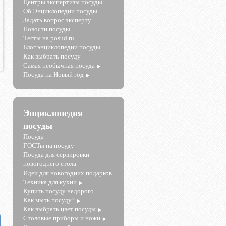
Центры экспертизы посуды
Об Энциклопедии посуды
Задать вопрос эксперту
Новости посуды
Тесты на posud.ru
Блог энциклопедии посуды
Как выбрать посуду
Самая необычная посуда
Посуда на Новый год
Энциклопедия
посуды
Посуда
ГОСТы на посуду
Посуда для сервировки
новогоднего стола
Идеи для новогодних подарков
Техника для кухни
Купить посуду недорого
Как мыть посуду?
Как выбрать цвет посуды
Столовые приборы и ножи