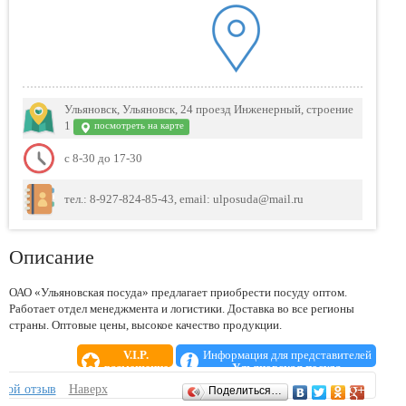
Ульяновск, Ульяновск, 24 проезд Инженерный, строение
1
посмотреть на карте
с 8-30 до 17-30
тел.: 8-927-824-85-43, email: ulposuda@mail.ru
Описание
ОАО «Ульяновская посуда» предлагает приобрести посуду оптом.
Работает отдел менеджмента и логистики. Доставка во все регионы
страны. Оптовые цены, высокое качество продукции.
V.I.P.
Информация для представителей
размещение
Ульяновская посуда
Отзывы
свой отзыв
Наверх
Поделиться…