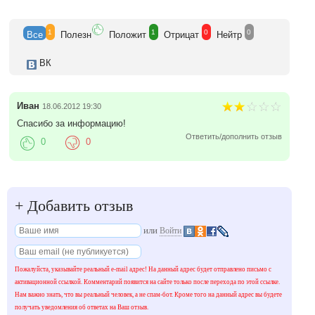
1
1
0
0
Все
Полезн
Положит
Отрицат
Нейтр
ВК
Иван
18.06.2012 19:30
Спасибо за информацию!
Ответить/дополнить отзыв
0
0
+
Добавить отзыв
или
Войти
Пожалуйста, указывайте реальный e-mail адрес! На данный адрес будет отправлено письмо с
активационной ссылкой. Комментарий появится на сайте только после перехода по этой ссылке.
Нам важно знать, что вы реальный человек, а не спам-бот. Кроме того на данный адрес вы будете
получать уведомления об ответах на Ваш отзыв.