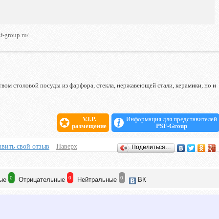
sf-group.ru/
твом столовой посуды из фарфора, стекла, нержавеющей стали, керамики, но и
V.I.P.
Информация для представителей
размещение
PSF-Group
вить свой отзыв
Наверх
Поделиться…
0
0
0
ые
Отрицат
ельные
Нейтр
альные
ВК