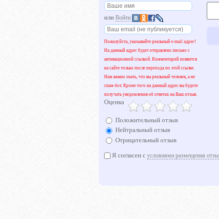
или
Войти
Пожалуйста, указывайте реальный e-mail адрес!
На данный адрес будет отправлено письмо с
активационной ссылкой. Комментарий появится
на сайте только после перехода по этой ссылке.
Нам важно знать, что вы реальный человек, а не
спам-бот. Кроме того на данный адрес вы будете
получать уведомления об ответах на Ваш отзыв.
Оценка
Положительный отзыв
Нейтральный отзыв
Отрицательный отзыв
Я согласен с
условиями размещения отзы