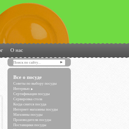
ог
О нас
Все о посуде
Советы по выбору посуды
Интервью
Сертификация посуды
Сервировка стола
Когда снится посуда
Интернет магазины посуды
Магазины посуды
Производители посуды
Поставщики посуды