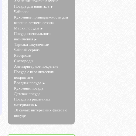
Хранение ножей на кухне
Посуда для напитков
Чайники
Кухонные принадлежности для
весенне-летнего сезона
Марки посуды
Посуда специального
назначения
Тарелки закусочные
Чайный сервиз
Кастрюли
Сковороды
Антипригарное покрытие
Посуда с керамическим
покрытием
Вредная посуда
Кухонная посуда
Детская посуда
Посуда из различных
материалов
10 самых интересных фактов о
посуде