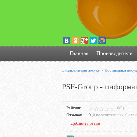
Главная
Производители
Энциклопедия посуды
»
Поставщики посу
PSF-Group - информа
Рейтинг
0(0)
Отзывов
0
(
0 положительных
,
0 отр
+
Добавить отзыв