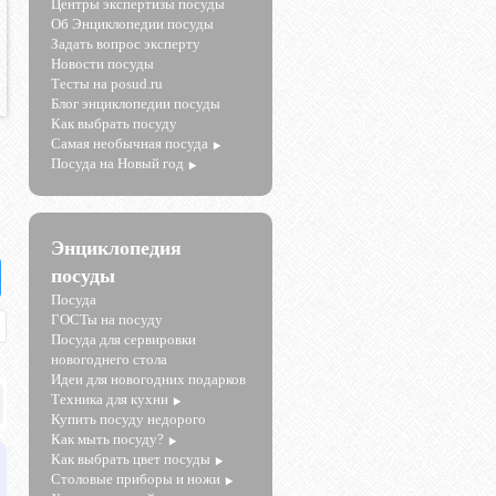
Центры экспертизы посуды
Об Энциклопедии посуды
Задать вопрос эксперту
Новости посуды
Тесты на posud.ru
Блог энциклопедии посуды
Как выбрать посуду
Самая необычная посуда
Посуда на Новый год
Энциклопедия
посуды
Посуда
ГОСТы на посуду
Посуда для сервировки
новогоднего стола
Идеи для новогодних подарков
Техника для кухни
Купить посуду недорого
Как мыть посуду?
Как выбрать цвет посуды
Столовые приборы и ножи