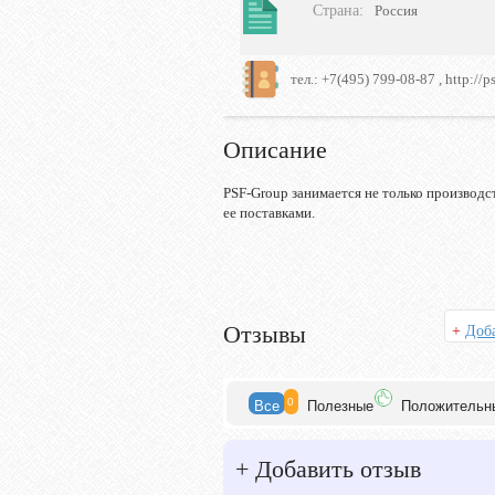
Страна
:
Россия
тел.: +7(495) 799-08-87 , http://p
Описание
PSF-Group занимается не только производс
ее поставками.
Отзывы
+
Доба
0
Все
Полезн
ые
Положит
ельн
+
Добавить отзыв