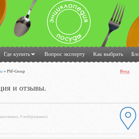
Где купить
Вопрос эксперту
Как выбрать
Бл
ды
»
PSF-Group
Вход
ция и отзывы.
ицательных
,
0 нейтральных
)