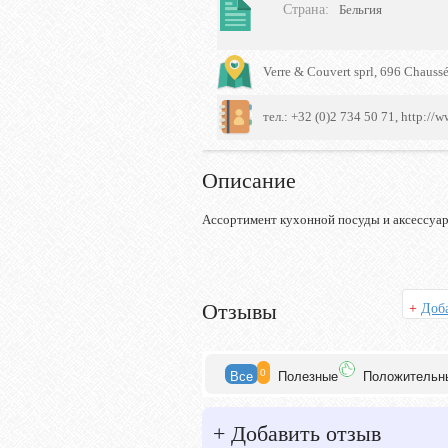
Страна
:
Бельгия
Verre & Couvert sprl, 696 Chaus
тел.: +32 (0)2 734 50 71, http://w
Описание
Ассортимент кухонной посуды и аксессуа
Отзывы
+
Доба
0
Все
Полезн
ые
Положит
ельн
+
Добавить отзыв