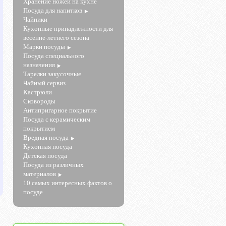
Хранение ножей на кухне
Посуда для напитков
Чайники
Кухонные принадлежности для
весенне-летнего сезона
Марки посуды
Посуда специального
назначения
Тарелки закусочные
Чайный сервиз
Кастрюли
Сковороды
Антипригарное покрытие
Посуда с керамическим
покрытием
Вредная посуда
Кухонная посуда
Детская посуда
Посуда из различных
материалов
10 самых интересных фактов о
посуде