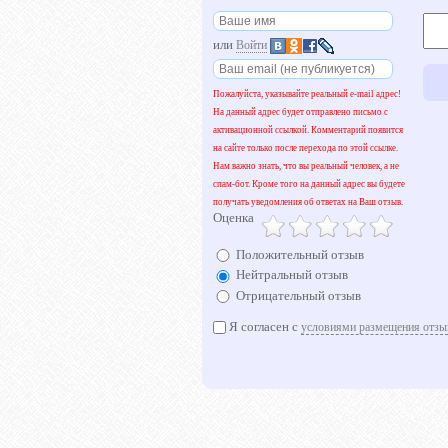
или
Войти
Пожалуйста, указывайте реальный e-mail адрес!
На данный адрес будет отправлено письмо с
активационной ссылкой. Комментарий появится
на сайте только после перехода по этой ссылке.
Нам важно знать, что вы реальный человек, а не
спам-бот. Кроме того на данный адрес вы будете
получать уведомления об ответах на Ваш отзыв.
Оценка
Положительный отзыв
Нейтральный отзыв
Отрицательный отзыв
Я согласен с
условиями размещения отзы