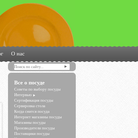
ог
О нас
Все о посуде
Советы по выбору посуды
Интервью
Сертификация посуды
Сервировка стола
Когда снится посуда
Интернет магазины посуды
Магазины посуды
Производители посуды
Поставщики посуды