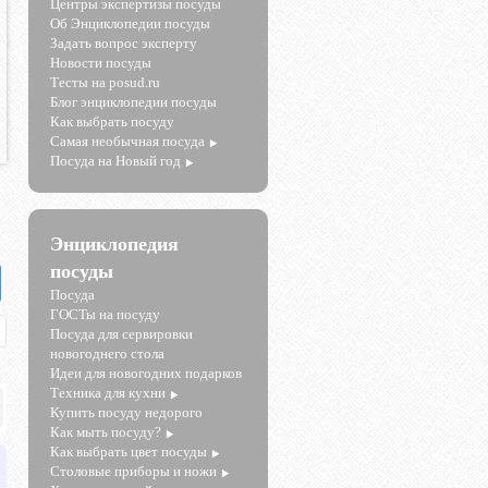
Центры экспертизы посуды
Об Энциклопедии посуды
Задать вопрос эксперту
Новости посуды
Тесты на posud.ru
Блог энциклопедии посуды
Как выбрать посуду
Самая необычная посуда
Посуда на Новый год
Энциклопедия
посуды
Посуда
ГОСТы на посуду
Посуда для сервировки
новогоднего стола
Идеи для новогодних подарков
Техника для кухни
Купить посуду недорого
Как мыть посуду?
Как выбрать цвет посуды
Столовые приборы и ножи