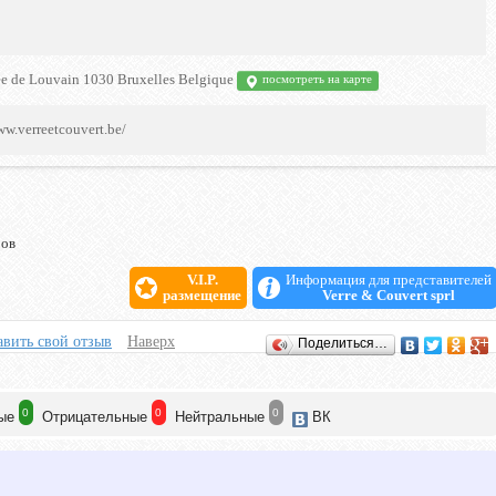
sée de Louvain 1030 Bruxelles Belgique
посмотреть на карте
ww.verreetcouvert.be/
ров
V.I.P.
Информация для представителей
размещение
Verre & Couvert sprl
вить свой отзыв
Наверх
Поделиться…
0
0
0
ые
Отрицат
ельные
Нейтр
альные
ВК