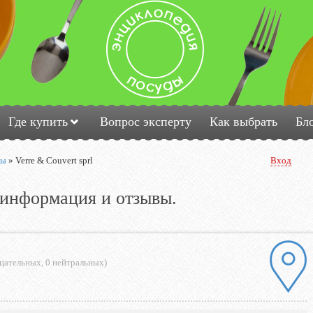
Где купить
Вопрос эксперту
Как выбрать
Бл
ды
»
Verre & Couvert sprl
Вход
- информация и отзывы.
ицательных
,
0 нейтральных
)