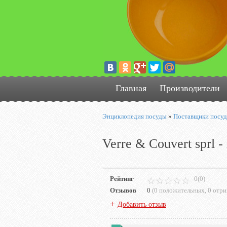
Главная
Производители
Энциклопедия посуды
»
Поставщики посу
Verre & Couvert sprl 
Рейтинг
0(0)
Отзывов
0
(
0 положительных
,
0 отр
+
Добавить отзыв