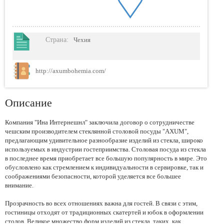
Страна
:
Чехия
http://axumbohemia.com/
Описание
Компания "Ина Интернешнл" заключила договор о сотрудничестве
чешским производителем стеклянной столовой посуды "AXUM",
предлагающим удивительное разнообразие изделий из стекла, широко
используемых в индустрии гостеприимства. Столовая посуда из стекла
в последнее время приобретает все большую популярность в мире. Это
обусловлено как стремлением к индивидуальности в сервировке, так и
соображениями безопасности, которой уделяется все большее
внимание.
Прозрачность во всех отношениях важна для гостей. В связи с этим,
гостиницы отходят от традиционных скатертей и юбок в оформлении
столов. Великое множество форм изделий из стекла, таких, как