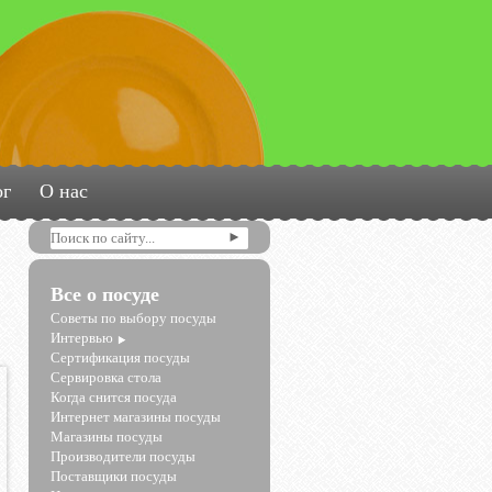
ог
О нас
Все о посуде
Советы по выбору посуды
Интервью
Сертификация посуды
Сервировка стола
Когда снится посуда
Интернет магазины посуды
Магазины посуды
Производители посуды
Поставщики посуды