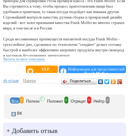
приборы для сервировки стола премиум класса - это Frank Moller. Если
Вы стремитесь к тому, чтобы процесс приготовления пищи был
удобным и приятным, то такая посуда подойдет как никакая другая.
Строжайший контроль качества, ручная сборка и прекрасный дизайн
изделий - вот залог признания качества Frank Moller во многих странах
мира, в том числе и в России.
Среди несомненных преимуществ наплитной посуды Frank Moller -
трехслойное дно, сделанное по технологии "сендвич" делает готовку
быстрой и наиболее эффективно нагревает продукты внутри сковород
и кастрюль без излишних энергозатрат.
Читать полное описание
Плотно прилегающие крышки с встроенными термодатчиками
V.I.P.
Информация для представителей
предотвращают излишнее испарение влаги и позволяют
размещение
Frank Moller
контролировать температуру нагрева во время готовки.
Отзывы
свой отзыв
Наверх
Поделиться…
Технология "нескольких уровней" позволяет готовить различные
блюда одновременно, поскольку кастрюли Frank Moller помещаются
одна над другой. Так, в нижней кастрюле можно приготовить рагу, а в
0
0
0
0
Все
Полезн
Положит
Отрицат
Нейтр
верхней разогреть любую другую пищу.
ВК
Посуда Frank Möller – элитарность, доступная каждому!
+
Добавить отзыв