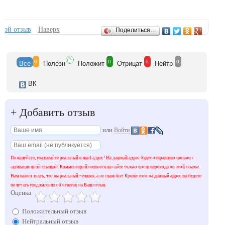
Отзывы
свой отзыв
Наверх
Поделиться…
0
0
0
0
Все
Полезн
Положит
Отрицат
Нейтр
ВК
+
Добавить отзыв
или
Войти
Пожалуйста, указывайте реальный e-mail адрес! На данный адрес будет отправлено письмо с
активационной ссылкой. Комментарий появится на сайте только после перехода по этой ссылке.
Нам важно знать, что вы реальный человек, а не спам-бот. Кроме того на данный адрес вы будете
получать уведомления об ответах на Ваш отзыв.
Оценка
Положительный отзыв
Нейтральный отзыв