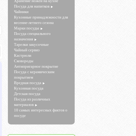
Хранение ножей на кухне
Посуда для напитков
Чайники
Кухонные принадлежности для
весенне-летнего сезона
Марки посуды
Посуда специального
назначения
Тарелки закусочные
Чайный сервиз
Кастрюли
Сковороды
Антипригарное покрытие
Посуда с керамическим
покрытием
Вредная посуда
Кухонная посуда
Детская посуда
Посуда из различных
материалов
10 самых интересных фактов о
посуде