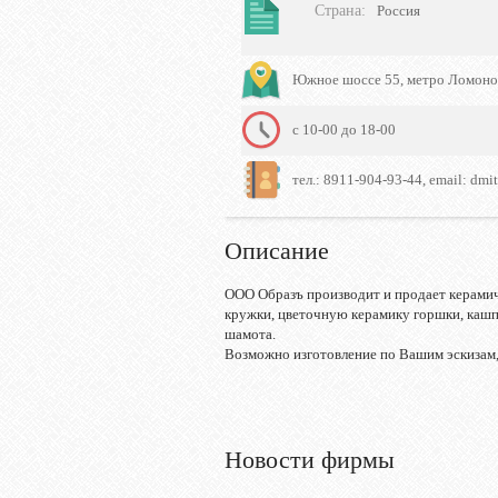
Страна
:
Россия
Южное шоссе 55, метро Ломоно
c 10-00 до 18-00
тел.: 8911-904-93-44, email: dmit
Описание
ООО Образъ производит и продает керамиче
кружки, цветочную керамику горшки, кашпо
шамота.
Возможно изготовление по Вашим эскизам,
Новости фирмы