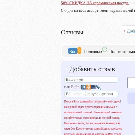
50% СКИДКА НА керамическая посуда
Скидка на весь ассортимент керамической 
Отзывы
+
Доба
0
Все
Полезн
ые
Положит
ельн
+
Добавить отзыв
или
Войти
Пожалуйста, указывайте реальный e-mail адрес!
На данный адрес будет отправлено письмо с
активационной ссылкой. Комментарий появится
на сайте только после перехода по этой ссылке.
Нам важно знать, что вы реальный человек, а не
спам-бот. Кроме того на данный адрес вы будете
получать уведомления об ответах на Ваш отзыв.