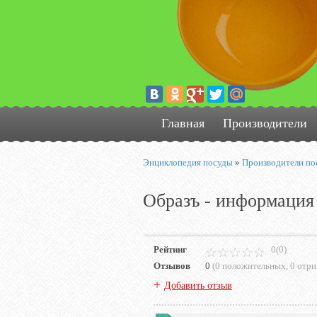
Главная
Производители
Энциклопедия посуды
»
Производители по
Образъ - информация
Рейтинг
0(0)
Отзывов
0
(
0 положительных
,
0 отр
+
Добавить отзыв