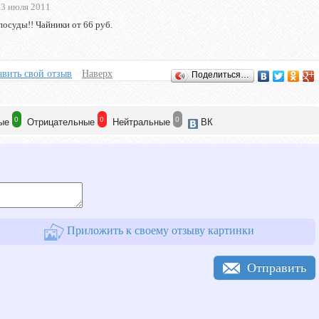
13 июля 2011
посуды!! Чайники от 66 руб.
вить свой отзыв
Наверх
Поделиться…
0
0
0
ые
Отрицат
ельные
Нейтр
альные
ВК
Приложить к своему отзыву картинки
Отправить