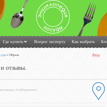
Где купить
Вопрос эксперту
Как выбрать
Бл
суды
»
Образъ
Вход
 и отзывы.
ицательных
,
0 нейтральных
)