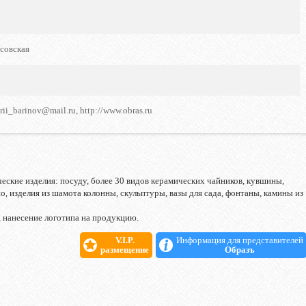
совская
rii_barinov@mail.ru, http://www.obras.ru
ские изделия: посуду, более 30 видов керамических чайников, кувшины,
, изделия из шамота колонны, скульптуры, вазы для сада, фонтаны, камины из
 нанесение логотипа на продукцию.
V.I.P.
Информация для представителей
размещение
Образъ