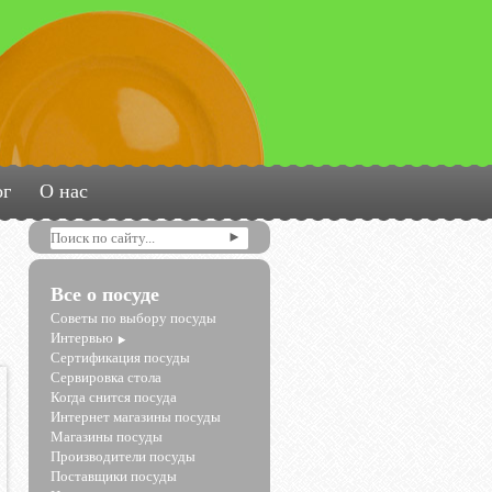
ог
О нас
Все о посуде
Советы по выбору посуды
Интервью
Сертификация посуды
Сервировка стола
Когда снится посуда
Интернет магазины посуды
Магазины посуды
Производители посуды
Поставщики посуды