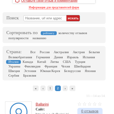
Оставьте свой отзыв и комментарий
Информация для представителей фирм
Поиск
Сортировать по
количеству отзывов
рейтингу
популярности
названию
Страна:
Все
Россия
Австралия
Австрия
Бельгия
Великобритания
Германия
Дания
Израиль
Испания
Италия
Канада
Китай
Литва
США
Турция
Украина
Финляндия
Франция
Чехия
Швейцария
Швеция
Эстония
Южная Корея
Белоруссия
Япония
Сербия
Бразилия
«
‹
1
2
›
»
11—14 из 14.
Ballarini
Сайт:
0 отзывов