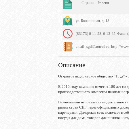
Страна
:
Россия
ул. Больничная, д. 18
(83173) 6-11-58, 6-13-45, Факс: 
email: sgd@aotrud.ru, http://www.
Описание
Открытое акционерное общество "Труд" - 
В 2010 году компания отметит 180 лет со 
производственного комплекса накоплен огр
Важнейшими направлениями деятельности 
рынке стран СНГ через официальных дилер
партнерами. Дилерская сеть включает в се
посуды для дома, товаров для пикника и о