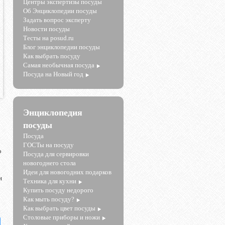
Центры экспертизы посуды
Об Энциклопедии посуды
Задать вопрос эксперту
Новости посуды
Тесты на posud.ru
Блог энциклопедии посуды
Как выбрать посуду
Самая необычная посуда
Посуда на Новый год
Энциклопедия
посуды
Посуда
ГОСТы на посуду
о
Посуда для сервировки
новогоднего стола
Идеи для новогодних подарков
и
Техника для кухни
Купить посуду недорого
Как мыть посуду?
Как выбрать цвет посуды
Столовые приборы и ножи