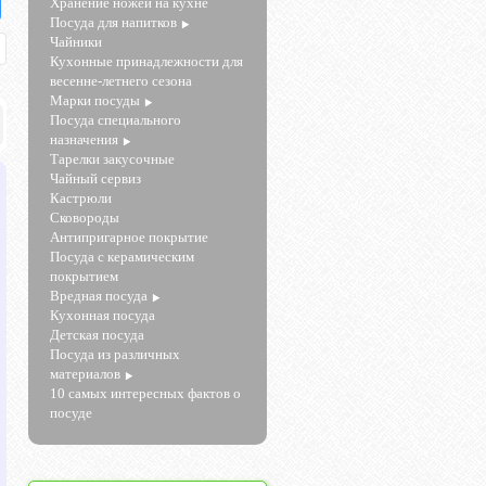
Хранение ножей на кухне
Посуда для напитков
Чайники
Кухонные принадлежности для
весенне-летнего сезона
Марки посуды
Посуда специального
назначения
Тарелки закусочные
Чайный сервиз
Кастрюли
Сковороды
Антипригарное покрытие
Посуда с керамическим
покрытием
Вредная посуда
Кухонная посуда
Детская посуда
Посуда из различных
материалов
10 самых интересных фактов о
посуде