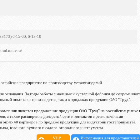
(83173) 6-15-60, 6-13-10
trud.nnov.ru/
российское предприятие по производству металлоизделий.
дня основания. За годы работы с маленькой кустарной фабрики до современног
омный опыт как в производстве, так и в продажах продукции ОАО "Труд".
компании является продвижение продукции ОАО "Труд" на российском рынке 
ов, а также расширение дилерской сети и контактов с региональными
бя около 40 партнеров по продаже продукции для индустрии гостеприимства,
тдыха, кованого ручного и садово-огородного инструмента.
V.I.P.
Информация для представителей