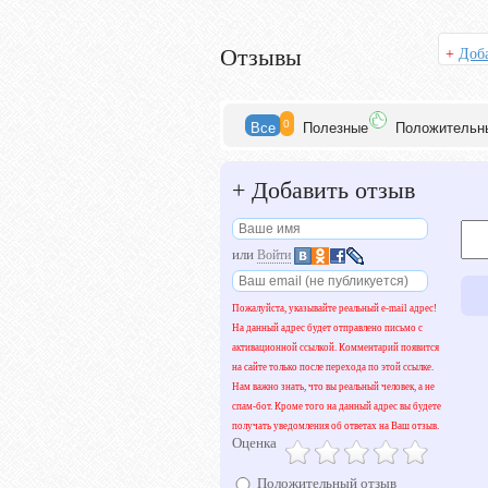
Отзывы
+
Доба
0
Все
Полезн
ые
Положит
ельн
+
Добавить отзыв
или
Войти
Пожалуйста, указывайте реальный e-mail адрес!
На данный адрес будет отправлено письмо с
активационной ссылкой. Комментарий появится
на сайте только после перехода по этой ссылке.
Нам важно знать, что вы реальный человек, а не
спам-бот. Кроме того на данный адрес вы будете
получать уведомления об ответах на Ваш отзыв.
Оценка
Положительный отзыв