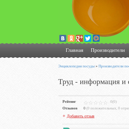
Главная
Производители
Энциклопедия посуды
»
Производители по
Труд - информация и 
Рейтинг
0(0)
Отзывов
0
(
0 положительных
,
0 отр
+
Добавить отзыв