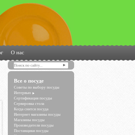
ог
О нас
Все о посуде
Советы по выбору посуды
Интервью
Сертификация посуды
Сервировка стола
Когда снится посуда
Интернет магазины посуды
Магазины посуды
Производители посуды
Поставщики посуды