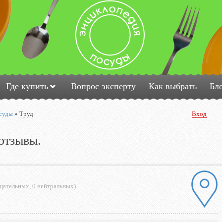
Где купить
Вопрос эксперту
Как выбрать
Бл
суды
»
Труд
Вход
отзывы.
ицательных
,
0 нейтральных
)