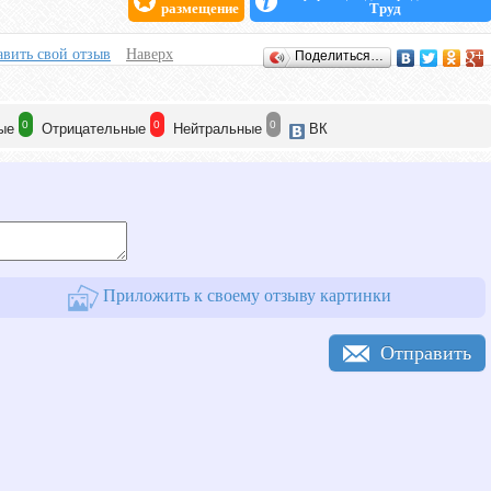
размещение
Труд
вить свой отзыв
Наверх
Поделиться…
0
0
0
ые
Отрицат
ельные
Нейтр
альные
ВК
Приложить к своему отзыву картинки
Отправить