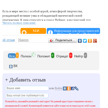
Есть в мире места с особой аурой, атмосферой творчества,
рождающей великие умы и обладающей магической силой
притяжения. К ним относится и город Веймар, классический дух
Читать полное описание
которого продолжает жить в изделиях мануфактуры «Weimar
Porzellan», сочетая в себе гармонию и красоту. Доверьтесь нашему
V.I.P.
Информация для представителей
многовековому опыту работы с фарфором и отдайтесь
размещение
Weimar Porzellan (Веймар)
непреодолимому очарованию тонкого искусства. Наша
Отзывы
свой отзыв
Наверх
Поделиться…
бескомпромиссная философия состоит в нестандартной
интерпретации сложных ремесленных методов изготовления фарфора
и реализации ради вашего удовольствия.
0
0
0
0
Все
Полезн
Положит
Отрицат
Нейтр
ВК
+
Добавить отзыв
или
Войти
Пожалуйста, указывайте реальный e-mail адрес! На данный адрес будет отправлено письмо с
активационной ссылкой. Комментарий появится на сайте только после перехода по этой ссылке.